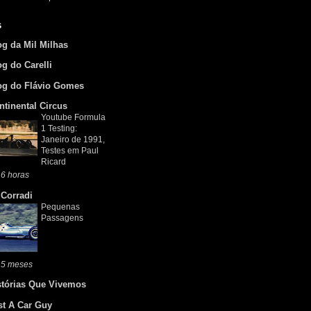
s
og da Mil Milhas
og do Carelli
og do Flávio Gomes
ntinental Circus
Youtube Formula
1 Testing:
Janeiro de 1991,
Testes em Paul
Ricard
6 horas
 Corradi
Pequenas
Passagens
 5 meses
stórias Que Vivemos
st A Car Guy