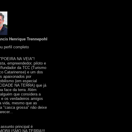
ancis Henrique Trennepohl
u perfil completo
 "POEIRA NA VEIA"!
ista, empreendedor, piloto e
r/fundador da TCC (Turismo
co Catarinense) e um dos
s apaixonados por
bilismo (em especial
IDADE NA TERRA) que já
na face da terra. Além
 alguém que considera a
a e os verdadeiros amigos
a vida, mesmo que as
a "casca grossa" não deixe
recer...
 assunto principal é
OBILISMO NA TERRA!!!