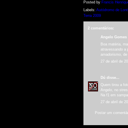
Posted by
Francis Henriqu
Labels:
Autódromo de Lont
Terra 2009
2 comentários:
Angelo Gomes
Boa matéria, mas
atravessando a 
amadorismo, de 
27 de abril de 2
Dú
disse...
Quem tirou a fot
Angelo, no stres
Na f1 em sampa 
27 de abril de 2
Postar um comentár