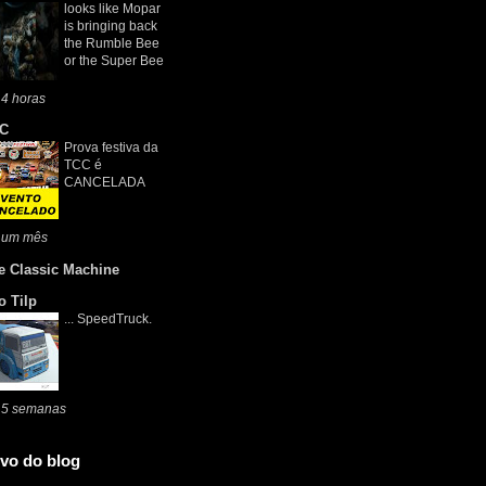
looks like Mopar
is bringing back
the Rumble Bee
or the Super Bee
4 horas
C
Prova festiva da
TCC é
CANCELADA
 um mês
e Classic Machine
o Tilp
... SpeedTruck.
 5 semanas
vo do blog