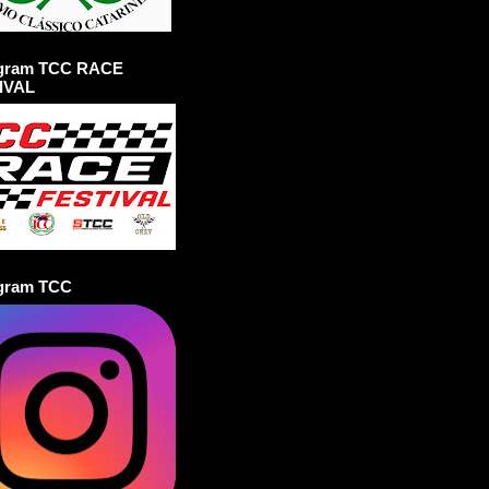
agram TCC RACE
IVAL
agram TCC