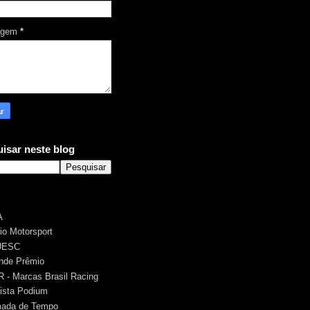
agem
*
isar neste blog
A
rio Motorsport
UESC
nde Prêmio
 - Marcas Brasil Racing
ista Podium
ada de Tempo