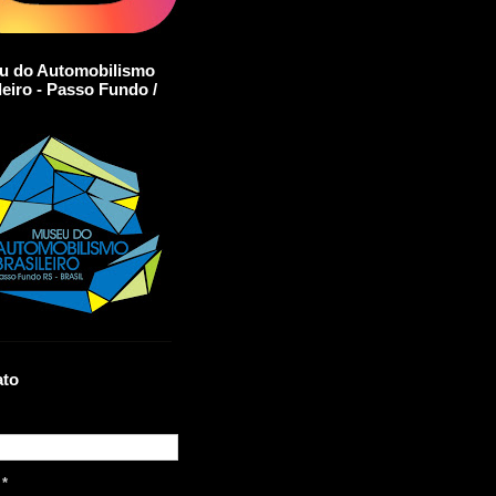
u do Automobilismo
leiro - Passo Fundo /
ato
l
*