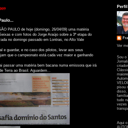
Perfil
2009
aulo...
SÃO PAULO de hoje (domingo, 26/04/09) uma matéria
 Seixas e com fotos do Jorge Araújo sobre a 3ª etapa do
Fr
izada no domingo passado em Lontras, no Alto Vale
Ver me
al e guardar, e no caso dos pilotos, levar aos seus
vejam que o campeonato está cada vez maior e ganhando
Sou o
Jornal
vai passar uma matéria bem bacana numa emissora que irá
criado
Clássi
de Terra ao Brasil. Aguardem...
maiore
Automo
VELOC
pisou 
disso,
famíli
tudo n
vezes 
transpa
Aqui o
AUTOM