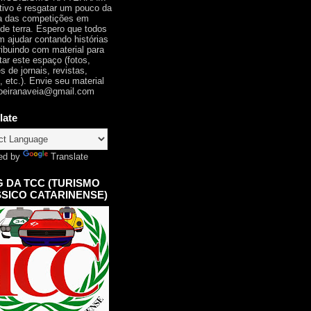
tivo é resgatar um pouco da
ia das competições em
 de terra. Espero que todos
 ajudar contando histórias
ribuindo com material para
tar este espaço (fotos,
s de jornais, revistas,
, etc.). Envie seu material
oeiranaveia@gmail.com
late
ed by
Translate
 DA TCC (TURISMO
SICO CATARINENSE)