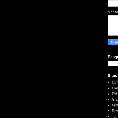
Mens
Pesqu
Sites
CB
Diá
FA
Gra
MBR
Rev
Tom