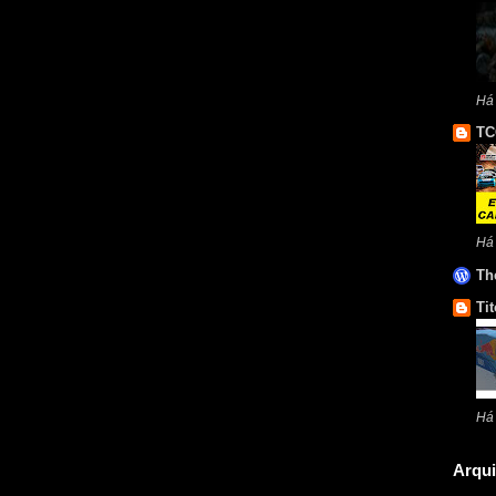
Há 
TC
Há
Th
Tit
Há
Arqui