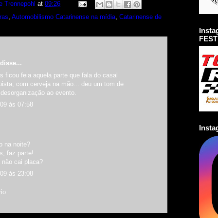
e Trennepohl
at
09:26
ras
,
Automobilismo Catarinense na mídia
,
Catarinense de
Inst
FEST
disse...
 ficou feia aquela parte que fala do casal
pista, com cerveja na mão... deu um tom de
desorganização ao evento.
009 às 07:58
Inst
o na noite?
s, faz parte!
não cai placa?
009 às 23:08
io