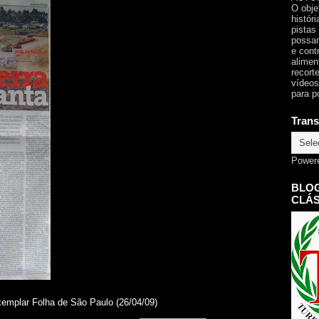
O obje
histór
pistas
possam
e cont
alimen
recorte
vídeos
para p
Trans
Power
BLOG
CLÁS
emplar Folha de São Paulo (26/04/09)