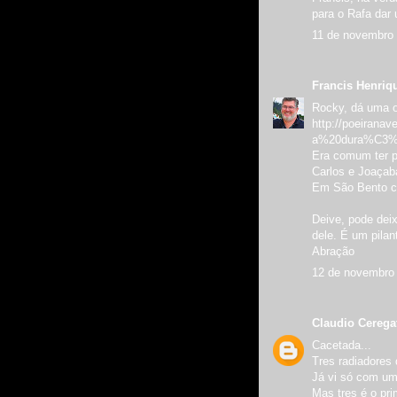
para o Rafa dar 
11 de novembro 
Francis Henriq
Rocky, dá uma o
http://poeirana
a%20dura%C3
Era comum ter p
Carlos e Joaçab
Em São Bento ch
Deive, pode deix
dele. É um pilan
Abração
12 de novembro 
Claudio Ceregat
Cacetada...
Tres radiadores 
Já vi só com u
Mas tres é o pri