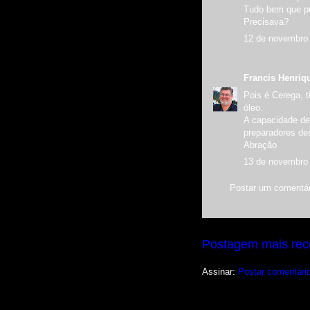
Tudo bem que pr
Precisava?
12 de novembro 
Francis Henriq
Pois é Cerega, 
óleo.
A capacidade de 
preparadores de
Abração
13 de novembro 
Postar um comentár
Postagem mais rec
Assinar:
Postar comentári