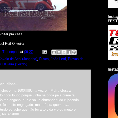
Inst
FEST
voltar pra casa...
el Reif Oliveira
e Trennepohl
at
09:27
avalo de Aço' (Joaçaba)
,
Fusca
,
João Letti
,
Provas de
 Oliveira ('Surdo')
Inst
oni disse...
a chover na 1600!!!!!Uma vez em Mafra ofusca
o ficou louco porque vinha na briga pela primeira
ão me engano, aí ele saiun chutando tudo e jogando
e, foi muito engraçado, mas só pra quem tava
Surdo eu acho que não foi a torcida vibrou muito e
foi legal!!!!!