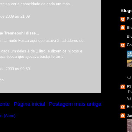
ecisa ver a capacidade de cada um mas...
Blog
de 2009 às 21:09
Bl
Bl
ue Trennepohl
disse...
Bl
tinha muito Fusca aqui que usava 3 radiadores de
Co
cada um deles é de 1 litro, e dizem os pilotos e
ssa época que ajudava bastante ter 3.
de 2009 às 09:39
Há 
io
F1
P
Há
ente
Página inicial
Postagem mais antiga
Hi
Ju
os (Atom)