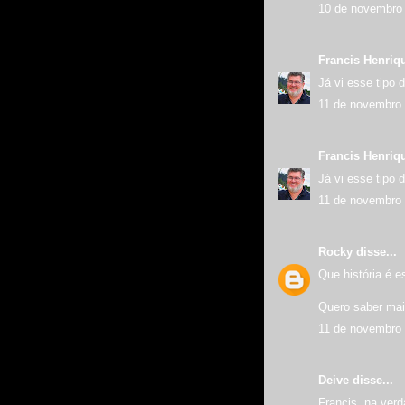
10 de novembro 
Francis Henriq
Já vi esse tipo 
11 de novembro 
Francis Henriq
Já vi esse tipo 
11 de novembro 
Rocky
disse...
Que história é e
Quero saber mai
11 de novembro 
Deive disse...
Francis, na ver