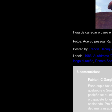
Hora de carregar o carro e 
Fotos: Acervo pessoal Rafa
Posted by
Francis Henriqu
Labels:
1986
,
Autódromo 'C
longa duração
,
Renato Soar
8 comentários:
Fabiani C Gargi
Essa dupla fazi
quebrou e o Surd
posição se eu n
o capacete long
assistindo. Pro 
deu muita risada, 