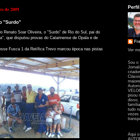
Perfil
ro de 2009
 o "Surdo"
 Renato Soar Oliveira, o "Surdo" de Rio do Sul, pai do
afa", que disputou provas do Catarinense de Opala e de
Fr
esse Fusca 1 da Retífica Trevo marcou época nas pistas
Ver me
Sou o
Jornal
criado
Clássi
maiore
Automo
VELOC
pisou 
disso,
famíli
tudo n
vezes 
transpa
Aqui o
AUTOM