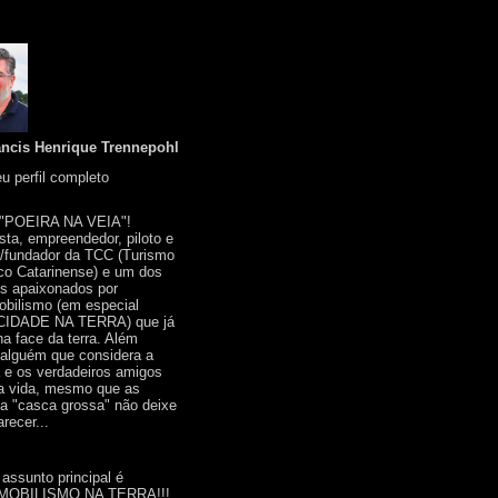
ancis Henrique Trennepohl
u perfil completo
 "POEIRA NA VEIA"!
ista, empreendedor, piloto e
r/fundador da TCC (Turismo
co Catarinense) e um dos
s apaixonados por
bilismo (em especial
IDADE NA TERRA) que já
na face da terra. Além
 alguém que considera a
a e os verdadeiros amigos
a vida, mesmo que as
a "casca grossa" não deixe
recer...
 assunto principal é
OBILISMO NA TERRA!!!