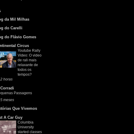
s
og da Mil Milhas
og do Carelli
og do Flávio Gomes
ntinental Circus
Youtube Rally
Video: O video
de rali mais
relaxante de
todos os
tempos?
2 horas
 Corradi
equenas Passagens
 5 meses
stórias Que Vivemos
st A Car Guy
Columbia
University
started classes