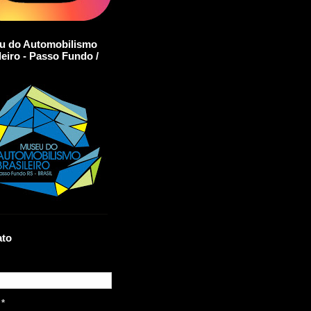
u do Automobilismo
leiro - Passo Fundo /
ato
l
*