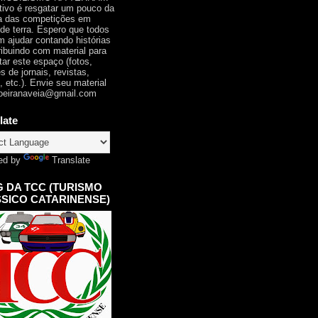
tivo é resgatar um pouco da
ia das competições em
 de terra. Espero que todos
 ajudar contando histórias
ribuindo com material para
tar este espaço (fotos,
s de jornais, revistas,
, etc.). Envie seu material
oeiranaveia@gmail.com
late
ed by
Translate
 DA TCC (TURISMO
SICO CATARINENSE)