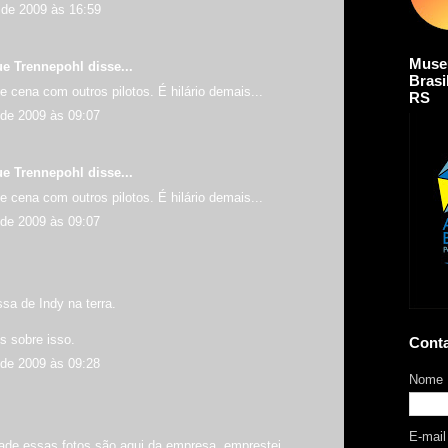
de 2009 às 16:59
Muse
ue Trennepohl
disse...
Brasi
de cena com outros pilotos. É hilário demais...
RS
de 2009 às 09:07
ue Trennepohl
disse...
de cena com outros pilotos. É hilário demais...
de 2009 às 09:07
ssa de Indy na terra.
s sobre isso.
Cont
de 2009 às 09:28
Nome
E-mai
dade essas fotos são aqui da empresa, emprestei