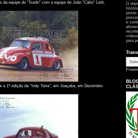
 da equipe do "Surdo" com a equipe do João "Cátio" Letti,
O obje
histór
pistas
possam
e cont
alimen
recorte
vídeos
para p
Trans
Power
BLOG
e a 1ª edição da "Indy Terra", em Joaçaba, em Dezembro
CLÁS