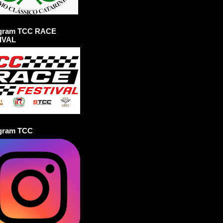
agram TCC RACE
IVAL
agram TCC