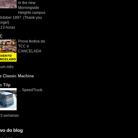
in the new
Morningside
Heights campus
October 1897. (Thank you
rge!)
 13 horas
C
Prova festiva da
TCC é
CANCELADA
 um mês
e Classic Machine
o Tilp
... SpeedTruck.
 5 semanas
vo do blog