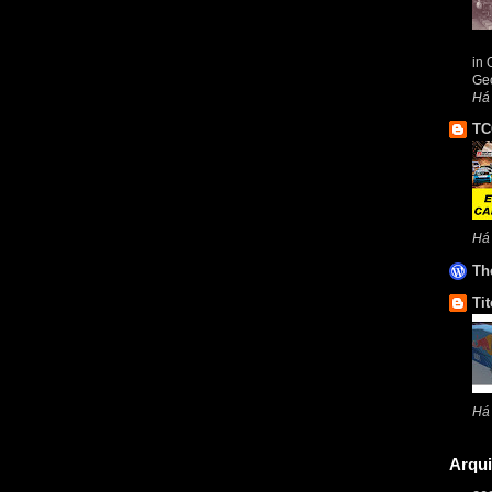
in 
Geo
Há
TC
Há
Th
Tit
Há
Arqui