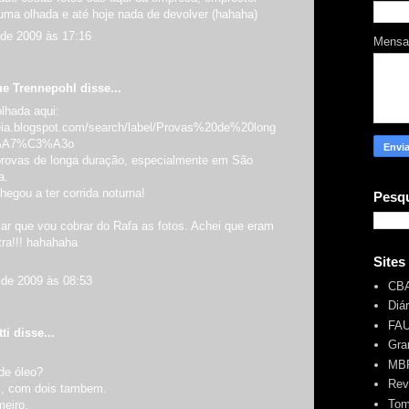
uma olhada e até hoje nada de devolver (hahaha)
de 2009 às 17:16
Mens
ue Trennepohl
disse...
lhada aqui:
veia.blogspot.com/search/label/Provas%20de%20long
%A7%C3%A3o
rovas de longa duração, especialmente em São
a.
egou a ter corrida noturna!
Pesqu
ar que vou cobrar do Rafa as fotos. Achei que eram
tra!!! hahahaha
Sites
de 2009 às 08:53
CB
Diá
FA
ti
disse...
Gra
MBR
de óleo?
Rev
m, com dois tambem.
Tom
meiro.