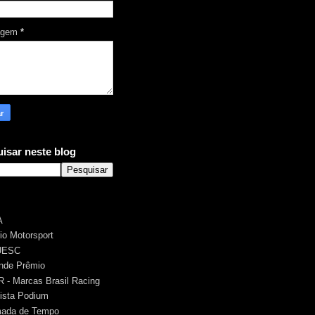
agem
*
isar neste blog
A
rio Motorsport
UESC
nde Prêmio
 - Marcas Brasil Racing
ista Podium
ada de Tempo