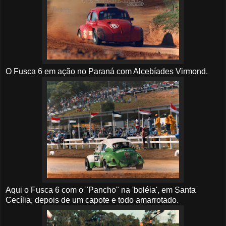
O Fusca 6 em ação no Paraná com Alcebíades Virmond.
Aqui o Fusca 6 com o "Pancho" na 'boléia', em Santa
Cecília, depois de um capote e todo amarrotado.