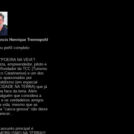
ancis Henrique Trennepohl
u perfil completo
 "POEIRA NA VEIA"!
ista, empreendedor, piloto e
r/fundador da TCC (Turismo
co Catarinense) e um dos
s apaixonados por
bilismo (em especial
IDADE NA TERRA) que já
na face da terra. Além
 alguém que considera a
a e os verdadeiros amigos
a vida, mesmo que as
a "casca grossa" não deixe
recer...
 assunto principal é
OBILISMO NA TERRA!!!