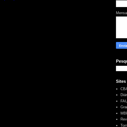
Mens
Pesqu
Sites
CB
Diá
FA
Gra
MBR
Rev
Tom