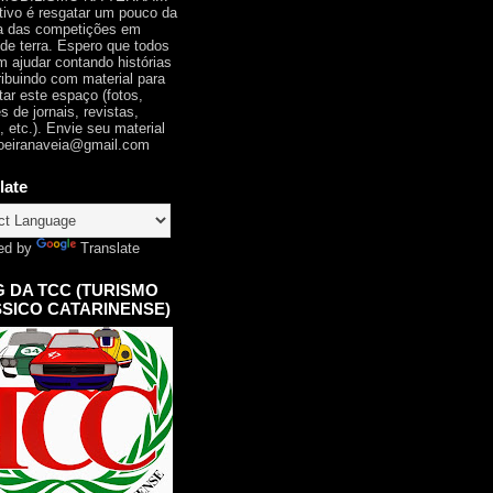
tivo é resgatar um pouco da
ia das competições em
 de terra. Espero que todos
 ajudar contando histórias
ribuindo com material para
tar este espaço (fotos,
s de jornais, revistas,
, etc.). Envie seu material
oeiranaveia@gmail.com
late
ed by
Translate
 DA TCC (TURISMO
SICO CATARINENSE)