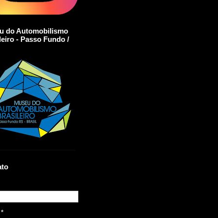
u do Automobilismo
leiro - Passo Fundo /
ato
l
*