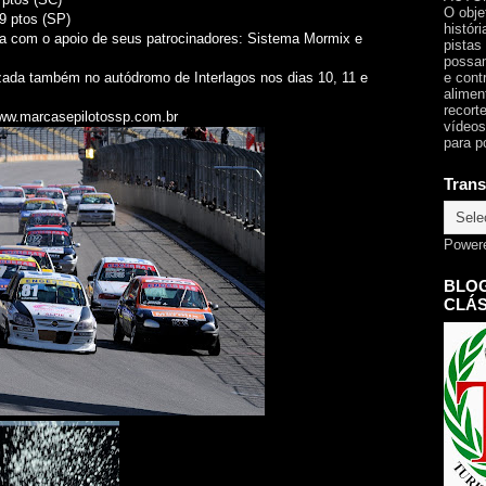
O obje
79 ptos (SP)
histór
nta com o apoio de seus patrocinadores: Sistema Mormix e
pistas
possam
e cont
izada também no autódromo de Interlagos nos dias 10, 11 e
alimen
recorte
 www.marcasepilotossp.com.br
vídeos
para p
Trans
Power
BLOG
CLÁS