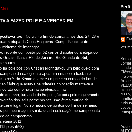
Perfil
 2011
TA A FAZER POLE E A VENCER EM
ipes/Eventos
- No último fim de semana nos dias 27, 28 e
Fr
 quarta etapa da Copa Engebras (Camp. Paulista) de
Ver me
autódromo de Interlagos.
ovo recorde composto por 62 carros disputando a etapa com
s Gerais, Bahia, Rio de Janeiro, Rio Grande do Sul,
Sou o
re outros.
Jornal
criado
do na pole position Cristian Mohr travou um belo duelo com
Clássi
l campeão da categoria e após uma manobra bastante
maiore
smo no S do Senna e venceu a primeira corrida do fim de
Automo
tian Mohr que estava na primeira colocação manteve a
VELOC
erando até comemorar na bandeirada final.
pisou 
disso,
 de semana, largando da 6a posição pois pelo regulamento
famíli
 inversão dos seis primeiros fez uma ótima corrida de
tudo n
erceiro lugar. No somatório de pontos do fim de semana,
vezes 
ais pontuou e agora sai da quarta colocação no campeonato
transpa
ança do campeonato.
a etapa 2011:
Aqui o
 113 ptos (MG)
AUTOM
5 ptos (SC)