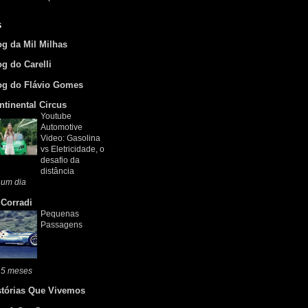
s
og da Mil Milhas
og do Carelli
og do Flávio Gomes
ntinental Circus
Youtube
Automotive
Video: Gasolina
vs Eletricidade, o
desafio da
distância
 um dia
 Corradi
Pequenas
Passagens
 5 meses
stórias Que Vivemos