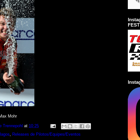
Inst
FEST
Inst
 Max Mohr
e Trennepohl
at
10:25
rlagos
,
Releases de Pilotos/Equipes/Eventos