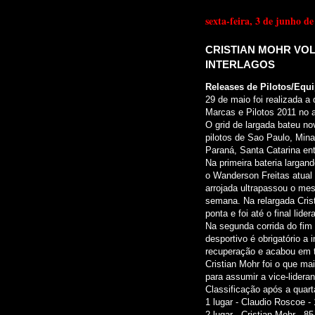
sexta-feira, 3 de junho de
CRISTIAN MOHR VOL
INTERLAGOS
Releases de Pilotos/Equ
29 de maio foi realizada a
Marcas e Pilotos 2011 no 
O grid de largada bateu n
pilotos de Sao Paulo, Mina
Paraná, Santa Catarina ent
Na primeira bateria largan
o Wanderson Freitas atua
arrojada ultrapassou o me
semana. Na relargada Cris
ponta e foi até o final lid
Na segunda corrida do fim
desportivo é obrigatório a
recuperação e acabou em t
Cristian Mohr foi o que m
para assumir a vice-lider
Classificação após a quart
1 lugar - Claudio Roscoe -
2 lugar - Cristian Mohr - 8