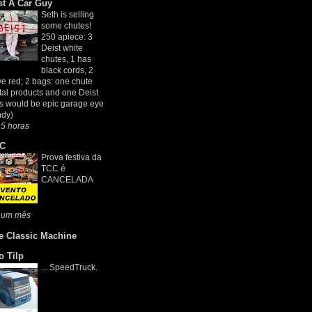
st A Car Guy
Seth is selling
some chutes!
250 apiece: 3
Deist white
chutes, 1 has
black cords, 2
e red; 2 bags: one chute
al products and one Deist
is would be epic garage eye
ndy)
5 horas
C
Prova festiva da
TCC é
CANCELADA
 um mês
e Classic Machine
o Tilp
... SpeedTruck.