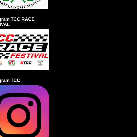
agram TCC RACE
IVAL
agram TCC