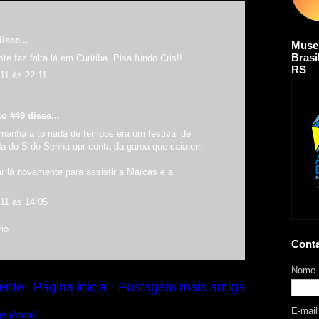
isse...
Muse
Brasi
te faz falta lá em Curitiba. Pisa fundo Cris!!
RS
11 às 22:11
co #49
disse...
manha a tomada de tempos era um festival de
ada do S do Senna opr conta da garoa que caia em
r lá novamente para assistir a Marcas e a
011 às 14:05
io
Cont
Nome
ente
Página inicial
Postagem mais antiga
E-mai
os (Atom)