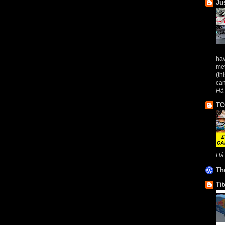
Ju
hav
met
(th
ca
Há 
TC
Há
Th
Tit