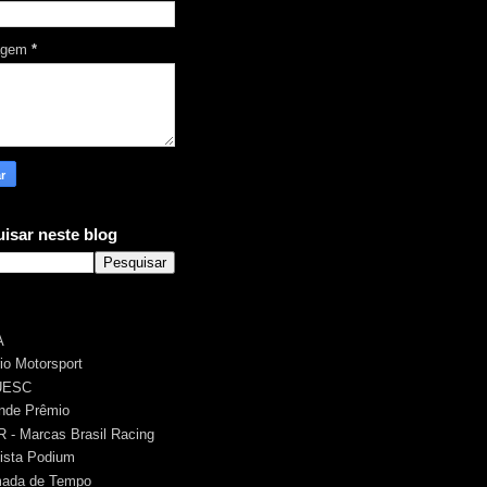
agem
*
isar neste blog
A
rio Motorsport
UESC
nde Prêmio
 - Marcas Brasil Racing
ista Podium
ada de Tempo