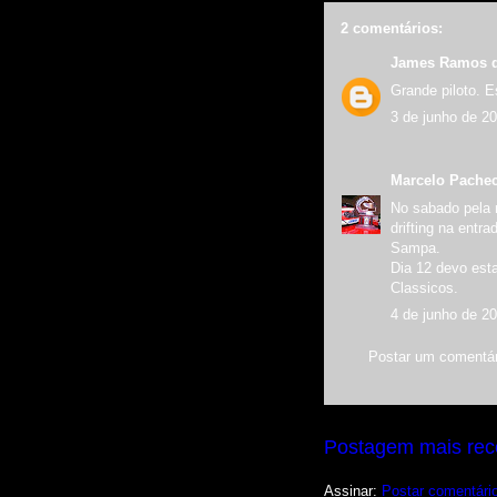
2 comentários:
James Ramos
d
Grande piloto. Es
3 de junho de 20
Marcelo Pache
No sabado pela 
drifting na entr
Sampa.
Dia 12 devo esta
Classicos.
4 de junho de 2
Postar um comentár
Postagem mais rec
Assinar:
Postar comentári