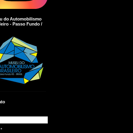
u do Automobilismo
leiro - Passo Fundo /
ato
l
*