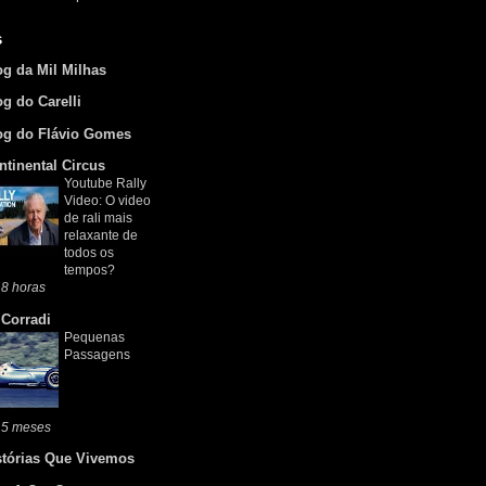
s
og da Mil Milhas
og do Carelli
og do Flávio Gomes
ntinental Circus
Youtube Rally
Video: O video
de rali mais
relaxante de
todos os
tempos?
8 horas
 Corradi
Pequenas
Passagens
 5 meses
stórias Que Vivemos