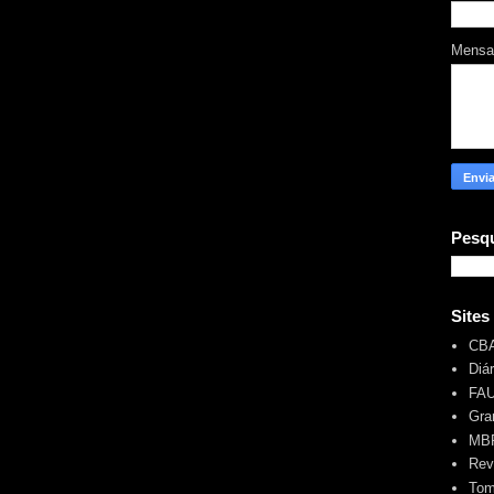
Mens
Pesqu
Sites
CB
Diá
FA
Gra
MBR
Rev
Tom