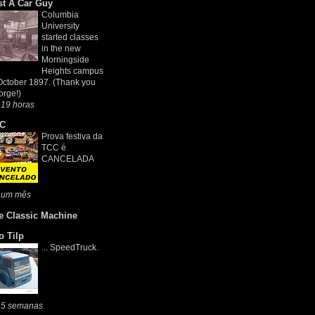
st A Car Guy
Columbia
University
started classes
in the new
Morningside
Heights campus
October 1897. (Thank you
rge!)
 19 horas
C
Prova festiva da
TCC é
CANCELADA
 um mês
e Classic Machine
o Tilp
... SpeedTruck.
 5 semanas