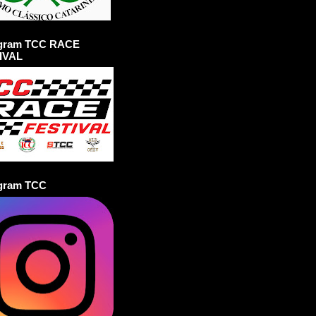
agram TCC RACE
IVAL
agram TCC