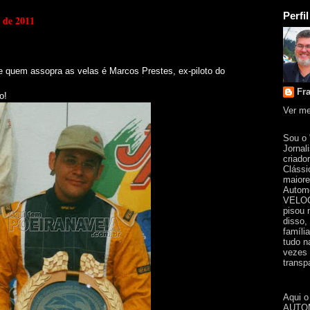
Perfil
o de 2011
 e quem assopra as velas é Marcos Prestes, ex-piloto do
Fr
o!
Ver me
Sou o
Jornal
criado
Clássi
maiore
Automo
VELOC
pisou 
disso,
famíli
tudo n
vezes 
transpa
Aqui o
AUTOM