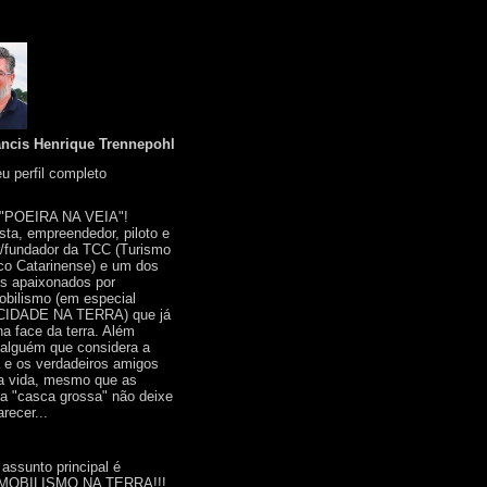
ancis Henrique Trennepohl
u perfil completo
 "POEIRA NA VEIA"!
ista, empreendedor, piloto e
r/fundador da TCC (Turismo
co Catarinense) e um dos
s apaixonados por
bilismo (em especial
IDADE NA TERRA) que já
na face da terra. Além
 alguém que considera a
a e os verdadeiros amigos
a vida, mesmo que as
a "casca grossa" não deixe
recer...
 assunto principal é
OBILISMO NA TERRA!!!