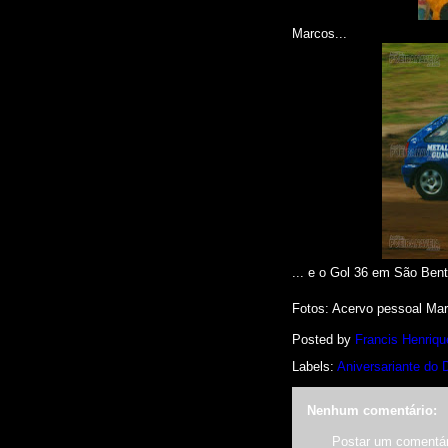
Marcos...
... e o Gol 36 em São Bent
Fotos
: Acervo pessoal Ma
Posted by
Francis Henriqu
Labels:
Aniversariante do 
Nenhum comentário:
Postar um comentár