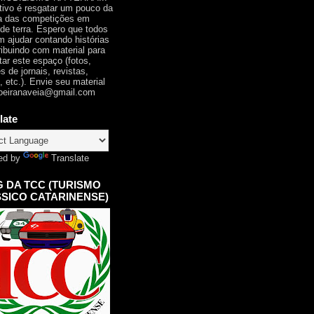
tivo é resgatar um pouco da
ia das competições em
 de terra. Espero que todos
 ajudar contando histórias
ribuindo com material para
tar este espaço (fotos,
s de jornais, revistas,
, etc.). Envie seu material
oeiranaveia@gmail.com
late
ed by
Translate
 DA TCC (TURISMO
SICO CATARINENSE)