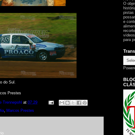
O obje
histór
pistas
possam
e cont
alimen
recorte
vídeos
para p
Trans
Power
BLOG
o do Sul.
CLÁS
rcos Prestes
e Trennepohl
at
07:29
Dia
,
Marcos Prestes
io