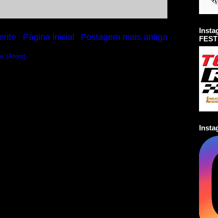
Inst
ente
Página inicial
Postagem mais antiga
FEST
os (Atom)
Inst