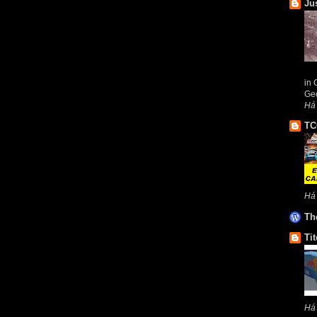
Ju
in 
Geo
Há
TC
Há
Th
Tit
Há