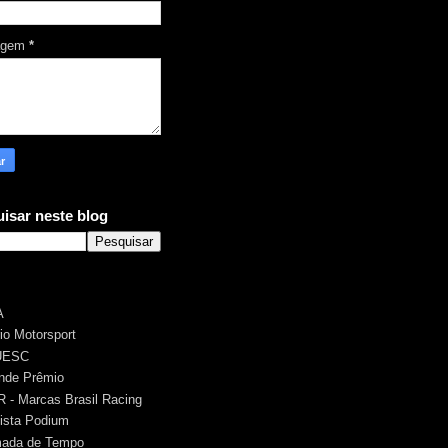
agem
*
isar neste blog
A
rio Motorsport
UESC
nde Prêmio
 - Marcas Brasil Racing
ista Podium
ada de Tempo