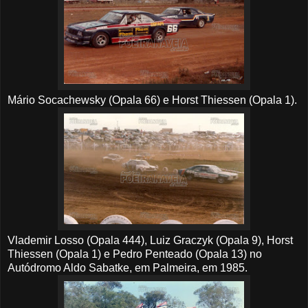
Mário Socachewsky (Opala 66) e Horst Thiessen (Opala 1).
Vlademir Losso (Opala 444), Lu
iz
Graczyk (Opala 9), Horst
Thiessen (Opala 1) e Pedro Penteado (Opala 13) no
Autódromo Aldo Sabatke, em Palmeira, em 1985.