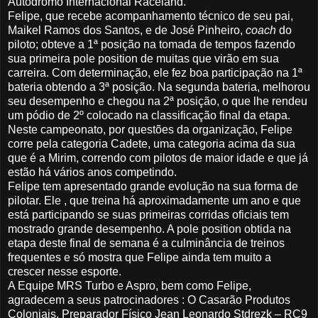
Autódromo Internacional Raceland.
Felipe, que recebe acompanhamento técnico de seu pai,
Maikel Ramos dos Santos, e de José Pinheiro,
coach
do
piloto; obteve a 1ª posição na tomada de tempos fazendo
sua primeira pole position de muitas que virão em sua
carreira. Com determinação, ele fez boa participação na 1ª
bateria obtendo a 3ª posição. Na segunda bateria, melhorou
seu desempenho e chegou na 2ª posição, o que lhe rendeu
um pódio de 2º colocado na classificação final da etapa.
Neste campeonato, por questões da organização, Felipe
corre pela categoria Cadete, uma categoria acima da sua
que é a Mirim, correndo com pilotos de maior idade e que já
estão há vários anos competindo.
Felipe tem apresentado grande evolução na sua forma de
pilotar. Ele , que treina há aproximadamente um ano e que
está participando se suas primeiras corridas oficiais tem
mostrado grande desempenho. A pole position obtida na
etapa deste final de semana é a culminância de treinos
frequentes e só mostra que Felipe ainda tem muito a
crescer nesse esporte.
A Equipe MRS Turbo e Aspro, bem como Felipe,
agradecem a seus patrocinadores : O Casarão Produtos
Coloniais, Preparador Físico Jean Leonardo Stdrezk – RC9