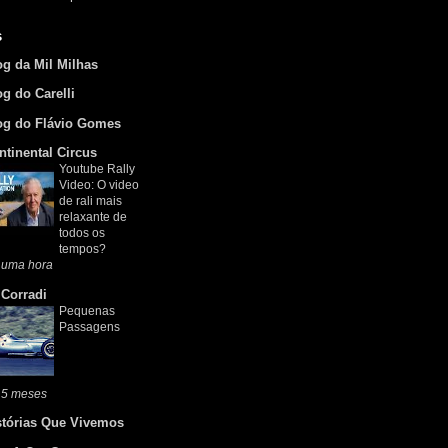
s
og da Mil Milhas
og do Carelli
og do Flávio Gomes
ntinental Circus
Youtube Rally
Video: O video
de rali mais
relaxante de
todos os
tempos?
 uma hora
 Corradi
Pequenas
Passagens
 5 meses
stórias Que Vivemos