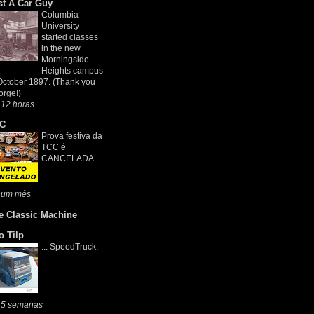
st A Car Guy
Columbia
University
started classes
in the new
Morningside
Heights campus
October 1897. (Thank you
rge!)
 12 horas
C
Prova festiva da
TCC é
CANCELADA
 um mês
e Classic Machine
o Tilp
... SpeedTruck.
 5 semanas