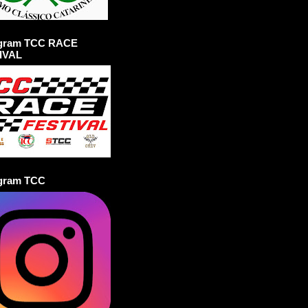
agram TCC RACE
IVAL
agram TCC