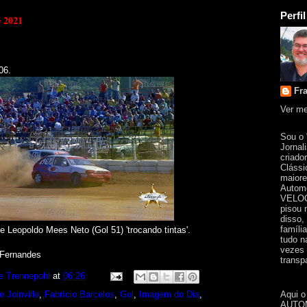
Perfil
e 2021
06.
Fr
Ver me
Sou o
Jornal
criado
Clássi
maiore
Automo
VELOC
pisou 
disso,
famíli
 e Leopoldo Mees Neto (Gol 51) 'trocando tintas'.
tudo n
vezes 
 Fernandes
transpa
e Trennepohl
at
06:26
Aqui o
 Joinville
,
Fabrício Barcelos
,
Gol
,
Imagem do Dia
,
AUTOM