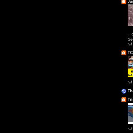
Ju
in 
Geo
Há
TC
Há
Th
Tit
Há