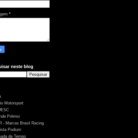
agem
*
isar neste blog
A
rio Motorsport
UESC
nde Prêmio
 - Marcas Brasil Racing
ista Podium
ada de Tempo