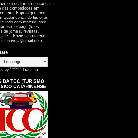
tivo é resgatar um pouco da
ia das competições em
 de terra. Espero que todos
 ajudar contando histórias
ribuindo com material para
tar este espaço (fotos,
s de jornais, revistas,
, etc.). Envie seu material
oeiranaveia@gmail.com
late
ed by
Translate
 DA TCC (TURISMO
SICO CATARINENSE)