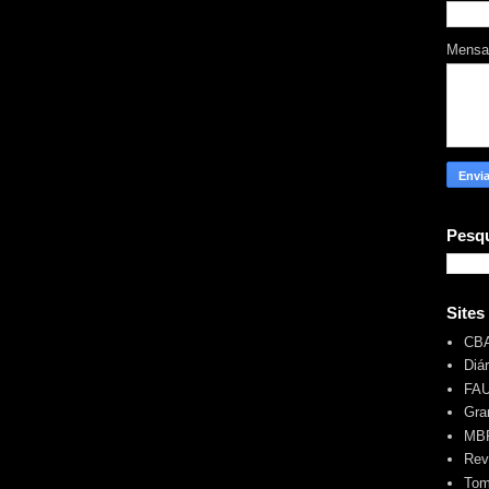
Mens
Pesqu
Sites
CB
Diá
FA
Gra
MBR
Rev
Tom