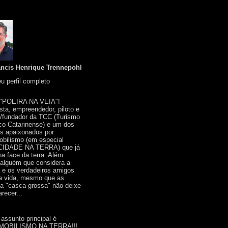
ancis Henrique Trennepohl
u perfil completo
 "POEIRA NA VEIA"!
ista, empreendedor, piloto e
r/fundador da TCC (Turismo
co Catarinense) e um dos
s apaixonados por
bilismo (em especial
IDADE NA TERRA) que já
na face da terra. Além
 alguém que considera a
a e os verdadeiros amigos
a vida, mesmo que as
a "casca grossa" não deixe
recer...
 assunto principal é
OBILISMO NA TERRA!!!