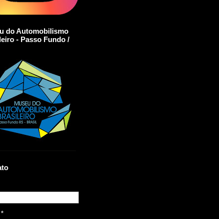
u do Automobilismo
leiro - Passo Fundo /
ato
l
*