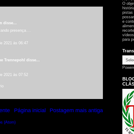
O obje
histór
pistas
possam
e cont
an
disse...
alimen
cando presença....
recorte
vídeos
para p
e 2021 às 06:47
Trans
ue Trennepohl
disse...
.
Power
e 2021 às 07:52
BLOG
CLÁS
io
ente
Página inicial
Postagem mais antiga
os (Atom)