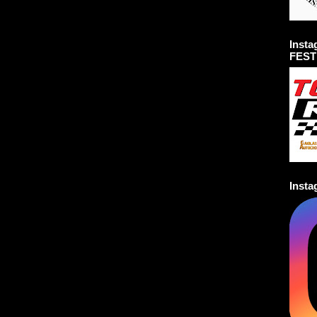
Inst
FEST
Inst