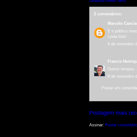
Leopoldo Mees Neto
2 comentários:
Marcelo Canci
E o público mar
Linda foto!
6 de novembro d
Francis Henriq
Outros tempos..
8 de novembro d
Postar um comentár
Postagem mais rec
Assinar:
Postar comentári