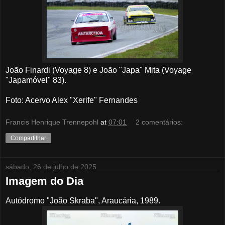
João Finardi (Voyage 8) e João "Japa" Mita (Voyage
"Japamóvel" 83).
Foto: Acervo Alex "Xerife" Fernandes
Francis Henrique Trennepohl
at
07:01
2 comentários:
Compartilhar
sábado, 26 de julho de 2025
Imagem do Dia
Autódromo "João Skraba", Araucária, 1989.