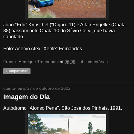
João "Edu" Krinschel ("Dojão" 11) e Altair Engelke (Opala
88) passam pelo Opala 10 do Sílvio Cervi, que havia
capotado.
Foto: Acervo Alex "Xerife" Fernandes
Francis Henrique Trennepohl
at
06:09
4 comentários:
Compartilhar
quinta-feira, 27 de outubro de 2022
Imagem do Dia
Autódromo "Afonso Pena", São José dos Pinhais, 1991.