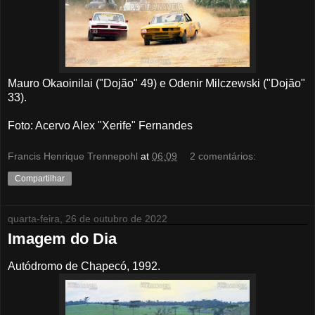
Mauro Okaoinilai ("Dojão" 49) e Odenir Milczewski ("Dojão"
33).
Foto: Acervo Alex "Xerife" Fernandes
Francis Henrique Trennepohl
at
06:09
2 comentários:
Compartilhar
quarta-feira, 26 de outubro de 2022
Imagem do Dia
Autódromo de Chapecó, 1992.