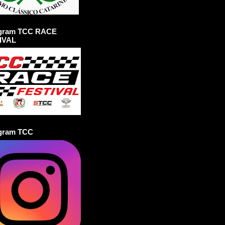
agram TCC RACE
IVAL
agram TCC