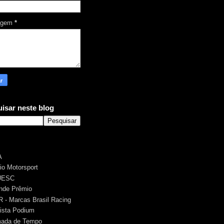
agem
*
isar neste blog
A
rio Motorsport
UESC
nde Prêmio
 - Marcas Brasil Racing
ista Podium
ada de Tempo