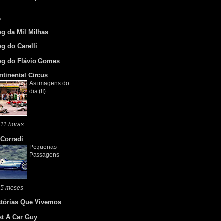
s
og da Mil Milhas
og do Carelli
og do Flávio Gomes
ntinental Circus
As imagens do
dia (II)
11 horas
 Corradi
Pequenas
Passagens
 5 meses
stórias Que Vivemos
st A Car Guy