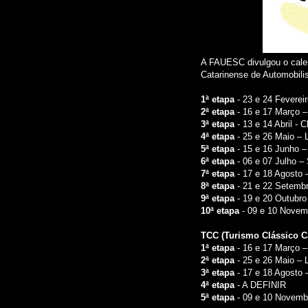
A FAUESC divulgou o calen
Catarinense de Automobili
1ª etapa
- 23 e 24 Feverei
2ª etapa
- 16 e 17 Março –
3ª etapa
- 13 e 14 Abril - 
4ª etapa
- 25 e 26 Maio – 
5ª etapa
- 15 e 16 Junho 
6ª etapa
- 06 e 07 Julho –
7ª etapa
- 17 e 18 Agosto 
8ª etapa
- 21 e 22 Setembr
9ª etapa
- 19 e 20 Outubro
10ª etapa
- 09 e 10 Novemb
TCC (Turismo Clássico C
1ª etapa
- 16 e 17 Março –
2ª etapa
- 25 e 26 Maio – 
3ª etapa
- 17 e 18 Agosto 
4ª etapa
- A DEFINIR
5ª etapa
- 09 e 10 Novembr