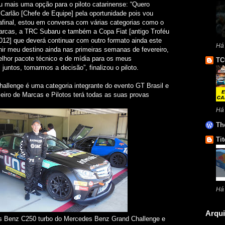
riu mais uma opção para o piloto catarinense: “Quero
Carlão [Chefe de Equipe] pela oportunidade pois vou
 afinal, estou em conversa com várias categorias como o
Marcas, a TRC Subaru e também a Copa Fiat [antigo Troféu
 2012] que deverá continuar com outro formato ainda este
Há
nir meu destino ainda nas primeiras semanas de fevereiro,
elhor pacote técnico e de mídia para os meus
TC
juntos, tomarmos a decisão”, finalizou o piloto.
llenge é uma categoria integrante do evento GT Brasil e
iro de Marcas e Pilotos terá todas as suas provas
Há
Th
Tit
Há
Arqui
es Benz C250 turbo do Mercedes Benz Grand Challenge e