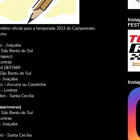
Inst
FEST
dário oficial para a temporada 2013 do Campeonato
smo.
ro - Joaçaba
 São Bento do Sul
Chapecó
Lontras
– A DEFINIR
 São Bento do Sul
– Joaçaba
Inst
o – Ascurra ou Canelinha
 – Lontras
ro - Santa Cecília
atarinense)
 São Bento do Sul
Lontras
– Joaçaba
o - Santa Cecília