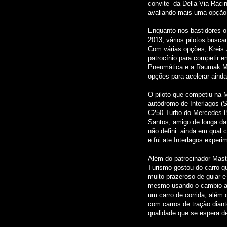
convite da Della Via Raci
avaliando mais uma opção
Enquanto nos bastidores o
2013, vários pilotos busca
Com várias opções, Kreis J
patrocínio para competir 
Pneumática e a Raumak Má
opções para acelerar ainda
O piloto que competiu na M
autódromo de Interlagos (S
C250 Turbo do Mercedes B
Santos, amigo de longa da
não defini ainda em qual 
e fui ate Interlagos experim
Além do patrocinador Mast
Turismo gostou do carro q
muito prazeroso de guiar 
mesmo usando o cambio aut
um carro de corrida, além d
com carros de tração diant
qualidade que se espera d