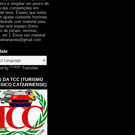
tivo é resgatar um pouco da
ia das competições em
 de terra. Espero que todos
 ajudar contando histórias
ribuindo com material para
tar este espaço (fotos,
s de jornais, revistas,
, etc.). Envie seu material
oeiranaveia@gmail.com
late
ed by
Translate
 DA TCC (TURISMO
SICO CATARINENSE)