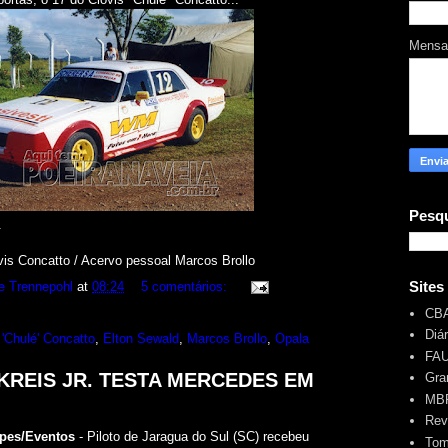
Mens
Pesqu
.
vis Concatto / Acervo pessoal Marcos Brollo
Sites
e Trennepohl
at
08:24
5 comentários:
CB
Diá
 'Chulé' Concatto
,
Elton Sewald
,
Marcos Brollo
,
Opala
FA
 KREIS JR. TESTA MERCEDES EM
Gra
MBR
Rev
ipes/Eventos
- Piloto de Jaragua do Sul (SC) recebeu
Tom