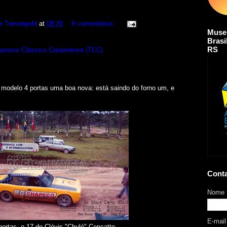
e Trennepohl
at
08:30
9 comentários:
Muse
Brasi
RS
urismo Clássico Catarinense (TCC)
o modelo 4 portas uma boa nova: está saindo do forno um, e
Cont
Nome
E-mai
portas, o 17 do Clóvis "Chulé" Concatto...