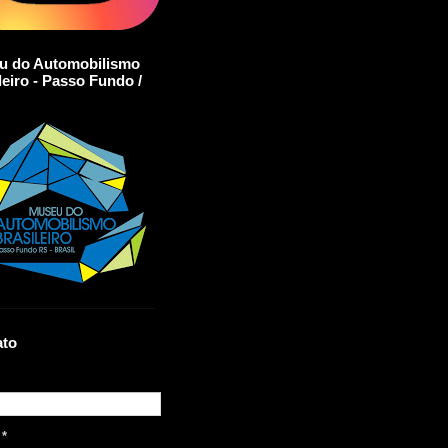
u do Automobilismo
leiro - Passo Fundo /
ato
l
*