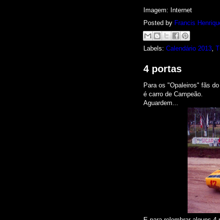
Imagem: Internet
Posted by
Francis Henriqu
Labels:
Calendário 2013
,
T
4 portas
Para os "Opaleiros" fãs d
é carro de Campeão.
Aguardem...
E para relembrar alguns 4 