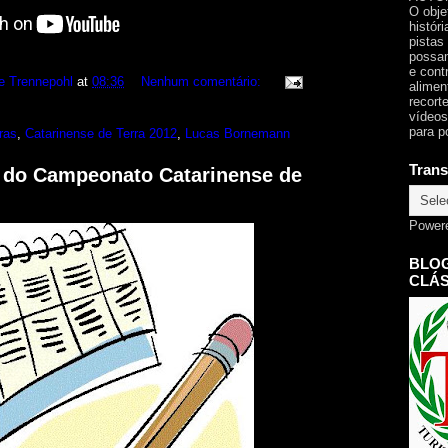
O obje
histór
pistas
possam
e cont
e Trennepohl
at
08:36
Nenhum comentário:
alimen
recorte
vídeos
para p
ras
,
Catarinense de Terra 2012
,
Lucas Bornemann
Trans
3 do Campeonato Catarinense de
Power
BLOG
CLÁS