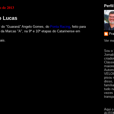
Perfil
ro de 2013
o Lucas
r do "Guaraná" Angelo Gomes, do
Ponta Racing
, feito para
 da Marcas "A", na 9ª e 10ª etapas do Catarinense em
Fr
ais.
Ver me
Sou o
Jornal
criado
Clássi
maiore
Automo
VELOC
pisou 
disso,
famíli
tudo n
vezes 
transpa
Aqui o
AUTOM