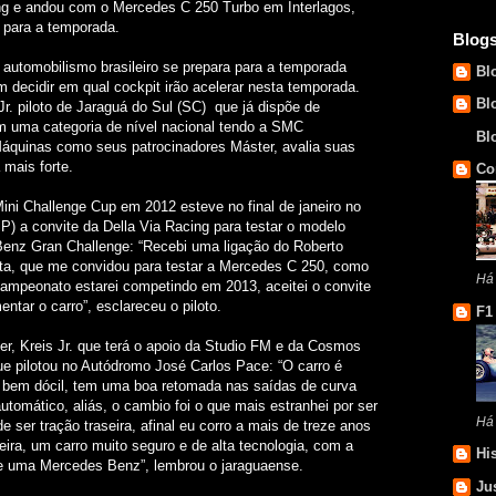
ng e andou com o Mercedes C 250 Turbo em Interlagos,
 para a temporada.
Blog
 automobilismo brasileiro se prepara para a temporada
Bl
m decidir em qual cockpit irão acelerar nesta temporada.
Bl
r. piloto de Jaraguá do Sul (SC) que já dispõe de
em uma categoria de nível nacional tendo a SMC
Bl
quinas como seus patrocinadores Máster, avalia suas
 mais forte.
Co
ini Challenge Cup em 2012 esteve no final de janeiro no
P) a convite da Della Via Racing para testar o modelo
enz Gran Challenge: “Recebi uma ligação do Roberto
ta, que me convidou para testar a Mercedes C 250, como
Há 
campeonato estarei competindo em 2013, aceitei o convite
entar o carro”, esclareceu o piloto.
F1
er, Kreis Jr. que terá o apoio da Studio FM e da Cosmos
ue pilotou no Autódromo José Carlos Pace: “O carro é
e bem dócil, tem uma boa retomada nas saídas de curva
omático, aliás, o cambio foi o que mais estranhei por ser
Há
e ser tração traseira, afinal eu corro a mais de treze anos
eira, um carro muito seguro e de alta tecnologia, com a
Hi
e uma Mercedes Benz”, lembrou o jaraguaense.
Ju