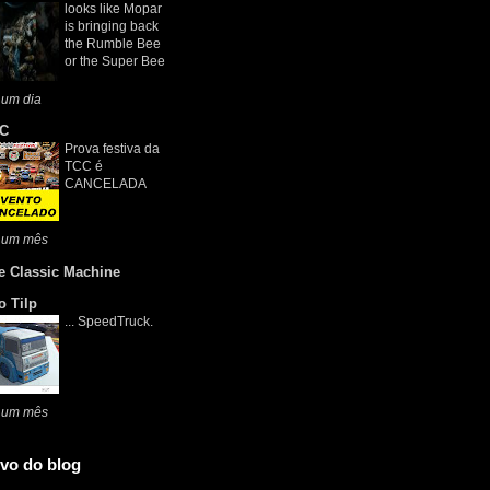
looks like Mopar
is bringing back
the Rumble Bee
or the Super Bee
 um dia
C
Prova festiva da
TCC é
CANCELADA
 um mês
e Classic Machine
o Tilp
... SpeedTruck.
 um mês
vo do blog