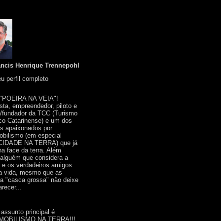
ancis Henrique Trennepohl
u perfil completo
 "POEIRA NA VEIA"!
ista, empreendedor, piloto e
r/fundador da TCC (Turismo
co Catarinense) e um dos
s apaixonados por
bilismo (em especial
IDADE NA TERRA) que já
na face da terra. Além
 alguém que considera a
a e os verdadeiros amigos
a vida, mesmo que as
a "casca grossa" não deixe
recer...
 assunto principal é
OBILISMO NA TERRA!!!