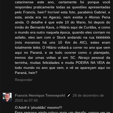
catarinense este ano, certamente foi porque você
respondeu praticamente todas as questões apresentadas
pelo Francis, hein? Incrível esta foto, parabéns Gabriel, e
esta, ainda era no Agaraú, nem existia o Afonso Pena
ainda. O detalhe é que este 10 do Mario, foi depois do
irmão do Bernardo Kava, o Hilário aqui de Curitiba, e como
o mundo era outro naquela época, quando eles corriam no
asfalto, eles iam com o Stock andando na rua kkkkkkkk
(nós moramos há uns 10 Km do AIC), estes eram
totalmente lelés. O Hilário voltará a correr no ano que vem
aqui no Paraná, e se tudo ocorrer como o planejado,
iremos dar umas voltas aí em SC. Abraço pessoal da
terrinha, muitas felicidades e muita POEIRA NA VEIA de
todo mundo no ano que vem, e vê se apareçam aqui no
Paraná, hein?
Responder
Francis Henrique Trennepohl
28 de dezembro de
2010 às 07:45
O Adolf é 'phoddão' mesmo!!!
Essa semana ainda coloco mais um desafio, vamos ver se