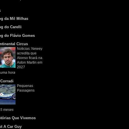
s
og da Mil Milhas
og do Carelli
og do Flávio Gomes
ntinental Circus
Noticias: Newey
acredita que
Alonso ficará na
Aston Martin em
2027
 uma hora
 Corradi
Pequenas
Passagens
 5 meses
stórias Que Vivemos
st A Car Guy