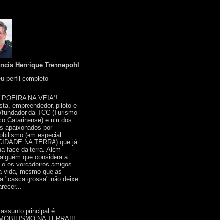
ancis Henrique Trennepohl
u perfil completo
 "POEIRA NA VEIA"!
ista, empreendedor, piloto e
r/fundador da TCC (Turismo
co Catarinense) e um dos
s apaixonados por
bilismo (em especial
IDADE NA TERRA) que já
na face da terra. Além
 alguém que considera a
a e os verdadeiros amigos
a vida, mesmo que as
a "casca grossa" não deixe
recer...
 assunto principal é
OBILISMO NA TERRA!!!