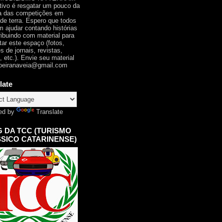
tivo é resgatar um pouco da
ia das competições em
 de terra. Espero que todos
 ajudar contando histórias
ribuindo com material para
tar este espaço (fotos,
s de jornais, revistas,
, etc.). Envie seu material
oeiranaveia@gmail.com
late
ed by
Translate
 DA TCC (TURISMO
SICO CATARINENSE)