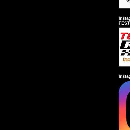
Inst
FEST
Inst