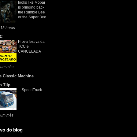
looks like Mopar
is bringing back
the Rumble Bee
or the Super Bee
 13 horas
C
Prova festiva da
TCC é
CANCELADA
 um mês
e Classic Machine
o Tilp
... SpeedTruck.
 um mês
vo do blog