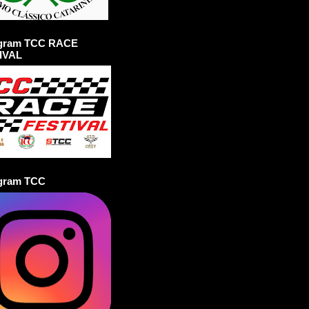
agram TCC RACE
IVAL
agram TCC