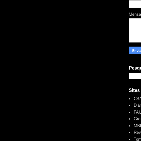
Mens
Pesqu
Sites
CB
Diá
FA
Gra
MBR
Rev
Tom