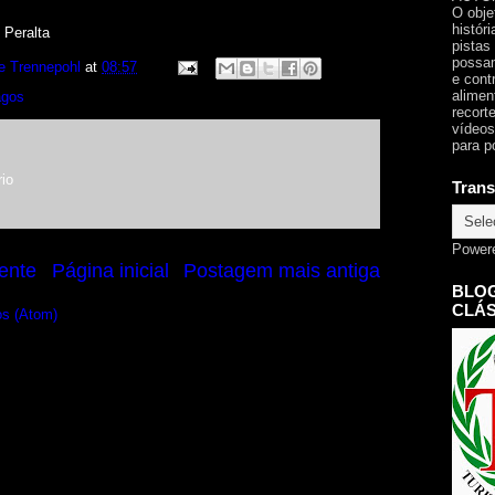
O obje
histór
 Peralta
pistas
possam
e Trennepohl
at
08:57
e cont
alimen
agos
recorte
vídeos
para p
io
Trans
Power
ente
Página inicial
Postagem mais antiga
BLOG
CLÁS
os (Atom)