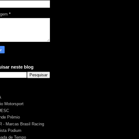
agem
*
isar neste blog
A
rio Motorsport
UESC
nde Prêmio
 - Marcas Brasil Racing
ista Podium
ada de Tempo