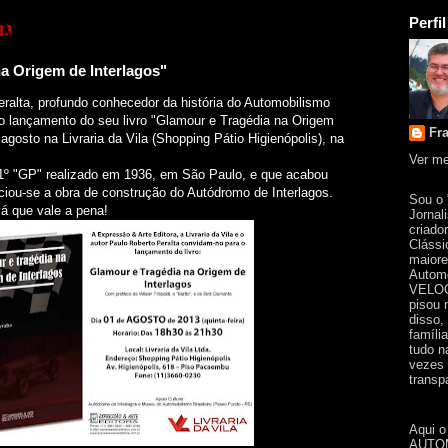
Perfil
13
a Origem de Interlagos"
ralta, profundo conhecedor da história do Automobilismo
 o lançamento do seu livro "Glamour e Tragédia na Origem
Fr
 agosto na Livraria da Vila (Shopping Pátio Higienópolis), na
Ver me
o 1º "GP" realizado em 1936, em São Paulo, e que acabou
iciou-se a obra de construção do Autódromo de Interlagos.
Sou o
á que vale a pena!
Jornal
criado
Clássi
maiore
Automo
VELOC
pisou 
disso,
famíli
tudo n
vezes 
transpa
Aqui o
AUTOM