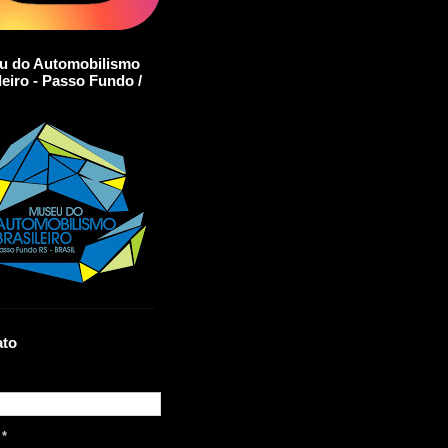
u do Automobilismo
leiro - Passo Fundo /
ato
l
*