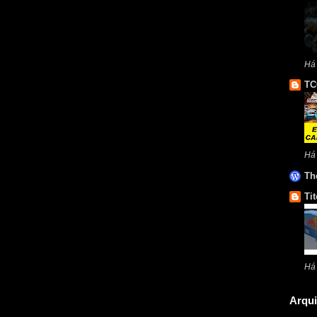
Há
TC
Há
Th
Tit
Há
Arqui