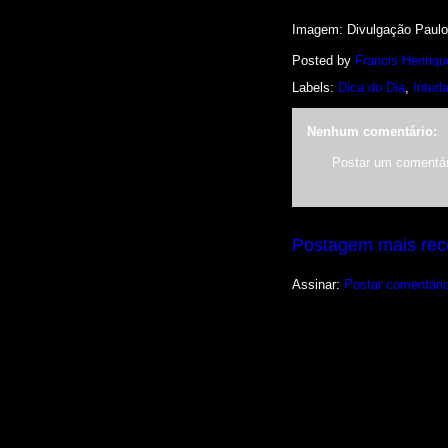
Imagem: Divulgação Paulo
Posted by
Francis Henriqu
Labels:
Dica do Dia
,
Interl
Nenhum comentário:
Postar um comentár
Postagem mais rec
Assinar:
Postar comentári