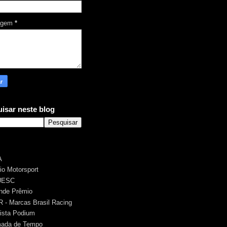
agem
*
isar neste blog
A
rio Motorsport
UESC
nde Prêmio
 - Marcas Brasil Racing
ista Podium
ada de Tempo