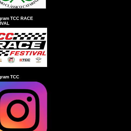
agram TCC RACE
IVAL
agram TCC