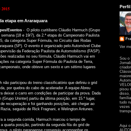
Perfil
e 2015
a etapa em Araraquara
ipes/Eventos
- O piloto curitibano Cláudio Harmuch (Grupo
de semana (18 e 19/7), da 2.ª etapa do Campeonato Paulista
Fr
5, da categoria Super Fórmula, no Circuito das Rodas
araquara (SP). O evento é organizado pelo Automóvel Clube
Ver me
 supervisão da Federação Paulista de Automobilismo (FASP).
ções realizadas no seu fórmula, Cláudio Harmuch vai em
Sou o
ações na categoria Super Fórmula do Paulista de Terra,
Jornal
campeonato, onde obteve um sexto e um sétimo lugares
criado
Clássi
maiore
Automo
não participou do treino classificatório que definiu o grid
VELOC
rida, por quebra do cabo de acelerador. A equipe Abreu
pisou 
ra deixar o carro em condições de participar da prova. Dada
disso,
famíli
 (Grupo Uninter) partiu da última posição, em 15.º lugar,
tudo n
 de recuperação e foi ganhando posições, até chegar ao
vezes 
iz Razia, seguido de Rick Fragnani, e Welington Antunes.
transpa
para a segunda corrida, Harmuch marcou o tempo de
 quarta posição, partindo da segunda fila do grid de
Aqui o
AUTOM
prova, o piloto paranaense conseguiu acompanhar os