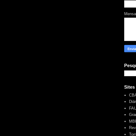
Mens
Pesqu
Sites
CB
Diá
FA
Gra
MBR
Rev
Tom