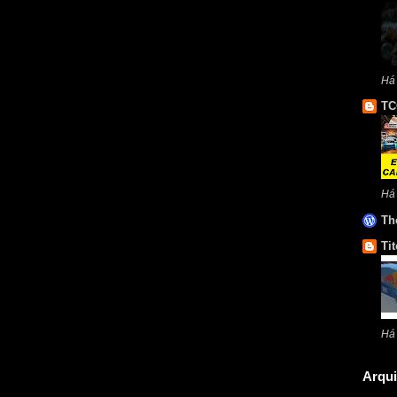
Há 
TC
Há
Th
Tit
Há
Arqui