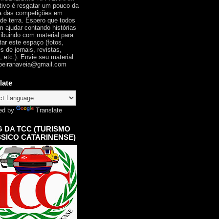
tivo é resgatar um pouco da
ia das competições em
 de terra. Espero que todos
 ajudar contando histórias
ribuindo com material para
tar este espaço (fotos,
s de jornais, revistas,
, etc.). Envie seu material
oeiranaveia@gmail.com
late
ed by
Translate
 DA TCC (TURISMO
SICO CATARINENSE)