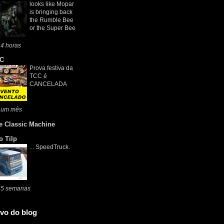
looks like Mopar
is bringing back
the Rumble Bee
or the Super Bee
4 horas
C
Prova festiva da
TCC é
CANCELADA
 um mês
e Classic Machine
o Tilp
... SpeedTruck.
 5 semanas
vo do blog