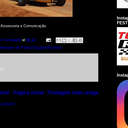
Inst
FEST
– Assessoria e Comunicação
e Trennepohl
at
06:18
Releases de Pilotos/Equipes/Eventos
io
Inst
ente
Página inicial
Postagem mais antiga
os (Atom)