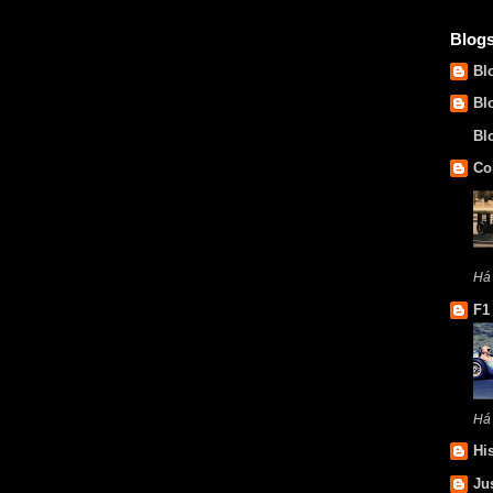
Blog
Bl
Bl
Bl
Co
Há 
F1
Há
Hi
Ju