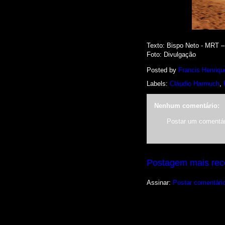
Texto: Bispo Neto - MRT 
Foto
: Divulgação
Posted by
Francis Henriqu
Labels:
Cláudio Harmuch
,
Nenhum comentário:
Postar um comentár
Postagem mais rec
Assinar:
Postar comentári