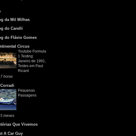
s
og da Mil Milhas
og do Carelli
og do Flávio Gomes
ntinental Circus
Youtube Formula
1 Testing:
Janeiro de 1991,
Testes em Paul
Ricard
7 horas
 Corradi
Pequenas
Passagens
 5 meses
stórias Que Vivemos
st A Car Guy