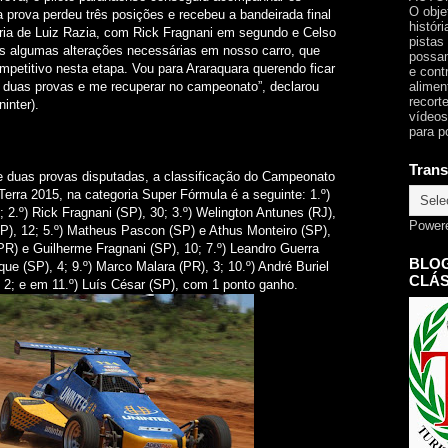
O obje
a prova perdeu três posições e recebeu a bandeirada final
histór
ória de Luiz Razia, com Rick Fragnani em segundo e Celso
pistas
os algumas alterações necessárias em nosso carro, que
possam
petitivo nesta etapa. Vou para Araraquara querendo ficar
e cont
alimen
as duas provas e me recuperar no campeonato”, declarou
recorte
inter).
vídeos
para p
Trans
 duas provas disputadas, a classificação do Campeonato
Terra 2015, na categoria Super Fórmula é a seguinte: 1.º)
; 2.º) Rick Fragnani (SP), 30; 3.º) Welington Antunes (RJ),
Power
SP), 12; 5.º) Matheus Pascon (SP) e Athus Monteiro (SP),
PR) e Guilherme Fragnani (SP), 10; 7.º) Leandro Guerra
BLOG
ique (SP), 4; 9.º) Marco Malara (PR), 3; 10.º) André Buriel
CLÁS
 2; e em 11.º) Luís César (SP), com 1 ponto ganho.