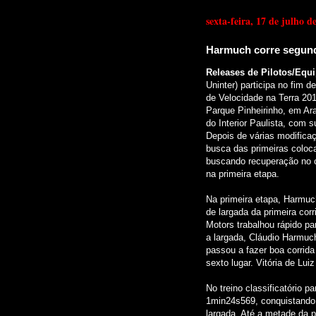
sexta-feira, 17 de julho d
Harmuch corre segund
Releases de Pilotos/Equ
Uninter) participa no fim 
de Velocidade na Terra 201
Parque Pinheirinho, em Ar
do Interior Paulista, com
Depois de várias modifica
busca das primeiras coloc
buscando recuperação no 
na primeira etapa.
Na primeira etapa, Harmuch 
de largada da primeira cor
Motors trabalhou rápido pa
a largada, Cláudio Harmuch
passou a fazer boa corrida
sexto lugar. Vitória de Lu
No treino classificatório 
1min24s569, conquistando a
largada. Até a metade da 