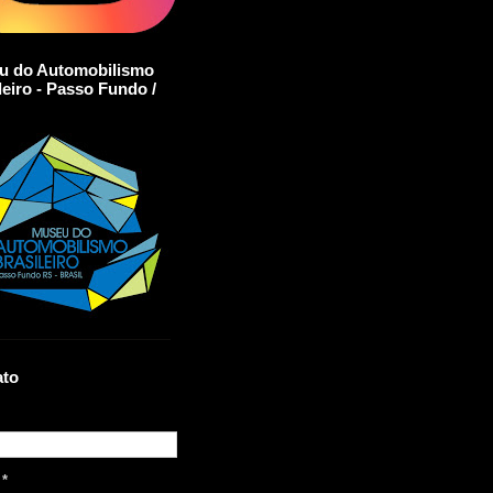
u do Automobilismo
leiro - Passo Fundo /
ato
l
*