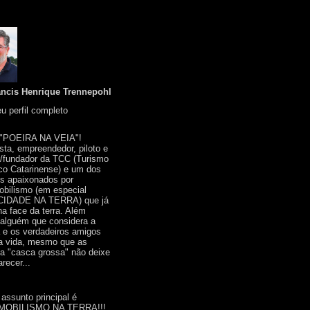
ancis Henrique Trennepohl
u perfil completo
 "POEIRA NA VEIA"!
ista, empreendedor, piloto e
r/fundador da TCC (Turismo
co Catarinense) e um dos
s apaixonados por
bilismo (em especial
IDADE NA TERRA) que já
na face da terra. Além
 alguém que considera a
a e os verdadeiros amigos
a vida, mesmo que as
a "casca grossa" não deixe
recer...
 assunto principal é
OBILISMO NA TERRA!!!