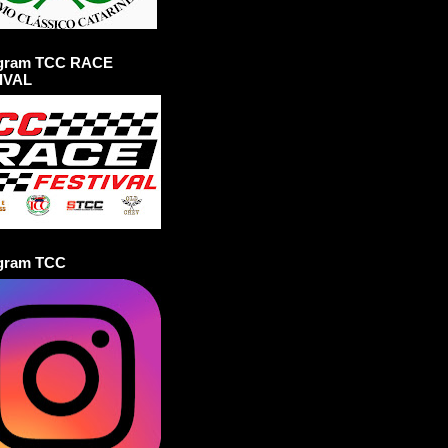
agram TCC RACE
IVAL
agram TCC