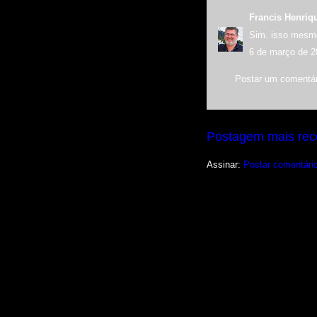
Francis Henriq
Sim. isso mesmo
6 de março de 2
Postar um comentár
Postagem mais rec
Assinar:
Postar comentári