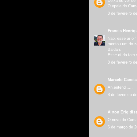
Deixa eu ver se 
O opala do Cama
8 de fevereiro d
Francis Henriq
Não, esse aí o 
montou um do ze
Baldan.
Esse aí da foto 
8 de fevereiro d
Marcelo Canci
Ah,entendi.....
8 de fevereiro d
Airton Erig
diss
O novo do Camar
6 de março de 2