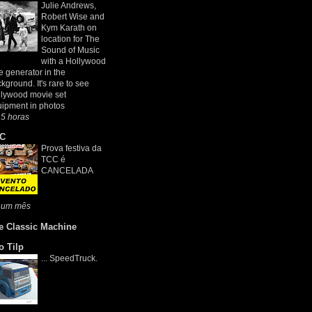
Julie Andrews,
Robert Wise and
Kym Karath on
location for The
Sound of Music
with a Hollywood
e generator in the
kground. It's rare to see
lywood movie set
ipment in photos
5 horas
C
Prova festiva da
TCC é
CANCELADA
 um mês
e Classic Machine
o Tilp
... SpeedTruck.