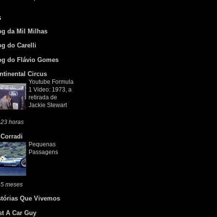
s
og da Mil Milhas
og do Carelli
og do Flávio Gomes
ntinental Circus
Youtube Formula
1 Video: 1973, a
retirada de
Jackie Stewart
 23 horas
 Corradi
Pequenas
Passagens
 5 meses
stórias Que Vivemos
st A Car Guy