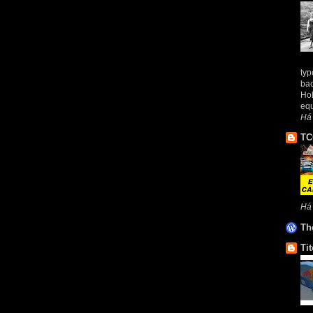
typ
bac
Hol
equ
Há 
TC
Há
Th
Tit