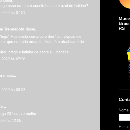
entendi,
rgo,esse da foto é aquele branco é azul do Baldan?
e 2020 às 07:31
Muse
Brasi
RS
ue Trennepohl
disse...
"Nego" Pianowski comprou e deu "pt". Depois ele
ro, que era todo amarelo. Esse é o atual carro do
virou prego e latinha de cerveja... hahaha
e 2020 às 07:38
an
disse...
e 2020 às 08:03
Cont
e...
Nome
go #37 era vermelho.
020 às 12:05
E-mai