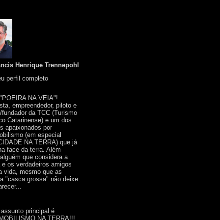
ancis Henrique Trennepohl
u perfil completo
 "POEIRA NA VEIA"!
ista, empreendedor, piloto e
r/fundador da TCC (Turismo
co Catarinense) e um dos
s apaixonados por
bilismo (em especial
IDADE NA TERRA) que já
na face da terra. Além
 alguém que considera a
a e os verdadeiros amigos
a vida, mesmo que as
a "casca grossa" não deixe
recer...
 assunto principal é
OBILISMO NA TERRA!!!