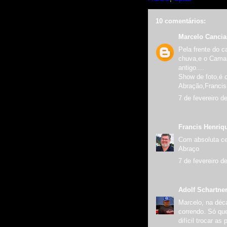
10 comentários:
Marcelo Canci
Pela frente do c
chuva,e o Cama
antigo....
Show de foto,é o
Abração,Francis
7 de fevereiro d
Francis Henriq
Com absoluta ce
Abraço
7 de fevereiro d
Adolf Schartne
Marcelo, na déca
correndo. Só que
difícil trocar a