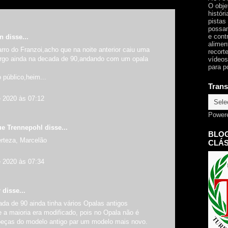
O obje
histór
pistas
possam
e cont
an
disse...
alimen
arro do Franzoi,acho que na noite anterior caiu uma
recorte
rgo ainda na decada de 90,andando com um opala
vídeos
para p
 público,heim...
Trans
e 2020 às 07:12
Power
ue Trennepohl
disse...
BLOG
rteza, Marcelão
CLÁS
e 2020 às 07:34
r
disse...
da de 90 ainda tinha vários Opalas antigos
 a maioria era modificado, pois no Opala não é
s peças do modelo antigo par um modelo mais novo.