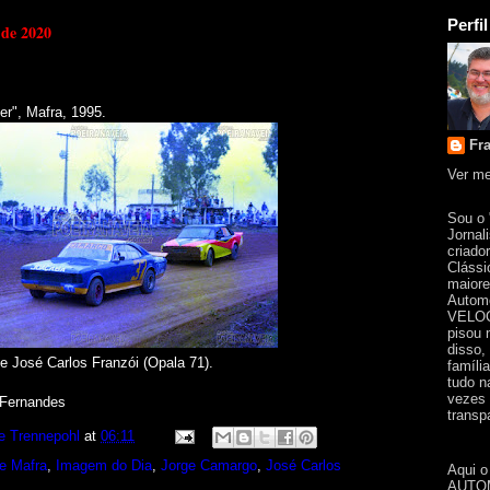
Perfil
o de 2020
er", Mafra, 1995.
Fr
Ver me
Sou o
Jornal
criado
Clássi
maiore
Automo
VELOC
pisou 
disso,
 e
José Carlos Franzói (Opala 71).
famíli
tudo n
vezes 
 Fernandes
transpa
e Trennepohl
at
06:11
e Mafra
,
Imagem do Dia
,
Jorge Camargo
,
José Carlos
Aqui o
AUTOM