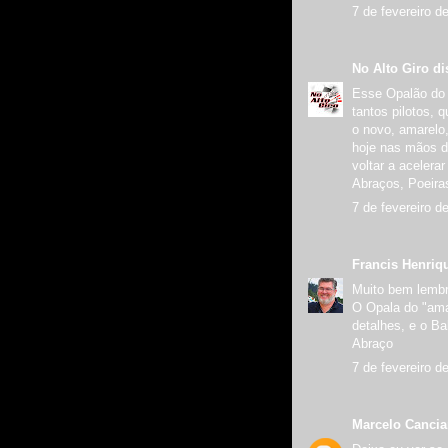
7 de fevereiro d
No Alto Giro
dis
Esse Opalão do 
tantos pilotos, 
o novo, amarelo
hoje nas mãos d
voltar a acelera
Abraços, Poeira
7 de fevereiro d
Francis Henriq
Muito bem lembr
O Opala do "ama
detalhes, e o B
Abraço
7 de fevereiro d
Marcelo Canci