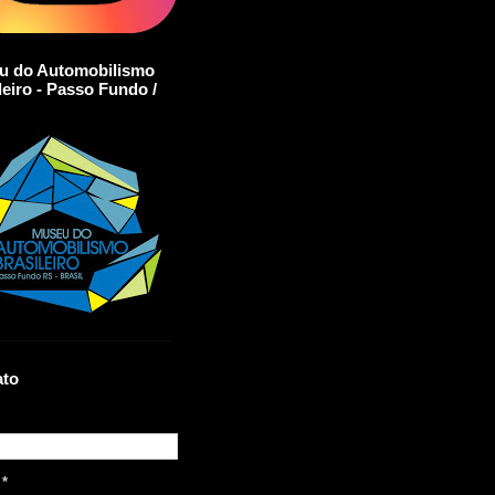
u do Automobilismo
leiro - Passo Fundo /
ato
l
*