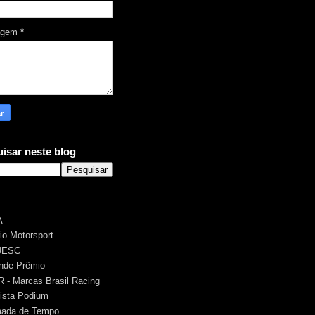
agem
*
isar neste blog
A
rio Motorsport
UESC
nde Prêmio
 - Marcas Brasil Racing
ista Podium
ada de Tempo