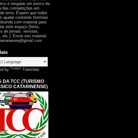
tivo é resgatar um pouco da
ia das competições em
 de terra. Espero que todos
 ajudar contando histórias
ribuindo com material para
tar este espaço (fotos,
s de jornais, revistas,
, etc.). Envie seu material
oeiranaveia@gmail.com
late
ed by
Translate
 DA TCC (TURISMO
SICO CATARINENSE)