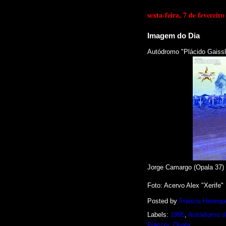
sexta-feira, 7 de fevereir
Imagem do Dia
Autódromo "Plácido Gaissl
Jorge Camargo (Opala 37)
Foto: Acervo Alex "Xerife"
Posted by
Francis Henriqu
Labels:
1995
,
Autódromo d
Franzói
,
Opala