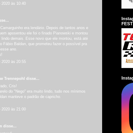
e 2020 às 10:40
Inst
se...
FEST
Camarguinho era lendário. Depois de tantos anos e
quem aposentou ele foi o finado Pianowski e montou
, lindo demais. Esse novo que ele montou, está até
o Fábio Baldan, que prometeu fazer o possível pra
r esse ano.
s!
e 2020 às 20:55
Inst
ue Trennepohl
disse...
ado, Cris!
relo do "Nego" era muito lindo, tudo nos mínimos
aldan manteve o padrão de capricho.
e 2020 às 21:00
an
disse...