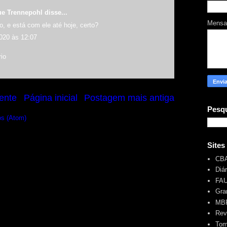
ue Trennepohl
disse...
Mens
, e está com ele até hoje, certo?
020 às 12:07
io
ente
Página inicial
Postagem mais antiga
Pesqu
os (Atom)
Sites
CB
Diá
FA
Gra
MBR
Rev
Tom