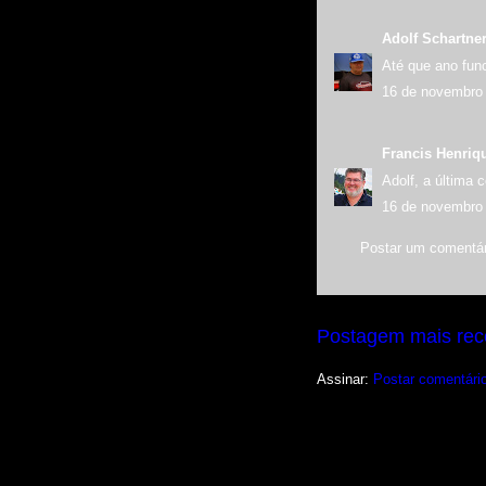
Adolf Schartne
Até que ano fun
16 de novembro 
Francis Henriq
Adolf, a última c
16 de novembro 
Postar um comentár
Postagem mais rec
Assinar:
Postar comentári