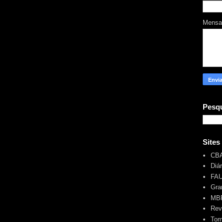
Mens
Pesqu
Sites
CB
Diá
FA
Gra
MBR
Rev
Tom