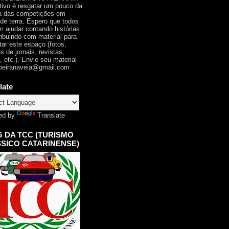
tivo é resgatar um pouco da
ia das competições em
 de terra. Espero que todos
 ajudar contando histórias
ribuindo com material para
tar este espaço (fotos,
s de jornais, revistas,
, etc.). Envie seu material
oeiranaveia@gmail.com
late
ed by
Translate
 DA TCC (TURISMO
SICO CATARINENSE)