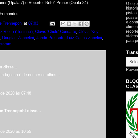
uner (Opala 7) e
Roberto "Beto" Pruner (Opala 34).
O obje
histór
pistas
 Fernandes
possam
e cont
e Trennepohl
at
07:03
alimen
recorte
z Vieira ('Toninho')
,
Clóvis 'Chulé' Concatto
,
Clóvis 'Koy'
vídeos
,
Douglas Zappelini
,
Jandir Pressoto
,
Luiz Carlos Zapelini
,
para p
chramm
Trans
an
disse...
Power
inda,essa é de encher os olhos...
BLOG
CLÁS
de 2020 às 07:48
ue Trennepohl
disse...
de 2020 às 10:55