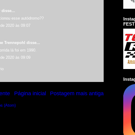
r
disse...
cionou esse autódromo??
Inst
FEST
de 2020 às 09:07
ue Trennepohl
disse...
orrida lá foi em 1990.
de 2020 às 09:09
io
Inst
ente
Página inicial
Postagem mais antiga
os (Atom)