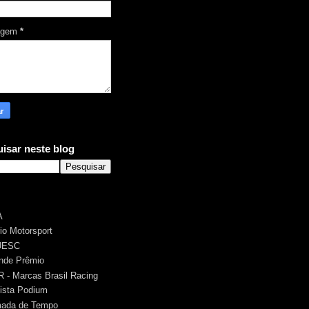
agem
*
isar neste blog
A
rio Motorsport
UESC
nde Prêmio
 - Marcas Brasil Racing
ista Podium
ada de Tempo