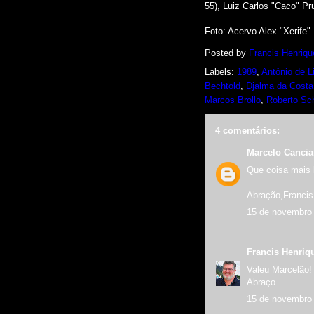
55),
Luiz Carlos "Caco" Pr
Foto: Acervo Alex "Xerife"
Posted by
Francis Henriqu
Labels:
1989
,
Antônio de Li
Bechtold
,
Djalma da Costa
Marcos Brollo
,
Roberto S
4 comentários:
Marcelo Canci
Que coisa mais l
Abração,Francis
15 de novembro 
Francis Henriq
Valeu Marcelão!
Abraço
15 de novembro 