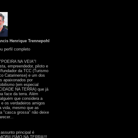
ancis Henrique Trennepohl
u perfil completo
 "POEIRA NA VEIA"!
ista, empreendedor, piloto e
r/fundador da TCC (Turismo
co Catarinense) e um dos
s apaixonados por
bilismo (em especial
IDADE NA TERRA) que já
na face da terra. Além
 alguém que considera a
a e os verdadeiros amigos
a vida, mesmo que as
a "casca grossa" não deixe
recer...
 assunto principal é
OBILISMO NA TERRA!!!