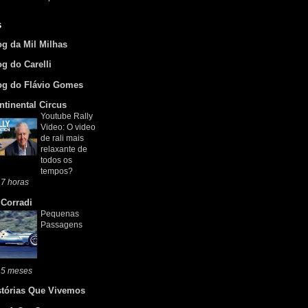
s
og da Mil Milhas
og do Carelli
og do Flávio Gomes
ntinental Circus
Youtube Rally
Video: O video
de rali mais
relaxante de
todos os
tempos?
7 horas
 Corradi
Pequenas
Passagens
 5 meses
stórias Que Vivemos