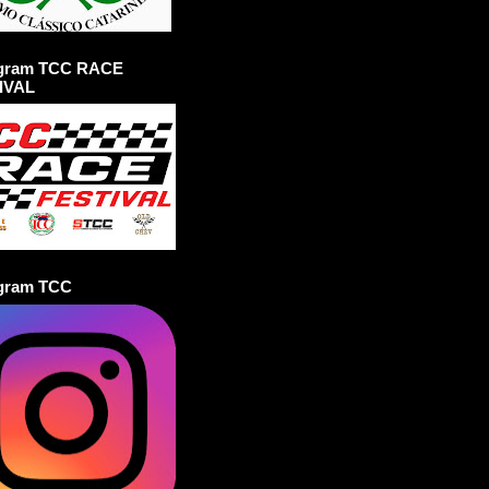
agram TCC RACE
IVAL
agram TCC