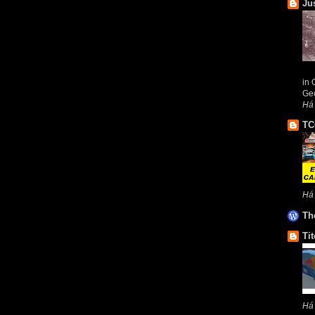
Ju
in 
Geo
Há
TC
Há
Th
Tit
Há