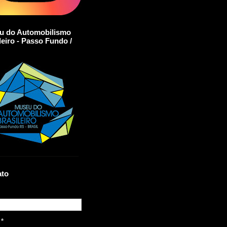
u do Automobilismo
leiro - Passo Fundo /
ato
l
*