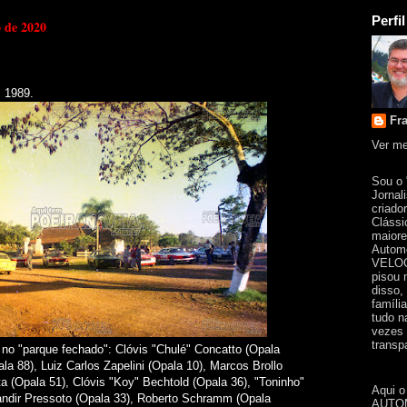
Perfil
 de 2020
 1989.
Fr
Ver me
Sou o
Jornal
criado
Clássi
maiore
Automo
VELOC
pisou 
disso,
famíli
tudo n
vezes 
transpa
" no "parque fechado":
Clóvis "Chulé" Concatto (Opala
ala 88),
Luiz Carlos Zapelini (Opala 10),
Marcos Brollo
a (Opala 51),
Clóvis "Koy" Bechtold (Opala 36),
"Toninho"
Aqui o
andir Pressoto (Opala 33),
Roberto Schramm (Opala
AUTOM