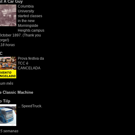
st A Car Guy
Columbia
University
started classes
in the new
Morningside
Heights campus
October 1897. (Thank you
rge!)
 18 horas
C
Prova festiva da
TCC é
CANCELADA
 um mês
e Classic Machine
o Tilp
... SpeedTruck.
 5 semanas