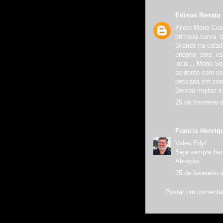
Edison Renato 
Piloto Mario Ce
primeira curva ´
Grande na cidad
engano, pois, es
local... Mario 
acidente com se
pescaria em com
Deixou muitas s
25 de fevereiro 
Francis Henriq
Valeu Edy!
Seja sempre be
Abração
25 de fevereiro 
Postar um comentár