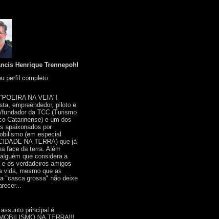
ancis Henrique Trennepohl
u perfil completo
 "POEIRA NA VEIA"!
ista, empreendedor, piloto e
r/fundador da TCC (Turismo
co Catarinense) e um dos
s apaixonados por
bilismo (em especial
IDADE NA TERRA) que já
na face da terra. Além
 alguém que considera a
a e os verdadeiros amigos
a vida, mesmo que as
a "casca grossa" não deixe
recer...
 assunto principal é
OBILISMO NA TERRA!!!