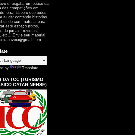
tivo é resgatar um pouco da
ia das competições em
 de terra. Espero que todos
 ajudar contando histórias
ribuindo com material para
tar este espaço (fotos,
s de jornais, revistas,
, etc.). Envie seu material
oeiranaveia@gmail.com
late
ed by
Translate
 DA TCC (TURISMO
SICO CATARINENSE)