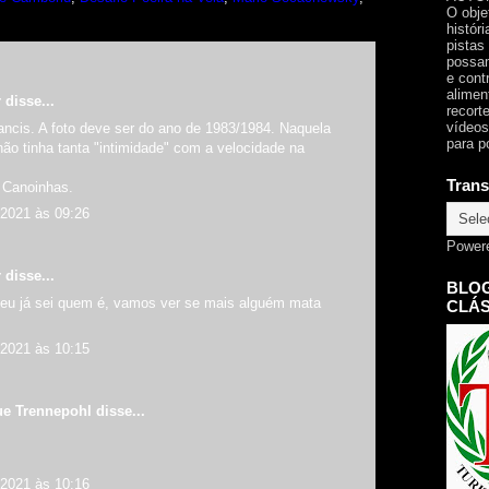
O obje
histór
pistas
possam
e cont
alimen
r
disse...
recorte
vídeos
ncis. A foto deve ser do ano de 1983/1984. Naquela
para p
ão tinha tanta "intimidade" com a velocidade na
Trans
o Canoinhas.
 2021 às 09:26
Power
r
disse...
BLOG
eu já sei quem é, vamos ver se mais alguém mata
CLÁS
 2021 às 10:15
ue Trennepohl
disse...
 2021 às 10:16