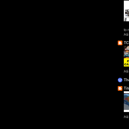
to 
Há 
TC
Há
Th
Tit
Há