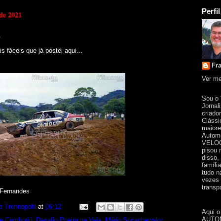
Perfil
 de 2021
fáceis que já postei aqui...
Fr
Ver me
Sou o
Jornal
criado
Clássi
maiore
Automo
VELOC
pisou 
disso,
famíli
tudo n
vezes 
transpa
 Fernandes
e Trennepohl
at
06:12
Aqui o
AUTOM
e Camboriú
,
Desafio Poeira na Veia
,
Mário Socachewsky
,