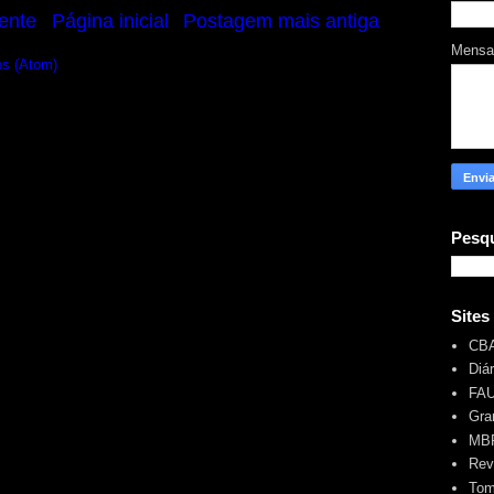
ente
Página inicial
Postagem mais antiga
Mens
os (Atom)
Pesqu
Sites
CB
Diá
FA
Gra
MBR
Rev
Tom