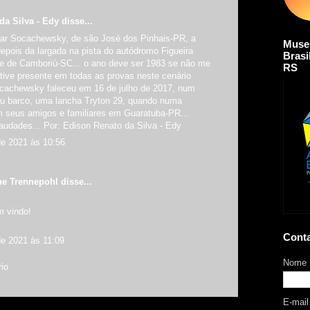
da Silva - Edy
disse...
sar Socachewsky, de são José dos Pinhais-PR, a
Muse
depois da largada na pista do autódromo Figueira
Brasi
e de Camboriú-SC... o ano deve ser 1983 se não me
RS
tive presente em todas as provas neste cenário
Socachewsky faleceu em 16 de julho de 2017, num
u barco, uma lancha Tryton 29, quando numa
 seus amigos e familiares em Guaratuba-PR...
audades... Por: Edison Renato da Silva - Edy
de 2021 às 10:56
ue Trennepohl
disse...
m vindo!
Cont
de 2021 às 11:09
Nome
io
E-mai