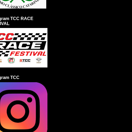
agram TCC RACE
IVAL
agram TCC