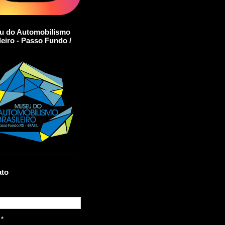
u do Automobilismo
leiro - Passo Fundo /
ato
l
*