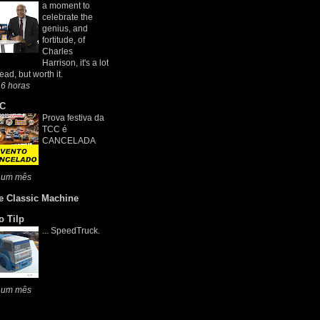
a moment to
celebrate the
genius, and
fortitude, of
Charles
Harrison, it's a lot
read, but worth it.
6 horas
C
Prova festiva da
TCC é
CANCELADA
 um mês
e Classic Machine
o Tilp
... SpeedTruck.
 um mês