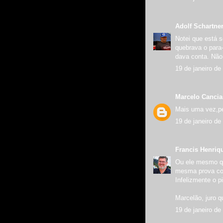
Adolf Schartne
Notei que está s
quebrava o para-
dava conta. Não
19 de janeiro de
Marcelo Canci
Mais uma vez,p
19 de janeiro de
Francis Henriq
Ou ele mesmo qu
mesma prova com
Infelizmente o pi
Marcelão, juro qu
19 de janeiro de