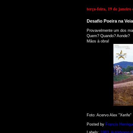
terça-feira, 19 de janeiro
Desafio Poeira na Veia
Provavelmente um dos mais 
Quem? Quando? Aonde?
Mãos
à
obra!
Foto: Acervo Alex "Xerife"
Posted by
Francis Henriqu
Labels:
1983
,
Autódromo d