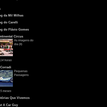
s
og da Mil Milhas
og do Carelli
og do Flávio Gomes
ntinental Circus
As imagens do
dia (II)
 14 horas
 Corradi
Pequenas
Passagens
 5 meses
stórias Que Vivemos
st A Car Guy