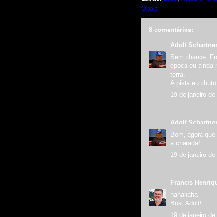
Opala
8 comentários:
Adolf Schartne
Sem chance, Fra
época eu ainda n
terra.
A pista eu chut
19 de janeiro de
Adolf Schartne
Bom, agora que 
a charada!
19 de janeiro de
Francis Henriq
hahahaha
Boa, Adolf!
19 de janeiro de