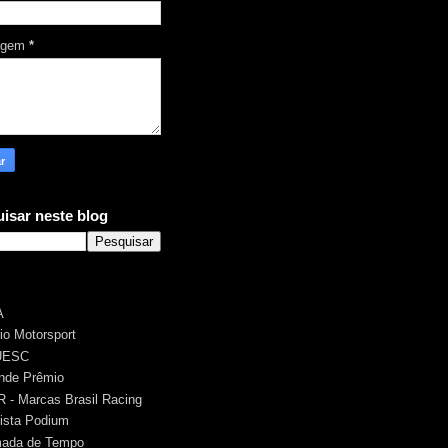
agem
*
isar neste blog
A
rio Motorsport
UESC
nde Prêmio
 - Marcas Brasil Racing
ista Podium
ada de Tempo