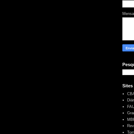
Mens
Pesqu
Sites
CB
Diá
FA
Gra
MBR
Rev
Tom