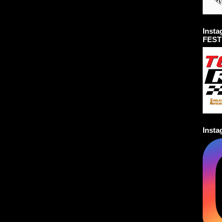
Inst
FEST
Inst