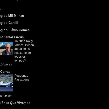
s
og da Mil Milhas
og do Carelli
og do Flávio Gomes
ntinental Circus
Youtube Rally
Video: O video
de rali mais
relaxante de
todos os
tempos?
 14 horas
 Corradi
Pequenas
Passagens
 5 meses
stórias Que Vivemos