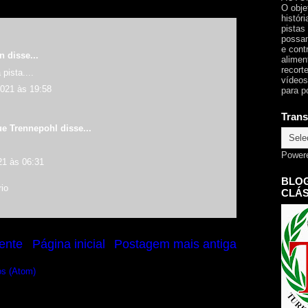
O obje
histór
pistas
possam
e cont
an
disse...
alimen
recorte
pista....
vídeos
2021 às 19:58
para p
Trans
ue Trennepohl
disse...
Power
21 às 06:31
BLOG
io
CLÁS
ente
Página inicial
Postagem mais antiga
os (Atom)