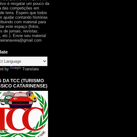
tivo é resgatar um pouco da
ia das competições em
 de terra. Espero que todos
 ajudar contando histórias
ribuindo com material para
tar este espaço (fotos,
s de jornais, revistas,
, etc.). Envie seu material
oeiranaveia@gmail.com
late
ed by
Translate
 DA TCC (TURISMO
SICO CATARINENSE)