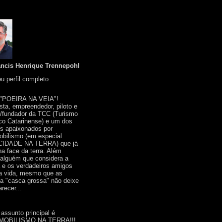
ancis Henrique Trennepohl
u perfil completo
 "POEIRA NA VEIA"!
ista, empreendedor, piloto e
r/fundador da TCC (Turismo
co Catarinense) e um dos
s apaixonados por
bilismo (em especial
IDADE NA TERRA) que já
na face da terra. Além
 alguém que considera a
a e os verdadeiros amigos
a vida, mesmo que as
a "casca grossa" não deixe
recer...
 assunto principal é
OBILISMO NA TERRA!!!