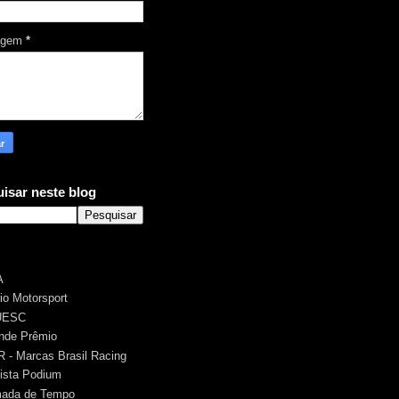
agem
*
isar neste blog
A
rio Motorsport
UESC
nde Prêmio
 - Marcas Brasil Racing
ista Podium
ada de Tempo