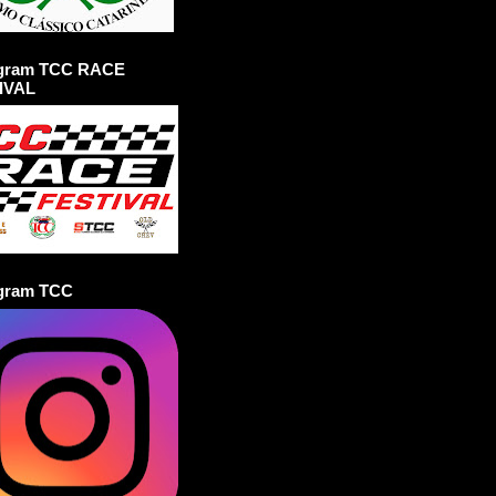
agram TCC RACE
IVAL
agram TCC