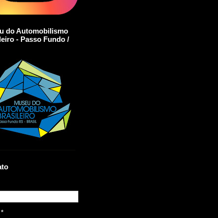
u do Automobilismo
leiro - Passo Fundo /
ato
l
*