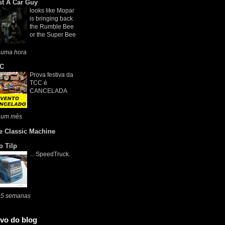
st A Car Guy
looks like Mopar
is bringing back
the Rumble Bee
or the Super Bee
 uma hora
C
Prova festiva da
TCC é
CANCELADA
 um mês
e Classic Machine
o Tilp
... SpeedTruck.
 5 semanas
vo do blog