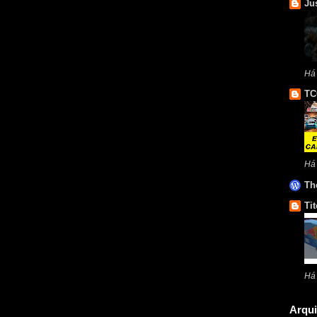
Ju
Há
TC
Há
Th
Tit
Há
Arqui