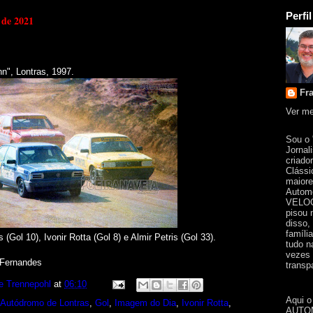
Perfil
 de 2021
", Lontras, 1997.
Fr
Ver me
Sou o
Jornal
criado
Clássi
maiore
Automo
VELOC
pisou 
disso,
famíli
Gol 10), Ivonir Rotta (Gol 8) e Almir Petris (Gol 33).
tudo n
vezes 
 Fernandes
transpa
e Trennepohl
at
06:10
Aqui o
Autódromo de Lontras
,
Gol
,
Imagem do Dia
,
Ivonir Rotta
,
AUTOM