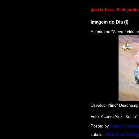
quarta-feira, 30 de junho
Imagem do Dia (I)
Autódromo "Alceu Feldmann
Osvaldo "Nino" Deschamps (
Foto: Acervo Alex "Xerife"
Posted by
Francis Henriqu
Labels:
1997
,
Almir Petris
,