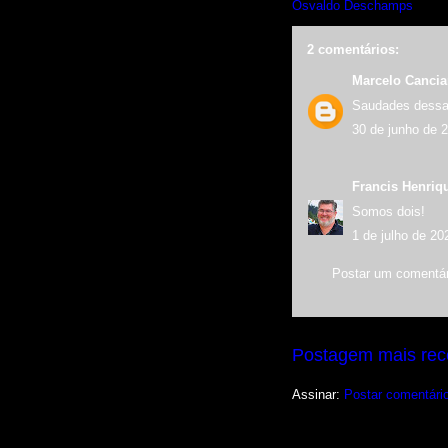
Osvaldo Deschamps
2 comentários:
Marcelo Canci
Saudades dessa 
30 de junho de 
Francis Henriq
Somos dois!
1 de julho de 20
Postar um comentár
Postagem mais rec
Assinar:
Postar comentári