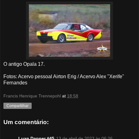
O antigo Opala 17.
Fotos: Acervo pessoal Airton Erig / Acervo Alex "Xerife"
Fernandes
Francis Henrique Trennepohl
at
18:58
Compartilhar
Um comentário:
Luan Dapper #45
13 de abril de 2023 às 06:26