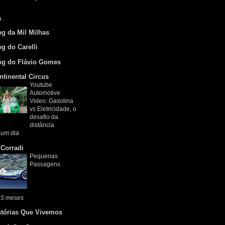
s
og da Mil Milhas
og do Carelli
og do Flávio Gomes
ntinental Circus
Youtube
Automotive
Video: Gasolina
vs Eletricidade, o
desafio da
distância
 um dia
 Corradi
Pequenas
Passagens
 5 meses
stórias Que Vivemos