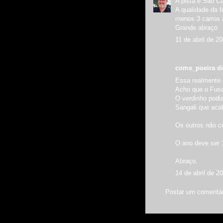
A pista é São Ca
A qualidade da f
menos 3 carros a
Grande abraço
11 de abril de 2
come_poeira di
Essa realmente é 
Acho que o Fusc
O verdinho podia
Sangali que aca
Os outros não co
O ano deve ser 
Abraço.
14 de abril de 2
Postar um comentár