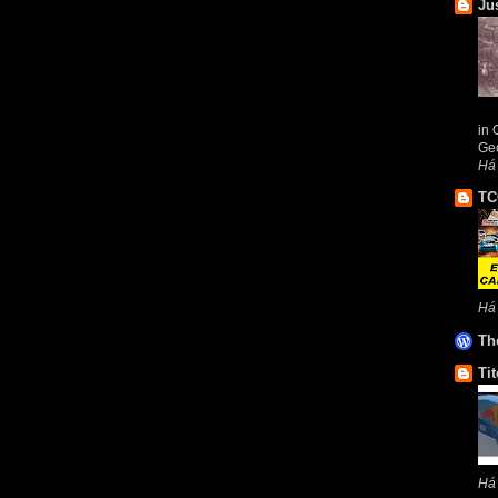
Ju
in 
Geo
Há 
TC
Há
Th
Tit
Há