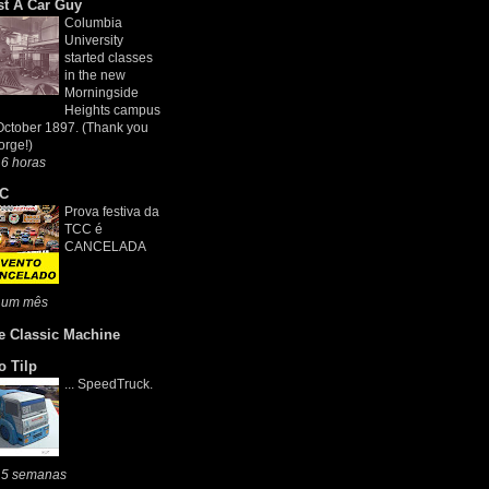
st A Car Guy
Columbia
University
started classes
in the new
Morningside
Heights campus
October 1897. (Thank you
rge!)
6 horas
C
Prova festiva da
TCC é
CANCELADA
 um mês
e Classic Machine
o Tilp
... SpeedTruck.
 5 semanas