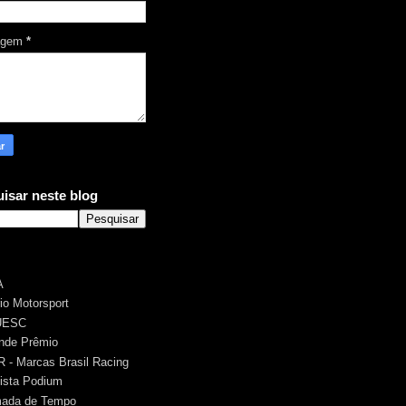
agem
*
isar neste blog
A
rio Motorsport
UESC
nde Prêmio
 - Marcas Brasil Racing
ista Podium
ada de Tempo