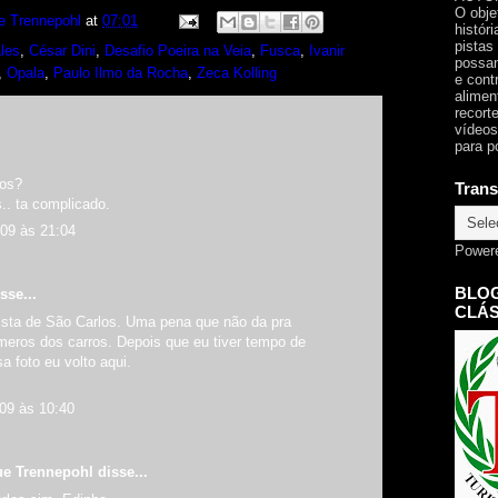
O obje
e Trennepohl
at
07:01
histór
pistas
les
,
César Dini
,
Desafio Poeira na Veia
,
Fusca
,
Ivanir
possam
,
Opala
,
Paulo Ilmo da Rocha
,
Zeca Kolling
e cont
alimen
recorte
vídeos
para p
los?
Trans
s.. ta complicado.
009 às 21:04
Power
BLOG
sse...
CLÁS
ista de São Carlos. Uma pena que não da pra
úmeros dos carros. Depois que eu tiver tempo de
a foto eu volto aqui.
009 às 10:40
ue Trennepohl
disse...