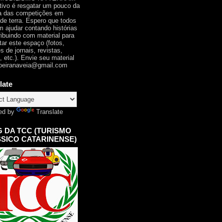
tivo é resgatar um pouco da
ia das competições em
 de terra. Espero que todos
 ajudar contando histórias
ribuindo com material para
tar este espaço (fotos,
s de jornais, revistas,
, etc.). Envie seu material
oeiranaveia@gmail.com
late
ed by
Translate
 DA TCC (TURISMO
SICO CATARINENSE)