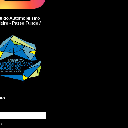
u do Automobilismo
leiro - Passo Fundo /
ato
l
*