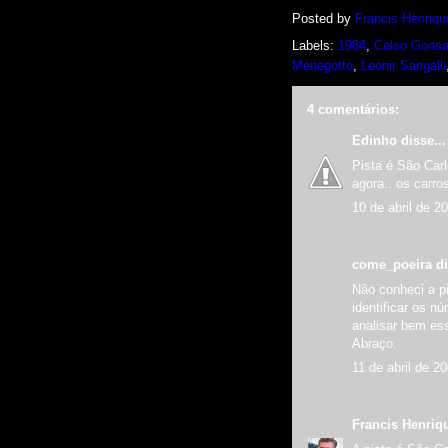
Posted by
Francis Henriqu
Labels:
1984
,
Celso Gonsa
Menegotto
,
Leonir Sangalli
4 comentários:
Edinho
disse...
Pista é São Car
agora.. os carro
10 de abril de 2
come_poeira di
Não conheci a p
identificar os n
analisar bem ess
Abraço.
11 de abril de 2
Francis Henriq