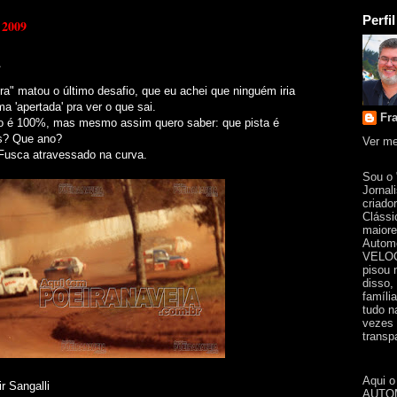
Perfil
e 2009
a" matou o último desafio, que eu achei que ninguém iria
a 'apertada' pra ver o que sai.
Fr
o é 100%, mas mesmo assim quero saber: que pista é
s? Que ano?
Ver me
Fusca atravessado na curva.
Sou o
Jornal
criado
Clássi
maiore
Automo
VELOC
pisou 
disso,
famíli
tudo n
vezes 
transpa
Aqui o
r Sangalli
AUTOM