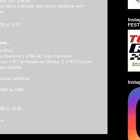
rlos sim, Edinho.
oto deixa a desejar, mas dá pra identificar pelo
li.
Inst
FEST
009 às 14:07
sse...
difícil.
a Branco é o Nº866 do Celso Gonsales.
 ser o Nº1 do Renato de Oliveira. E o Nº23 Leomir
bou rodando.
nsigo identificar.
Inst
1986 ou 1985.
009 às 13:05
io