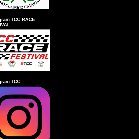
agram TCC RACE
IVAL
agram TCC