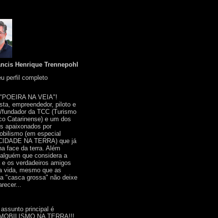
ancis Henrique Trennepohl
u perfil completo
 "POEIRA NA VEIA"!
ista, empreendedor, piloto e
r/fundador da TCC (Turismo
co Catarinense) e um dos
s apaixonados por
bilismo (em especial
IDADE NA TERRA) que já
na face da terra. Além
 alguém que considera a
a e os verdadeiros amigos
a vida, mesmo que as
a "casca grossa" não deixe
recer...
 assunto principal é
OBILISMO NA TERRA!!!