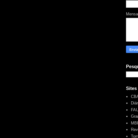
Mens
Pesqu
Sites
CB
Diá
FA
Gra
MBR
Rev
Tom