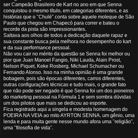
ser Campeão Brasileiro de Kart no ano em que Senna
conquistou o mesmo título, em categorias diferentes, e as
histórias que o "Chulé" conta sobre aquele moleque de São
Paulo que chegou em Chapecó para correr e bateu o
recorde da pista são impressionantes.
Saltava aos olhos de todos a dedicação daquele rapaz e
sua constante busca pela melhora no desempenho do kart
e da sua performance pessoal.
Não vou cair no mérito da questão se Senna foi melhor ou
pior que Juan Manoel Fangio, Niki Lauda, Alain Prost,
Nelson Piquet, Keke Rosberg, Michael Schumacher ou
Fernando Alonso. Isso na minha opinião é uma grande
bobagem, pois são épocas diferentes, carros diferentes,
outras configurações técnicas e tudo mais, o grande fato
que não pode ser negado é que Senna foi um dos pioneiros
do marketing pessoal na Fórmula 1 e sem sombra dúvidas
um dos pilotos que mais se dedicou ao esporte.
Fica registrado aqui a singela e modesta homenagem do
POEIRA NA VEIA ao mito AYRTON SENNA, um gênio, uma
lenda e para muita gente nesse mundo afora uma "religião",
uma "filosofia de vida".