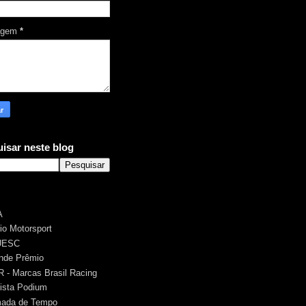
agem
*
isar neste blog
A
rio Motorsport
UESC
nde Prêmio
 - Marcas Brasil Racing
ista Podium
ada de Tempo