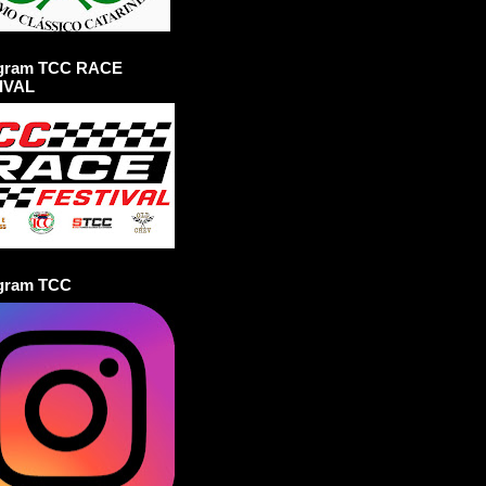
agram TCC RACE
IVAL
agram TCC