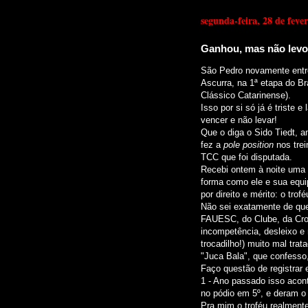
segunda-feira, 28 de feve
Ganhou, mas não levou
São Pedro novamente entr
Ascurra, na 1ª etapa do B
Clássico Catarinense).
Isso por si só já é triste 
vencer e não levar!
Que o diga o Sido Tiedt, 
fez a
pole position
nos trei
TCC que foi disputada.
Recebi ontem à noite uma 
forma como ele e sua equip
por direito e mérito: o tro
Não sei exatamente de que
FAUESC, do Clube, da Cron
incompetência, desleixo e 
trocadilho!) muito mal tra
"Juca Bala", que confesso,
Faço questão de registrar 
1 - Ano passado isso aco
no pódio em 5º, e deram o 
Pra mim o troféu realment