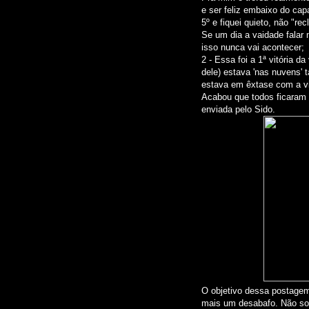
e ser feliz embaixo do cap
5º e fiquei quieto, não "re
Se um dia a vaidade falar 
isso nunca vai acontecer;
2 - Essa foi a 1ª vitória d
dele) estava 'nas nuvens' t
estava em êxtase com a vit
Acabou que todos ficaram
enviada pelo Sido.
O objetivo dessa postagem 
mais um desabafo. Não sou