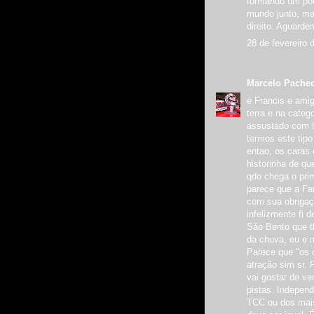
formando um pód
mundo junto, ma
direito. Aguarde
28 de fevereiro 
Marcelo Pache
é Francis e ami
terra e na categ
assustado com t
termos este tip
entao, os caras
historinha de qu
qdo chega o prim
parece que a Fa
com sua obrigaç
infelizmente fi 
São Bento que t
da chuva, eu e n
Parece que "os 
atração sim sr. 
vai gostar de ve
pistas. Indepen
TCC ou dos mai