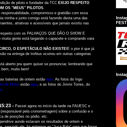
dição de piloto e fundador da TCC
EXIJO RESPEITO
OM OS "MEUS" PILOTOS
.
 responsabilidade, compromisso e gratidão com essa
Inst
ia minha e junto comigo está fazendo desta uma das
FEST
traentes, atrativas e acessíveis que jamais existiu nas
a de respeito com os PALHAÇOS QUE DÃO O SHOW E
ita gente está largando o capacete e comprando vara
CIRCO, O ESPETÁCULO NÃO EXISTE!
E o pior é que já
são na entrega de troféus ocorreu em outras categorias
á aberto pra quem quiser se pronunciar, lembrando que
m bem, muito bem!
Inst
das baterias de ontem estão
aqui
. As fotos do Ingo
ho de Motor
estão
aqui
, e as fotos do Jimmi Torres, do
ui
.
5:23 -
Passei agora no início da tarde na FAUESC e
 (responsável pela cronometragem) sobre a confusão e o
ca de posições no pódio, etc.
 pendrive aonde estavam os resultados de ontem e
, segundo ele, foi entregue ao "Juca Bala" para que fosse