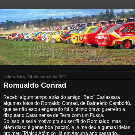
quinta-feira, 24 de março de 2011
Romualdo Conrad
Recebi algum tempo atrás do amigo "Beto" Carlassara
algumas fotos do Romaldo Conrad, de Balneário Camboriú,
que se não estou enganado foi o último bravo guerreiro a
disputar o Catarinense de Terra com um Fusca.
Só isso já seria motivo pra eu ser fã do Romualdo, mas
além disso é gente boa 'pacas', e já me deu algumas ideias
pro meu "Pinico Atômico" lá em Ascurra ano passado.