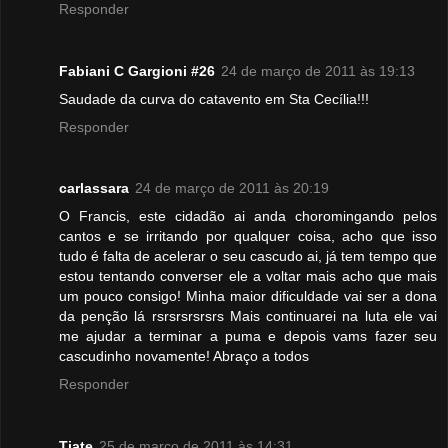
Responder
Fabiani C Gargioni #26
24 de março de 2011 às 19:13
Saudade da curva do catavento em Sta Cecília!!!
Responder
carlassara
24 de março de 2011 às 20:19
O Francis, este cidadão ai anda choromingando pelos
cantos e se irritando por qualquer coisa, acho que isso
tudo é falta de acelerar o seu cascudo ai, já tem tempo que
estou tentando converser ele a voltar mais acho que mais
um pouco consigo! Minha maior dificuldade vai ser a dona
da penção lá rsrsrsrsrsrs Mais continuarei na luta ele vai
me ajudar a terminar a puma e depois vams fazer seu
cascudinho novamente! Abraço a todos
Responder
Tiate
25 de março de 2011 às 14:31