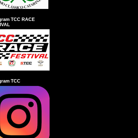
agram TCC RACE
IVAL
agram TCC