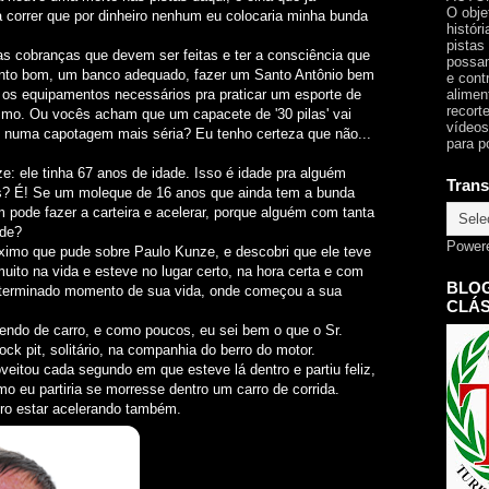
O obje
a correr que por dinheiro nenhum eu colocaria minha bunda
histór
pistas
as cobranças que devem ser feitas e ter a consciência que
possam
into bom, um banco adequado, fazer um Santo Antônio bem
e cont
alimen
s os equipamentos necessários pra praticar um esporte de
recorte
smo. Ou vocês acham que um capacete de '30 pilas' vai
vídeos
 numa capotagem mais séria? Eu tenho certeza que não...
para p
e: ele tinha 67 anos de idade. Isso é idade pra alguém
Trans
das? É! Se um moleque de 16 anos que ainda tem a bunda
 pode fazer a carteira e acelerar, porque alguém com tanta
ode?
Power
ximo que pude sobre Paulo Kunze, e descobri que ele teve
muito na vida e esteve no lugar certo, na hora certa e com
BLOG
terminado momento de sua vida, onde começou a sua
CLÁS
rendo de carro, e como poucos, eu sei bem o que o Sr.
ock pit, solitário, na companhia do berro do motor.
veitou cada segundo em que esteve lá dentro e partiu feliz,
mo eu partiria se morresse dentro um carro de corrida.
ro estar acelerando também.