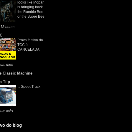
looks like Mopar
is bringing back
the Rumble Bee
or the Super Bee
 18 horas
C
Prova festiva da
TCC é
CANCELADA
 um mês
e Classic Machine
o Tilp
... SpeedTruck.
 um mês
vo do blog