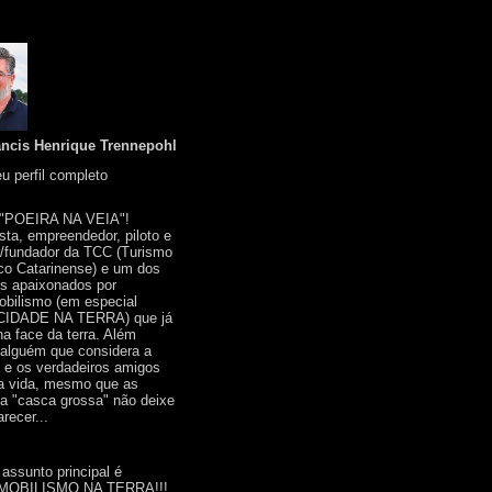
ancis Henrique Trennepohl
u perfil completo
 "POEIRA NA VEIA"!
ista, empreendedor, piloto e
r/fundador da TCC (Turismo
co Catarinense) e um dos
s apaixonados por
bilismo (em especial
IDADE NA TERRA) que já
na face da terra. Além
 alguém que considera a
a e os verdadeiros amigos
a vida, mesmo que as
a "casca grossa" não deixe
recer...
 assunto principal é
OBILISMO NA TERRA!!!