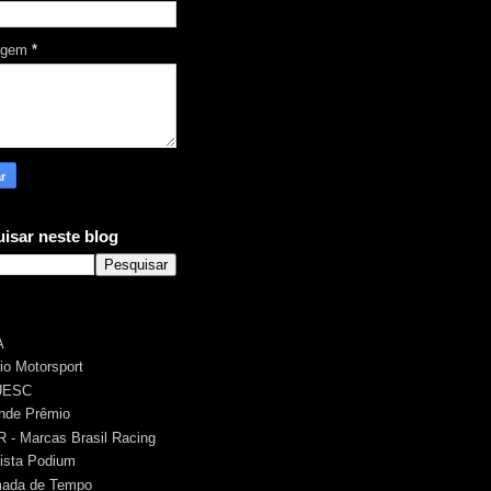
agem
*
isar neste blog
A
rio Motorsport
UESC
nde Prêmio
 - Marcas Brasil Racing
ista Podium
ada de Tempo