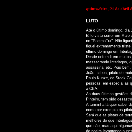
quinta-feira, 21 de abril 
LUTO
Até o último domingo, dia 
tê-lo visto correr em Maio
no "PoeirasTur". Não ligue
fiquei extremamente trist
último domingo em Interla
Desde ontem li em muitos l
massacrando Interlagos, q
assassina, etc. Pois bem, 
João Lisboa, piloto de mo
Paulo Kunze, da Stock Car 
pessoas, em especial as q
a CBA.
As duas últimas gestões 
Pinteiro, tem sido desastro
A turminha lá quer saber de
como por exemplo os pilot
Será que as pistas de terr
melhores do que Interlago
que não, mas aqui algumas
de poeira levantando nunc