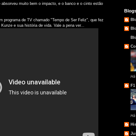
 absorveu muito bem o impacto, e o banco e o cinto estão
Blog
Bl
um programa de TV chamado "Tempo de Ser Feliz", que fez
Kunze e sua história de vida. Vale a pena ver...
Bl
Bl
Co
Há 
F1
Há
Hi
Ju