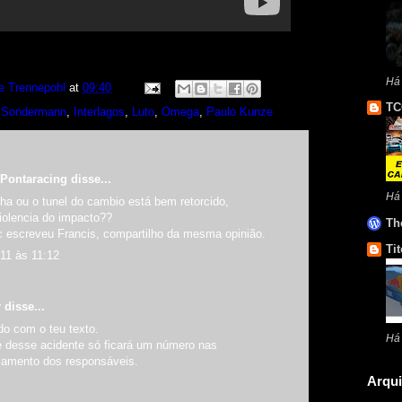
Há
e Trennepohl
at
09:40
TC
 Sondermann
,
Interlagos
,
Luto
,
Omega
,
Paulo Kunze
Pontaracing
disse...
Há
ha ou o tunel do cambio está bem retorcido,
iolencia do impacto??
Th
c escreveu Francis, compartilho da mesma opinião.
Tit
011 às 11:12
r
disse...
o com o teu texto.
Há
 desse acidente só ficará um número nas
 lamento dos responsáveis.
Arqui