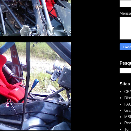
Mens
Pesqu
Sites
CB
Diá
FA
Gra
MBR
Rev
Tom