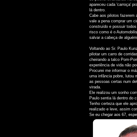
apareceu cada 'carroça' pr
lá dentro.
Cabe aos pilotos fazerem 
vale a pena comprar um c
construído e possuir todo
risco como é o Automobili
salvar a cabeça de alguém
Voltando ao Sr. Paulo Kunz
pilotar um carro de corri
cheirando a talco Pom-Pom
experiência de vida não p
Procurei me informar o má
uma infância pobre, lutou 
as pessoas certas num de
virada.
Ele realizou um sonho cor
Paulo sentia lá dentro do c
Tenho certeza que ele apro
realizado e leve, assim co
Se eu chegar aos 67, espe