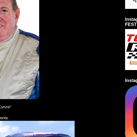
Inst
FEST
Inst
Kunze!
ente.