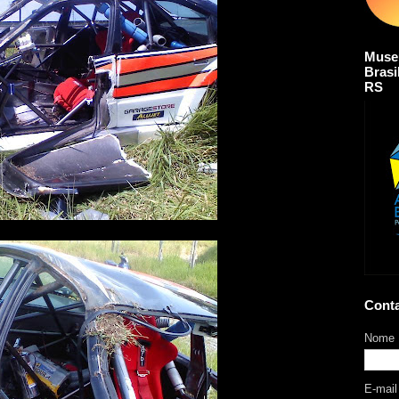
Muse
Brasi
RS
Cont
Nome
E-mai