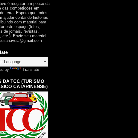
tivo é resgatar um pouco da
ia das competições em
 de terra. Espero que todos
 ajudar contando histórias
ribuindo com material para
tar este espaço (fotos,
s de jornais, revistas,
, etc.). Envie seu material
oeiranaveia@gmail.com
late
ed by
Translate
 DA TCC (TURISMO
SICO CATARINENSE)