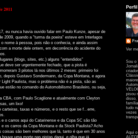
Perfil
de 2011
17, eu nunca havia ouvido falar em Paulo Kunze, apesar de
 de 2009, quando a "turma da poeira" esteve em Interlagos
Fr
i o nome à pessoa, pois não o conhecia, e ainda assim
e com a morte dele ontem, em decorrência do acidente do
Ver me
gos.
ugares (blogs, sites, etc.) alguns "entendidos"
Sou o
ue deve ser urgentemente fechado, que a pista é
Jornal
morreram 3 pilotos lá nos últimos 2 meses: primeiro foi
criado
Clássi
to, depois Gustavo Sondermann, da Copa Montana, e agora
maiore
Light Paulista, mas o problema não é a pista, são as
Automo
ue estão no comando do Automobilismo Brasileiro, ou seja,
VELOC
pisou 
da CBA, com Paulo Scaglione e atualmente com Cleyton
disso,
famíli
sas, um lixo!
tudo n
 carteiras, taxas e números, e o resto que se f...erre,
vezes 
os.
transpa
a e o carros aqui do Catarinense e da Copa SC são tão
s e os carros da Copa Montana e da Stock Paulista? Acho
 coisas são bem melhores que lá, tanto é que em 30 anos
Aqui o
AUTOM
a houve uma morte nas pistas daqui, e olha que já