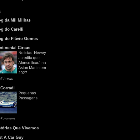
s
og da Mil Milhas
og do Carelli
og do Flávio Gomes
ntinental Circus
Noticias: Newey
acredita que
Alonso ficará na
Aston Martin em
2027
6 horas
 Corradi
Pequenas
Passagens
 5 meses
stórias Que Vivemos
st A Car Guy