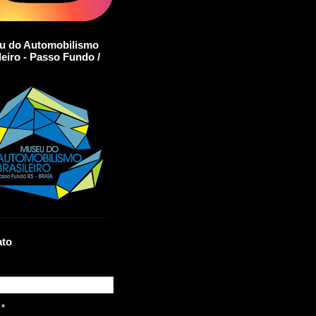
u do Automobilismo
leiro - Passo Fundo /
ato
l
*