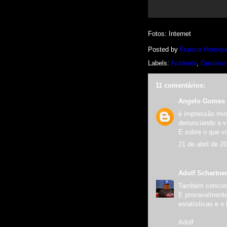
Fotos: Internet
Posted by
Francis Henriqu
Labels:
Acidente
,
Gustavo
11 comentários:
Angelo Gomes 
é impressão min
denunciando a v
E sobre o que v
21 de abril de 2
Adolf Schartne
Também concord
E provavelmente
estatísticas e o
Adolf