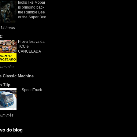
looks like Mopar
is bringing back
the Rumble Bee
or the Super Bee
 14 horas
C
Prova festiva da
TCC é
CANCELADA
 um mês
e Classic Machine
o Tilp
... SpeedTruck.
 um mês
vo do blog