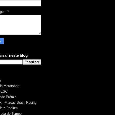
agem
*
isar neste blog
A
rio Motorsport
UESC
nde Prêmio
 - Marcas Brasil Racing
ista Podium
ada de Tempo