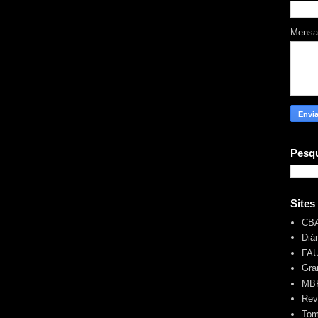
Mens
Pesqu
Sites
CB
Diá
FA
Gra
MBR
Rev
Tom