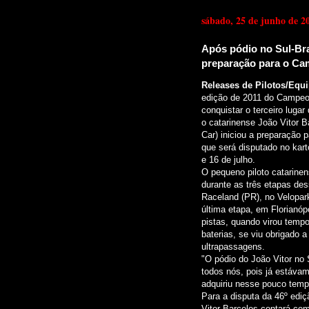
sábado, 25 de junho de 2
Após pódio no Sul-Bras
preparação para o Ca
Releases de Pilotos/Equ
edição de 2011 do Campeona
conquistar o terceiro luga
o catarinense João Vitor B
Car) iniciou a preparação 
que será disputado no kart
e 16 de julho.
O pequeno piloto catarine
durante as três etapas des
Raceland (PR), no Velopar
última etapa, em Florianóp
pistas, quando virou tempo
baterias, se viu obrigado 
ultrapassagens.
"O pódio do João Vitor no 
todos nós, pois já estávam
adquiriu nesse pouco tempo
Para a disputa da 46º edi
Vitor Barcelos contará com