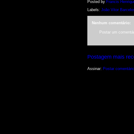
Posted by
Francis Henriqu
Labels:
João Vitor Barcelo
Nenhum comentário:
Postar um comentár
Postagem mais rec
Assinar:
Postar comentári