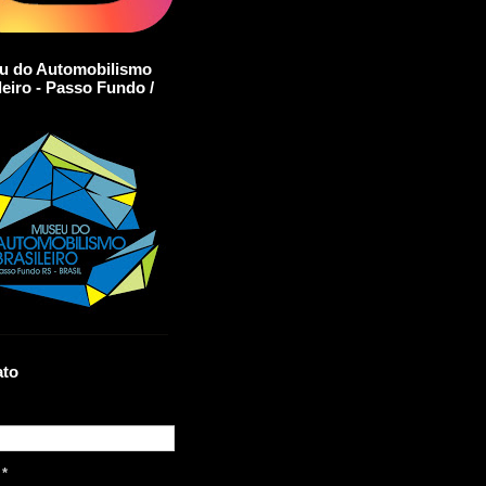
u do Automobilismo
leiro - Passo Fundo /
ato
l
*