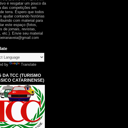
tivo é resgatar um pouco da
ia das competições em
 de terra. Espero que todos
 ajudar contando histórias
ribuindo com material para
tar este espaço (fotos,
s de jornais, revistas,
, etc.). Envie seu material
oeiranaveia@gmail.com
late
ed by
Translate
 DA TCC (TURISMO
SICO CATARINENSE)