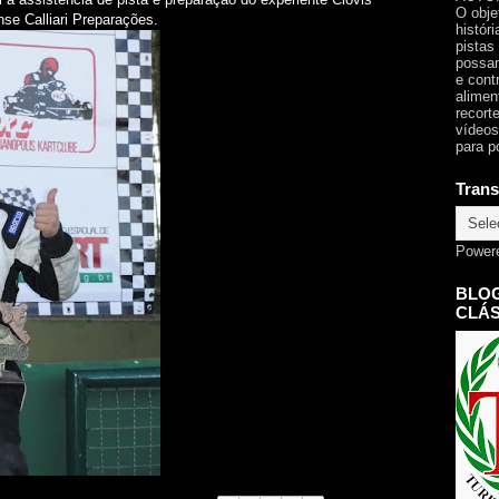
O obje
ense Calliari Preparações.
histór
pistas
possam
e cont
alimen
recorte
vídeos
para p
Trans
Power
BLOG
CLÁS