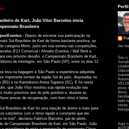
Perfil
011
ileiro de Kart, João Vitor Barcelos inicia
mpeonato Brasileiro
ipes/Eventos
- Depois de encerrar sua participação na
Fr
to Sul-Brasileiro de Kart de forma bastante positiva, ao
Ver me
r da categoria Mirim, justo em sua estreia nas competições,
arcelos (F2J Comercial / Afinatto Eventos / Waf Rent a
para seu próximo desafio, o Campeonato Brasileiro de Kart,
Sou o
ódromo de Interlagos, em São Paulo (SP), entre os dias 12
Jornal
criado
Clássi
nse leva na bagagem à São Paulo a experiência adquirida
maiore
se importante torneio da região Sul do país, disputadas no
Automo
k (RS) e no Kartódromo Arena Sapiens (SC). E foi nesta
VELOC
olis, que João Vitor mostrou sua rápida evolução nas
pisou 
disso,
s muito próximos aos do pole position e, durante as
famíli
a fazer provas de recuperação, com bom ritmo e belas
tudo n
vezes 
Sul-Brasileiro de Kart foi uma injeção de ânimo a mais para
transpa
os satisfeitos com o ritmo rápido e constante que ele
 no kart", declarou Fabrício Barcelos, pai do piloto.
Aqui o
ção do Campeonato Brasileiro de Kart, em São Paulo, João
AUTOM
 a assistência de pista e preparação do experiente Clóvis