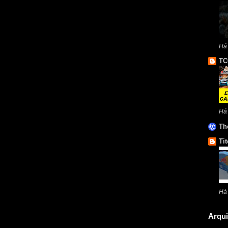
Há
TC
Há
Th
Tit
Há
Arqui