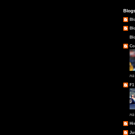
Blog
Bl
Bl
Bl
Co
Há 
F1
Há
Hi
Ju