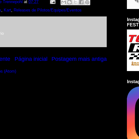
e Trennepohl
at
07:27
s
,
Kart
,
Releases de Pilotos/Equipes/Eventos
Inst
FEST
io
ente
Página inicial
Postagem mais antiga
os (Atom)
Inst