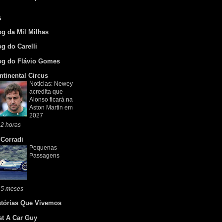
s
og da Mil Milhas
og do Carelli
og do Flávio Gomes
ntinental Circus
Noticias: Newey
acredita que
Alonso ficará na
Aston Martin em
2027
2 horas
 Corradi
Pequenas
Passagens
 5 meses
stórias Que Vivemos
st A Car Guy