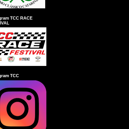
agram TCC RACE
IVAL
agram TCC