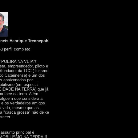
ancis Henrique Trennepohl
u perfil completo
 "POEIRA NA VEIA"!
ista, empreendedor, piloto e
r/fundador da TCC (Turismo
co Catarinense) e um dos
s apaixonados por
bilismo (em especial
IDADE NA TERRA) que já
na face da terra. Além
 alguém que considera a
a e os verdadeiros amigos
a vida, mesmo que as
a "casca grossa" não deixe
recer...
 assunto principal é
OBILISMO NA TERRA!!!