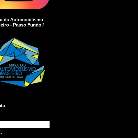
u do Automobilismo
leiro - Passo Fundo /
ato
l
*