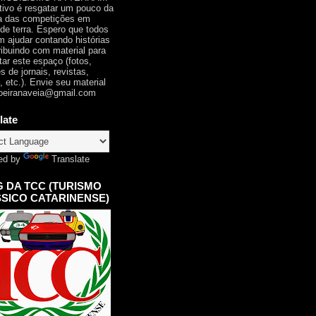
tivo é resgatar um pouco da
ia das competições em
 de terra. Espero que todos
 ajudar contando histórias
ribuindo com material para
tar este espaço (fotos,
s de jornais, revistas,
, etc.). Envie seu material
oeiranaveia@gmail.com
late
ed by
Translate
 DA TCC (TURISMO
SICO CATARINENSE)