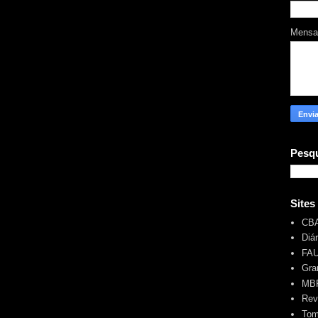
Mens
Pesqu
Sites
CB
Diá
FA
Gra
MBR
Rev
Tom