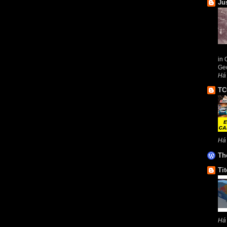
Ju
in 
Geo
Há
TC
Há
Th
Tit
Há