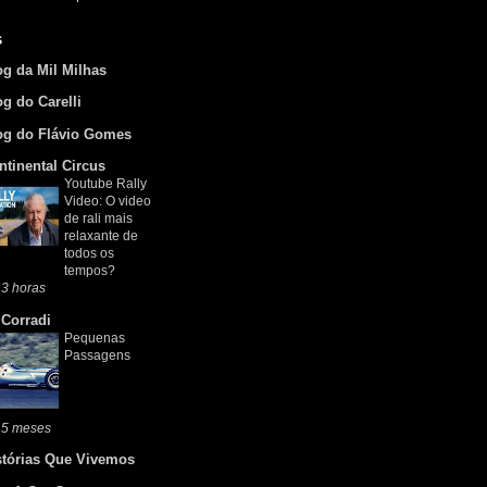
s
og da Mil Milhas
og do Carelli
og do Flávio Gomes
ntinental Circus
Youtube Rally
Video: O video
de rali mais
relaxante de
todos os
tempos?
3 horas
 Corradi
Pequenas
Passagens
 5 meses
stórias Que Vivemos