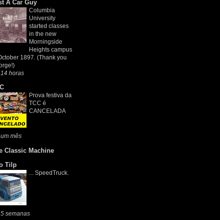
st A Car Guy
Columbia
University
started classes
in the new
Morningside
Heights campus
October 1897. (Thank you
rge!)
 14 horas
C
Prova festiva da
TCC é
CANCELADA
 um mês
e Classic Machine
o Tilp
... SpeedTruck.
 5 semanas