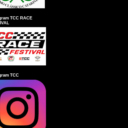
agram TCC RACE
IVAL
agram TCC