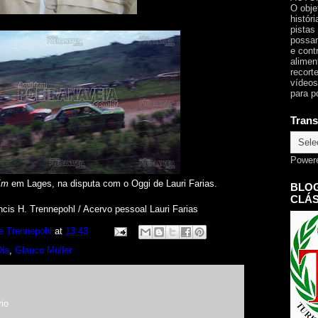
O obje
histór
pistas
possam
e cont
alimen
recorte
vídeos
para p
Trans
Power
Em
em Lages, na disputa com o Oggi de Lauri Farias.
BLOG
CLÁS
cis H. Trennepohl / Acervo pessoal Lauri Farias
e Trennepohl
at
13:43
Dia
,
Glauco Müller
io