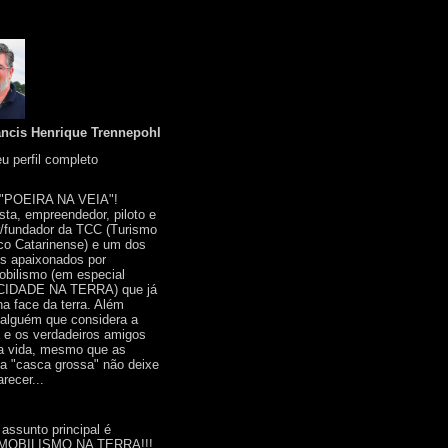
ancis Henrique Trennepohl
u perfil completo
 "POEIRA NA VEIA"!
ista, empreendedor, piloto e
r/fundador da TCC (Turismo
co Catarinense) e um dos
s apaixonados por
bilismo (em especial
IDADE NA TERRA) que já
na face da terra. Além
 alguém que considera a
a e os verdadeiros amigos
a vida, mesmo que as
a "casca grossa" não deixe
recer...
 assunto principal é
OBILISMO NA TERRA!!!