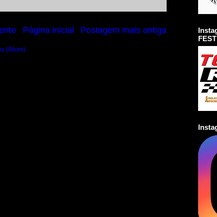
ente
Página inicial
Postagem mais antiga
Inst
FEST
os (Atom)
Inst