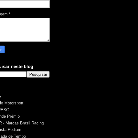
agem
*
isar neste blog
A
rio Motorsport
UESC
nde Prêmio
 - Marcas Brasil Racing
ista Podium
ada de Tempo