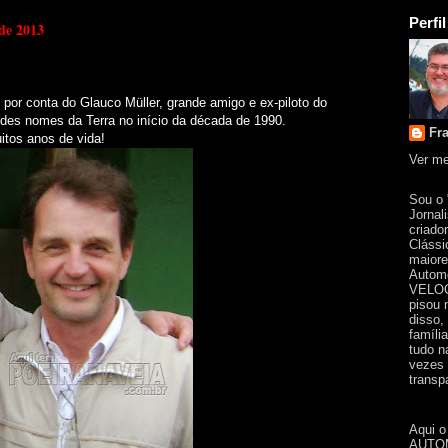
Perfil
 de 2013
por conta do Glauco Müller, grande amigo e ex-piloto do
des nomes da Terra no início da década de 1990.
Fr
itos anos de vida!
Ver me
Sou o
Jornal
criado
Clássi
maiore
Automo
VELOC
pisou 
disso,
famíli
tudo n
vezes 
transpa
Aqui o
AUTOM