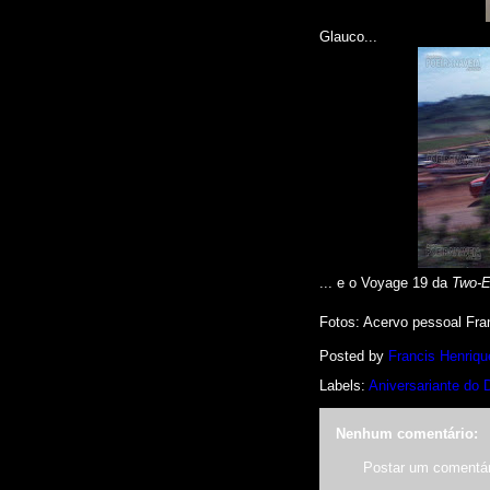
Glauco...
... e o Voyage 19 da
Two-
Fotos: Acervo pessoal Fran
Posted by
Francis Henriqu
Labels:
Aniversariante do 
Nenhum comentário:
Postar um comentár