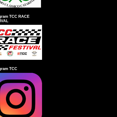
agram TCC RACE
IVAL
agram TCC