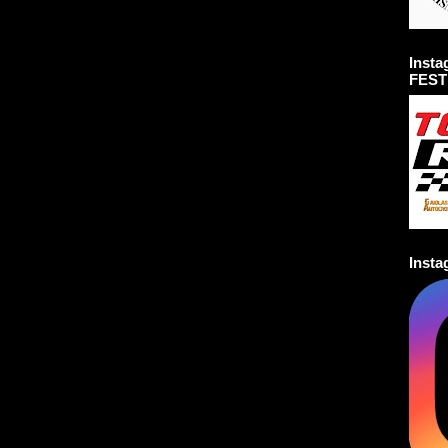
Inst
FEST
Inst