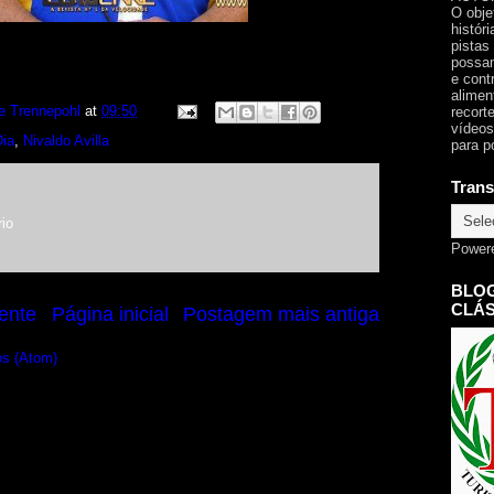
O obje
histór
pistas
possam
e cont
alimen
e Trennepohl
at
09:50
recorte
vídeos
Dia
,
Nivaldo Avilla
para p
Trans
io
Power
BLOG
CLÁS
ente
Página inicial
Postagem mais antiga
os (Atom)