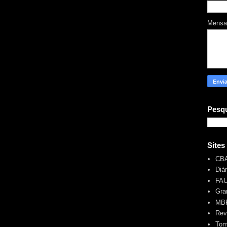
Mens
Pesqu
Sites
CB
Diá
FA
Gra
MBR
Rev
Tom