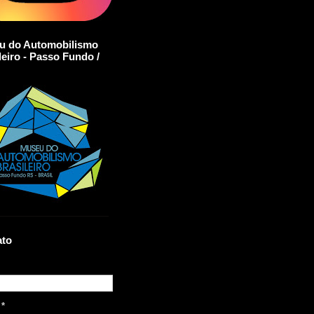
u do Automobilismo
leiro - Passo Fundo /
ato
l
*