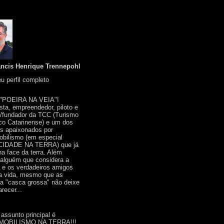
ancis Henrique Trennepohl
u perfil completo
 "POEIRA NA VEIA"!
ista, empreendedor, piloto e
r/fundador da TCC (Turismo
co Catarinense) e um dos
s apaixonados por
bilismo (em especial
IDADE NA TERRA) que já
na face da terra. Além
 alguém que considera a
a e os verdadeiros amigos
a vida, mesmo que as
a "casca grossa" não deixe
recer...
 assunto principal é
OBILISMO NA TERRA!!!