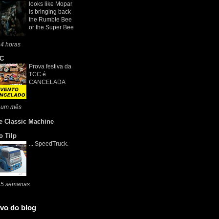
looks like Mopar
is bringing back
the Rumble Bee
or the Super Bee
4 horas
C
Prova festiva da
TCC é
CANCELADA
 um mês
e Classic Machine
o Tilp
... SpeedTruck.
 5 semanas
vo do blog