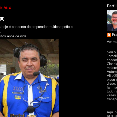
Perfil
de 2014
II)
a hoje é por conta do preparador multicampeão e
.
Fr
itos anos de vida!
Ver me
Sou o
Jornal
criado
Clássi
maiore
Automo
VELOC
pisou 
disso,
famíli
tudo n
vezes 
transpa
Aqui o
AUTOM