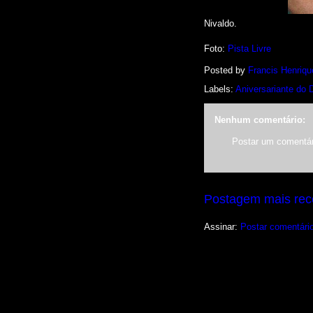
Nivaldo.
Foto:
Pista Livre
Posted by
Francis Henriqu
Labels:
Aniversariante do 
Nenhum comentário:
Postar um comentár
Postagem mais rec
Assinar:
Postar comentári