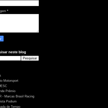
agem
*
isar neste blog
A
rio Motorsport
UESC
nde Prêmio
 - Marcas Brasil Racing
ista Podium
ada de Tempo