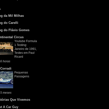
s
og da Mil Milhas
og do Carelli
og do Flávio Gomes
ntinental Circus
Youtube Formula
1 Testing:
Janeiro de 1991,
Testes em Paul
Ricard
6 horas
 Corradi
Pequenas
Passagens
 5 meses
stórias Que Vivemos
st A Car Guy