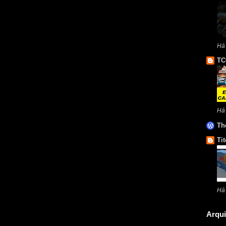
Há 
TC
Há
Th
Tit
Há
Arqui