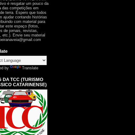
tivo é resgatar um pouco da
ia das competições em
 de terra. Espero que todos
 ajudar contando histórias
ribuindo com material para
tar este espaço (fotos,
s de jornais, revistas,
, etc.). Envie seu material
oeiranaveia@gmail.com
late
ed by
Translate
 DA TCC (TURISMO
SICO CATARINENSE)