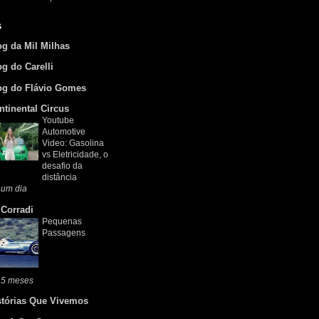
s
og da Mil Milhas
og do Carelli
og do Flávio Gomes
ntinental Circus
Youtube
Automotive
Video: Gasolina
vs Eletricidade, o
desafio da
distância
 um dia
 Corradi
Pequenas
Passagens
 5 meses
stórias Que Vivemos