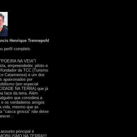
ancis Henrique Trennepohl
u perfil completo
 "POEIRA NA VEIA"!
ista, empreendedor, piloto e
r/fundador da TCC (Turismo
co Catarinense) e um dos
s apaixonados por
bilismo (em especial
IDADE NA TERRA) que já
na face da terra. Além
 alguém que considera a
a e os verdadeiros amigos
a vida, mesmo que as
a "casca grossa" não deixe
recer...
 assunto principal é
OBILISMO NA TERRA!!!