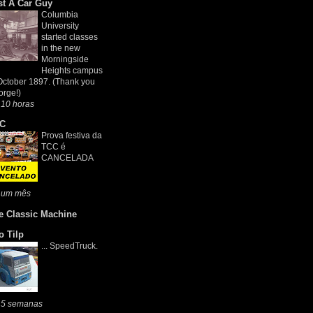
st A Car Guy
Columbia
University
started classes
in the new
Morningside
Heights campus
October 1897. (Thank you
rge!)
 10 horas
C
Prova festiva da
TCC é
CANCELADA
 um mês
e Classic Machine
o Tilp
... SpeedTruck.
 5 semanas