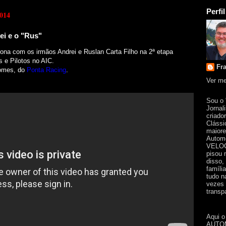
Perfil
2014
ei e o "Rus"
rona com os
irmãos Andrei e Ruslan Carta Filho na 2ª etapa
 e Pilotos no AIC.
Fr
Gomes, do
Ponta Racing
.
Ver me
Sou o
Jornal
criado
Clássi
maiore
Automo
VELOC
pisou 
disso,
famíli
tudo n
vezes 
transpa
Aqui o
AUTOM