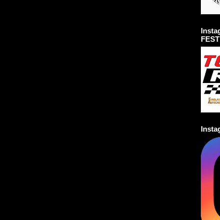
Inst
FEST
Inst