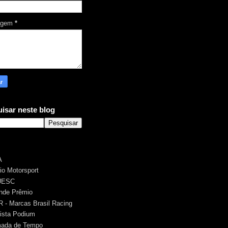
agem
*
isar neste blog
A
rio Motorsport
UESC
nde Prêmio
 - Marcas Brasil Racing
ista Podium
ada de Tempo