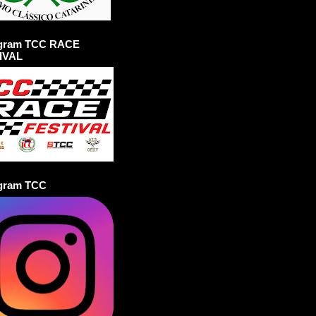
agram TCC RACE
IVAL
agram TCC