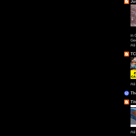
Ju
in 
Geo
Há
TC
Há
Th
Tit
Há