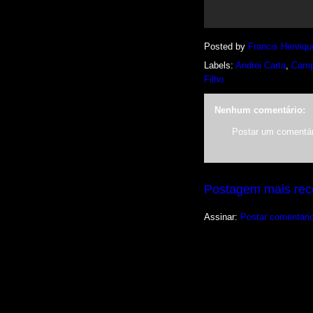
Posted by
Francis Henriqu
Labels:
Andrei Carta
,
Camp
Filho
Nenhum comentário:
Postar um comentár
Postagem mais rec
Assinar:
Postar comentári