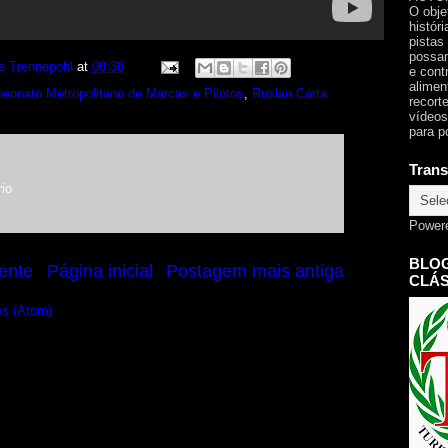
O obje
histór
pistas
possam
e Trennepohl
at
08:38
e cont
alimen
eonato Metropolitano de Marcas e Pilotos
,
Ruslan Carta
recorte
vídeos
para p
Trans
io
Power
BLOG
ente
Página inicial
Postagem mais antiga
CLÁS
os (Atom)