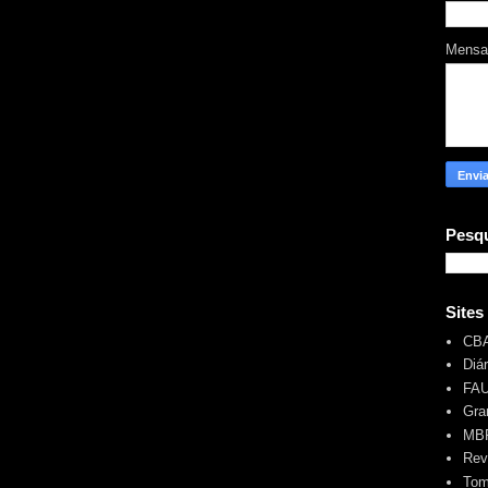
Mens
Pesqu
Sites
CB
Diá
FA
Gra
MBR
Rev
Tom