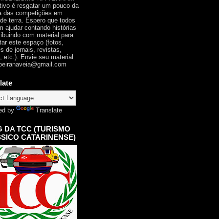
tivo é resgatar um pouco da
ia das competições em
 de terra. Espero que todos
 ajudar contando histórias
ribuindo com material para
tar este espaço (fotos,
s de jornais, revistas,
, etc.). Envie seu material
oeiranaveia@gmail.com
late
ed by
Translate
 DA TCC (TURISMO
SICO CATARINENSE)