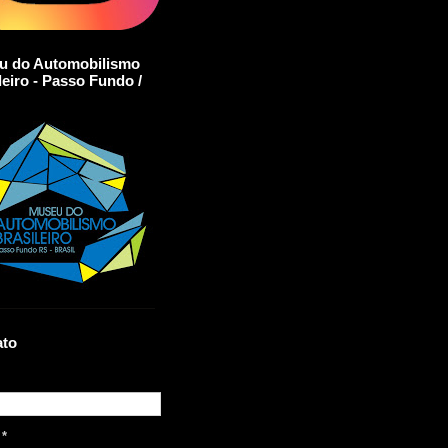
u do Automobilismo
leiro - Passo Fundo /
ato
l
*