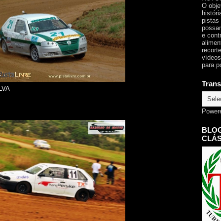
O obje
histór
pistas
possam
e cont
alimen
recorte
vídeos
para p
Trans
LVA
Power
BLOG
CLÁS