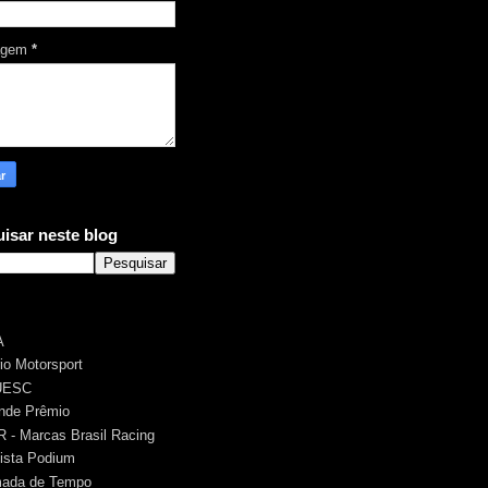
agem
*
isar neste blog
A
rio Motorsport
UESC
nde Prêmio
 - Marcas Brasil Racing
ista Podium
ada de Tempo