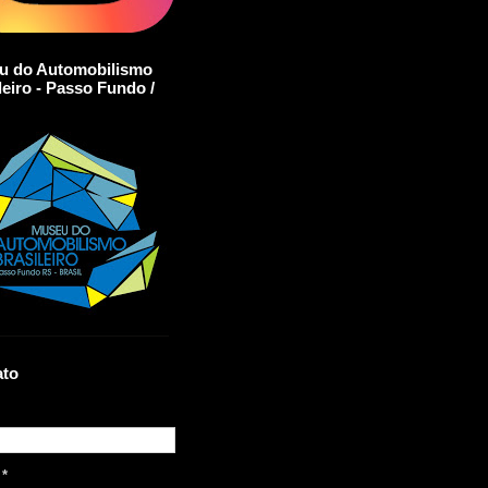
u do Automobilismo
leiro - Passo Fundo /
ato
l
*