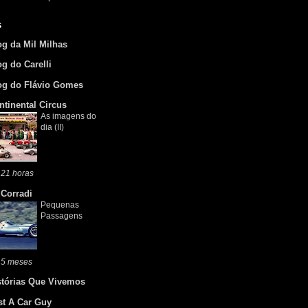
s
og da Mil Milhas
og do Carelli
og do Flávio Gomes
ntinental Circus
As imagens do
dia (II)
 21 horas
 Corradi
Pequenas
Passagens
 5 meses
stórias Que Vivemos
st A Car Guy