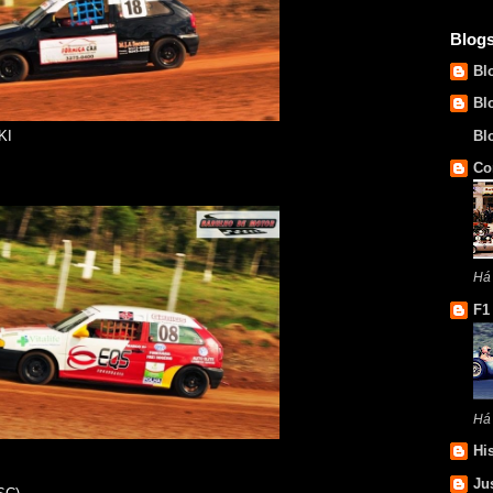
Blog
Bl
Bl
Bl
KI
Co
Há
F1
Há
Hi
Ju