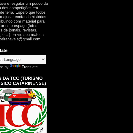
tivo é resgatar um pouco da
ia das competições em
 de terra. Espero que todos
 ajudar contando histórias
ribuindo com material para
tar este espaço (fotos,
s de jornais, revistas,
, etc.). Envie seu material
oeiranaveia@gmail.com
late
ed by
Translate
 DA TCC (TURISMO
SICO CATARINENSE)