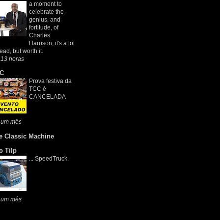
a moment to
celebrate the
genius, and
fortitude, of
Charles
Harrison, it's a lot
read, but worth it.
 13 horas
C
Prova festiva da
TCC é
CANCELADA
 um mês
e Classic Machine
o Tilp
... SpeedTruck.
 um mês