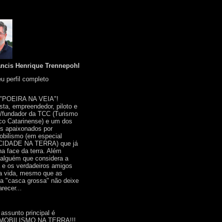
ancis Henrique Trennepohl
u perfil completo
 "POEIRA NA VEIA"!
ista, empreendedor, piloto e
r/fundador da TCC (Turismo
co Catarinense) e um dos
s apaixonados por
bilismo (em especial
IDADE NA TERRA) que já
na face da terra. Além
 alguém que considera a
a e os verdadeiros amigos
a vida, mesmo que as
a "casca grossa" não deixe
recer...
 assunto principal é
OBILISMO NA TERRA!!!