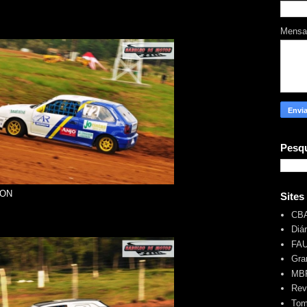
Mens
Pesqu
BON
Sites
CB
Diá
FA
Gra
MBR
Rev
Tom