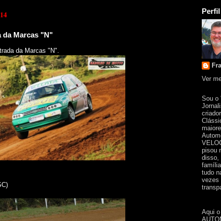
Perfil
014
da da Marcas "N"
strada da Marcas "N".
Fr
Ver me
Sou o
Jornal
criado
Clássi
maiore
Automo
VELOC
pisou 
disso,
famíli
tudo n
vezes 
SC)
transpa
Aqui o
AUTOM