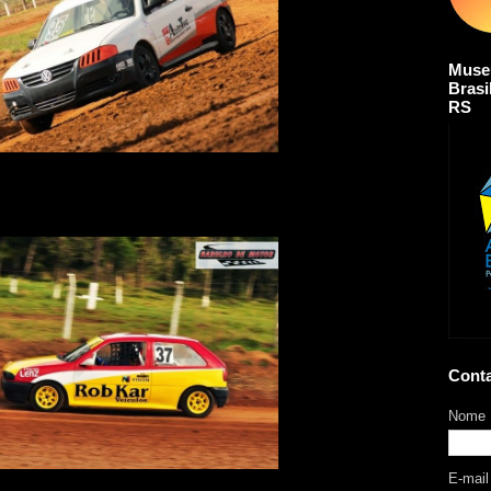
Muse
Brasi
RS
Cont
Nome
E-mai