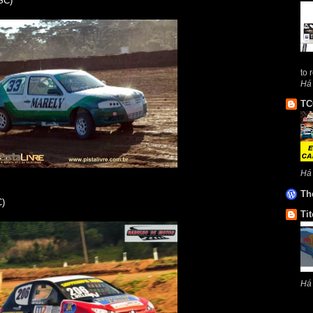
SC)
to 
Há
TC
Há
Th
C)
Tit
Há