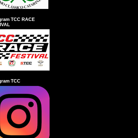
agram TCC RACE
IVAL
agram TCC