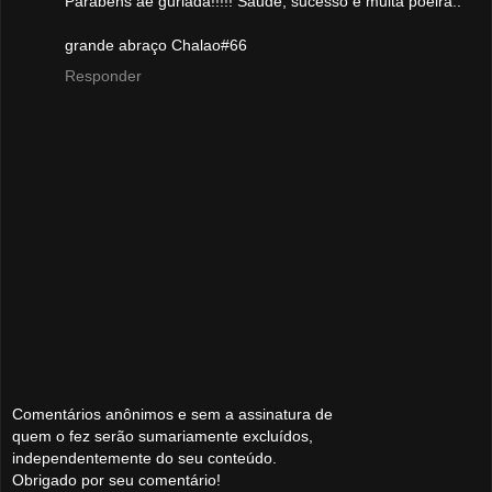
Parabens ae guriada!!!!! Saude, sucesso e muita poeira..
grande abraço Chalao#66
Responder
Comentários anônimos e sem a assinatura de
quem o fez serão sumariamente excluídos,
independentemente do seu conteúdo.
Obrigado por seu comentário!