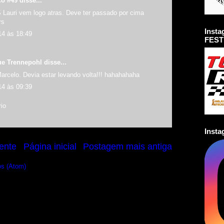
co #49
disse...
 Lauri vem logo atras. Deve ter passado por cima
rs
Inst
14 às 18:49
FEST
ue Trennepohl
disse...
arcelo. Devia estar levando volta!!! hahahahaha
14 às 09:39
io
Inst
ente
Página inicial
Postagem mais antiga
os (Atom)