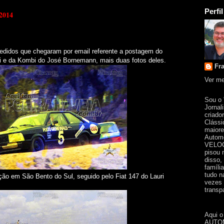
Perfil
 2014
edidos que chegaram por email referente a postagem do
di e da Kombi do José Bornemann, mais duas fotos deles.
Fr
Ver me
Sou o
Jornal
criado
Clássi
maiore
Automo
VELOC
pisou 
disso,
famíli
tudo n
ção em São Bento do Sul, seguido pelo Fiat 147 do Lauri
vezes 
transpa
Aqui o
AUTOM