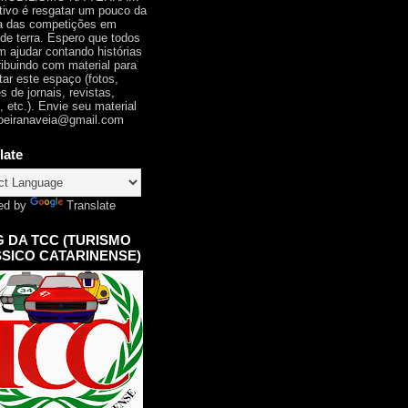
tivo é resgatar um pouco da
ia das competições em
 de terra. Espero que todos
 ajudar contando histórias
ribuindo com material para
tar este espaço (fotos,
s de jornais, revistas,
, etc.). Envie seu material
oeiranaveia@gmail.com
late
ed by
Translate
 DA TCC (TURISMO
SICO CATARINENSE)