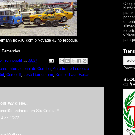
O obje
histór
pistas
possam
e cont
alimen
recorte
vídeos
para p
rnemann no AIC com o Voyage 42 no reboque.
Trans
e" Fernandes
e Trennepohl
at
08:37
Power
omo Internacional de Curitiba
,
Autódromo Lourenço
Sul
,
Corcel II
,
José Bornemann
,
Kombi
,
Lauri Farias
,
BLOG
CLÁS
oni #27 disse...
rcelão andando em Sta Cecília!!!
14 às 16:23