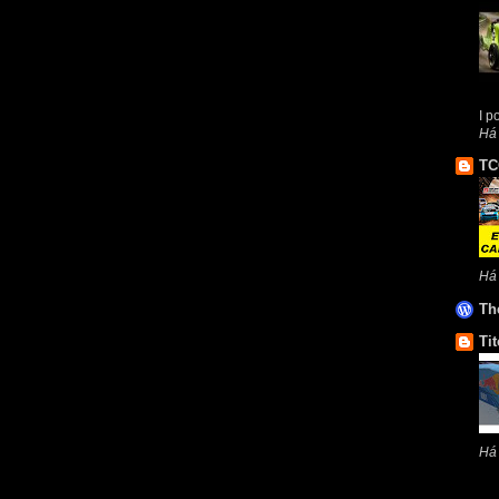
I p
Há 
TC
Há
Th
Tit
Há