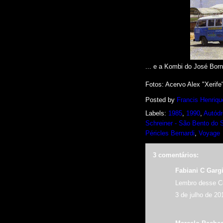
... e a Kombi do José Bo
Fotos
: Acervo Alex "Xerif
Posted by
Francis Henriqu
Labels:
1985
,
1990
,
Autódr
Schreiner - São Bento do 
Péricles Bernardi
,
Voyage
3 comentários:
Fabiani C Gargi
Lembro desse Co
3 de julho de 20