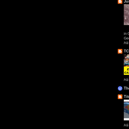
Ju
in 
Geo
Há
TC
Há
Th
Tit
Há