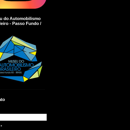
u do Automobilismo
leiro - Passo Fundo /
ato
l
*