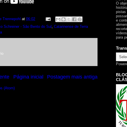
O obje
histór
pistas
possam
e Trennepohl
at
06:02
e cont
alimen
o Schreiner - São Bento do Sul
,
Catarinense de Terra
recorte
za
vídeos
para p
Trans
io
Power
BLOG
ente
Página inicial
Postagem mais antiga
CLÁS
os (Atom)