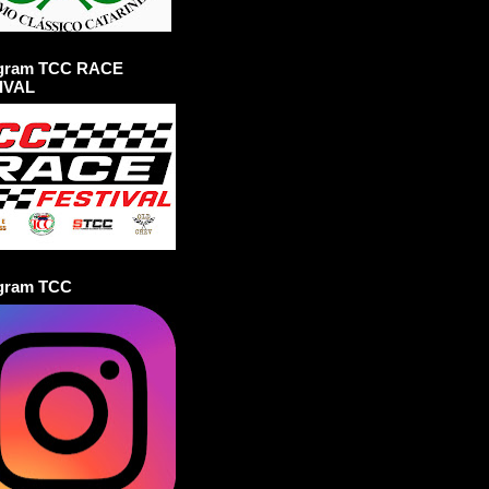
agram TCC RACE
IVAL
agram TCC