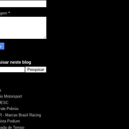
agem
*
isar neste blog
A
rio Motorsport
UESC
nde Prêmio
 - Marcas Brasil Racing
ista Podium
ada de Tempo