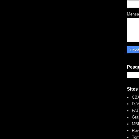
Mens
Pesqu
Sites
CB
Diá
FA
Gra
MBR
Rev
Tom