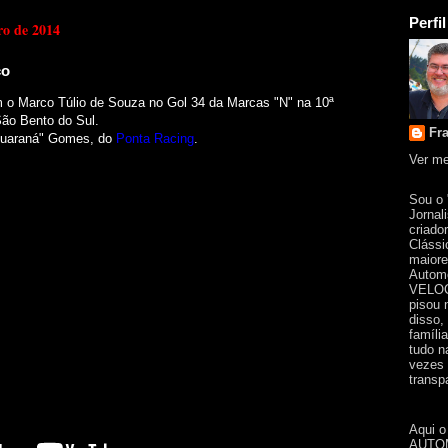
Perfil
ro de 2014
co
 o Marco Túlio de Souza no Gol 34 da Marcas "N" na 10ª
ão Bento do Sul.
Fr
Guaraná" Gomes, do
Ponta Racing
.
Ver me
Sou o
Jornal
criado
Clássi
maiore
Automo
VELOC
pisou 
disso,
famíli
tudo n
vezes 
transpa
Aqui o
AUTOM