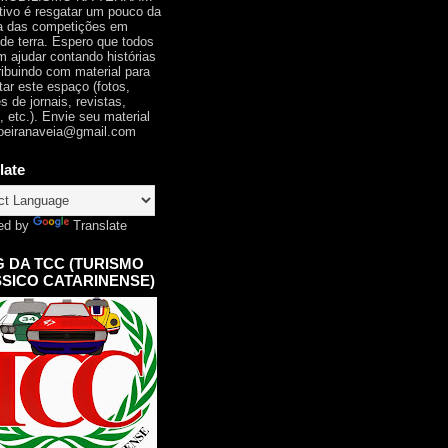
tivo é resgatar um pouco da
ia das competições em
 de terra. Espero que todos
 ajudar contando histórias
ribuindo com material para
tar este espaço (fotos,
s de jornais, revistas,
, etc.). Envie seu material
oeiranaveia@gmail.com
late
ed by
Translate
 DA TCC (TURISMO
SICO CATARINENSE)