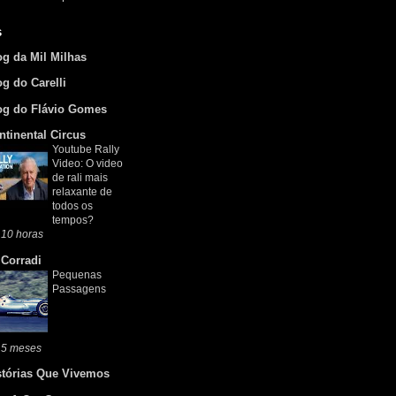
s
og da Mil Milhas
og do Carelli
og do Flávio Gomes
ntinental Circus
Youtube Rally
Video: O video
de rali mais
relaxante de
todos os
tempos?
 10 horas
 Corradi
Pequenas
Passagens
 5 meses
stórias Que Vivemos