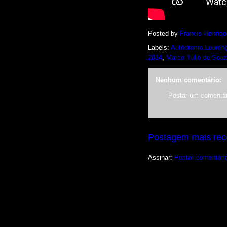
Posted by
Francis Henriqu
Labels:
Autódromo Lourenç
2014
,
Marco Túlio de Sou
Nenhum comentário:
Postar um comentár
Postagem mais rec
Assinar:
Postar comentári