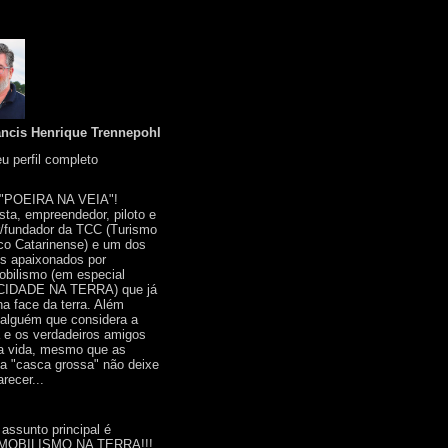
ancis Henrique Trennepohl
u perfil completo
 "POEIRA NA VEIA"!
ista, empreendedor, piloto e
r/fundador da TCC (Turismo
co Catarinense) e um dos
s apaixonados por
bilismo (em especial
IDADE NA TERRA) que já
na face da terra. Além
 alguém que considera a
a e os verdadeiros amigos
a vida, mesmo que as
a "casca grossa" não deixe
recer...
 assunto principal é
OBILISMO NA TERRA!!!