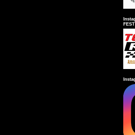
Inst
FEST
Inst