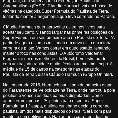
Fragnani, com supervisão da Federação Paulista de
Automobilismo (FASP). Cláudio Harmuch vai em busca de
vitórias na categoria Super Fórmula do Paulista de Terra,
tentando manter a hegemonia que teve correndo no Paraná.
Cláudio Harmuch quer aproveitar os treinos livres para
acertar seu carro, visando largar nas primeiras posições da
Super Fórmula em seu primeiro ano no Paulista de Terra. “A
partir de agora estamos iniciando um novo ciclo em minha
carreira de piloto. Vamos correr em outro estado, tentando
manter o foco nas conquistas. O Autódromo Valdemar
Fragnani é um dos melhores do Brasil, bem estruturado,
com um traçado rápido e muito técnico ao mesmo tempo. A
média é de 15 de carros na categoria nas etapas do
Paulista de Terra”, disse Cláudio Harmuch (Grupo Uninter).
Na temporada 2015, Harmuch participou da primeira etapa
do Paranaense de Velocidade na Terra, onde marcou a pole
position e venceu as duas baterias disputadas. Como
apareceram apenas três pilotos para disputar a Super
Fórmula na 1.ª etapa, o piloto curitibano decidiu correr no
paulista, um dos mais disputados do País. “Será bom para
manter a competitividade. Não adianta correr em dois ou