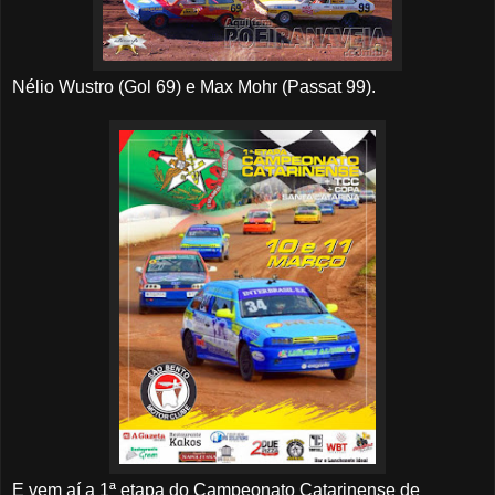
Nélio Wustro (Gol 69) e Max Mohr (Passat 99).
E vem aí a 1ª etapa do Campeonato Catarinense de