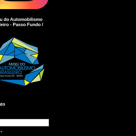
u do Automobilismo
leiro - Passo Fundo /
ato
l
*