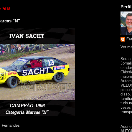
Perfil
e 2018
arcas "N"
Fr
Ver me
Sou o
Jornal
criado
Clássi
maiore
Automo
VELOC
pisou 
disso,
famíli
tudo n
vezes 
transpa
e" Fernandes
Aqui o
AUTOM