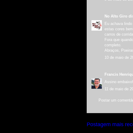
No Alto Giro
dis
Eu achava lindo 
estas cores ber
carros de corri
Fora que quando 
completo.
Abraços, Poeira
10 de maio de 2
Francis Henriq
Assino embaixo
11 de maio de 2
Postar um comentár
Postagem mais rec