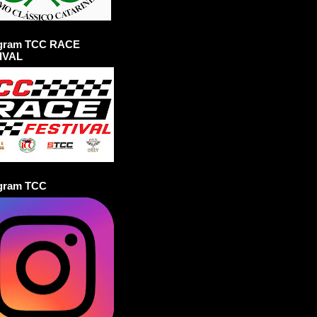
agram TCC RACE
IVAL
agram TCC