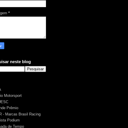
agem
*
isar neste blog
A
rio Motorsport
UESC
nde Prêmio
 - Marcas Brasil Racing
ista Podium
ada de Tempo