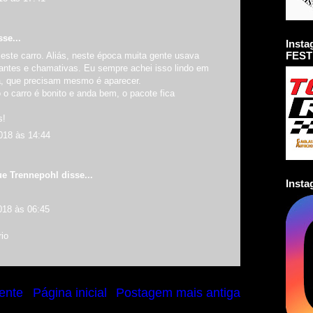
se...
Inst
FEST
este carro. Aliás, neste época muita gente usava
rantes e chamativas. Eu sempre achei isso lindo em
da, que precisam mesmo é aparecer.
o carro é bonito e anda bem, o pacote fica
s!
018 às 14:44
ue Trennepohl
disse...
Inst
!
018 às 06:45
io
ente
Página inicial
Postagem mais antiga