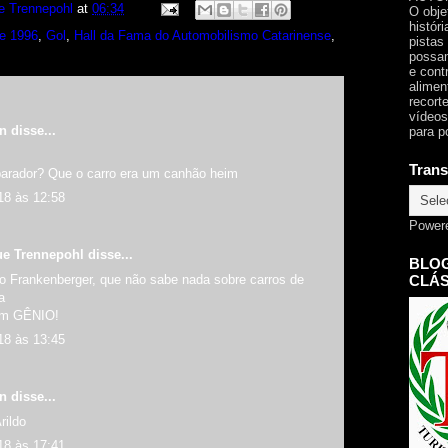
e Trennepohl
at
06:34
O obje
histór
e 1996
,
Gol
,
Hall da Fama do Automobilismo Catarinense
,
pistas
possam
e cont
alimen
recorte
vídeos
an
disse...
para p
Trans
arador? Que o carro era um canhão heim
18 às 12:58
Power
ue Trennepohl
disse...
BLOG
do Frankenberger, que não sabe nada sobre carros de
CLÁS
a
um GÊNIO!
18 às 13:45
an
disse...
rildo
18 às 17:41