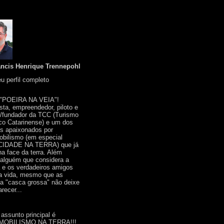
ancis Henrique Trennepohl
u perfil completo
 "POEIRA NA VEIA"!
ista, empreendedor, piloto e
r/fundador da TCC (Turismo
co Catarinense) e um dos
s apaixonados por
bilismo (em especial
IDADE NA TERRA) que já
na face da terra. Além
 alguém que considera a
a e os verdadeiros amigos
a vida, mesmo que as
a "casca grossa" não deixe
recer...
 assunto principal é
OBILISMO NA TERRA!!!