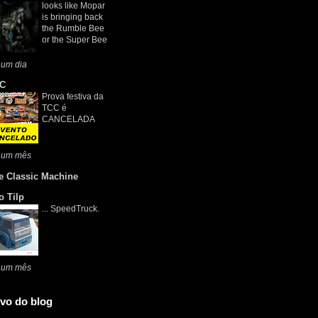
looks like Mopar
is bringing back
the Rumble Bee
or the Super Bee
 um dia
C
Prova festiva da
TCC é
CANCELADA
 um mês
e Classic Machine
o Tilp
... SpeedTruck.
 um mês
vo do blog