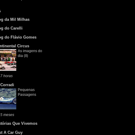
s
og da Mil Milhas
og do Carelli
og do Flávio Gomes
ntinental Circus
As imagens do
dia (II)
7 horas
 Corradi
Pequenas
Passagens
 5 meses
stórias Que Vivemos
st A Car Guy