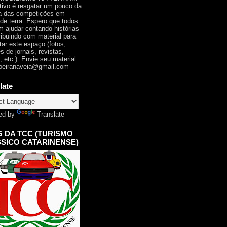
tivo é resgatar um pouco da
ia das competições em
 de terra. Espero que todos
 ajudar contando histórias
ribuindo com material para
tar este espaço (fotos,
s de jornais, revistas,
, etc.). Envie seu material
oeiranaveia@gmail.com
late
ed by
Translate
 DA TCC (TURISMO
SICO CATARINENSE)