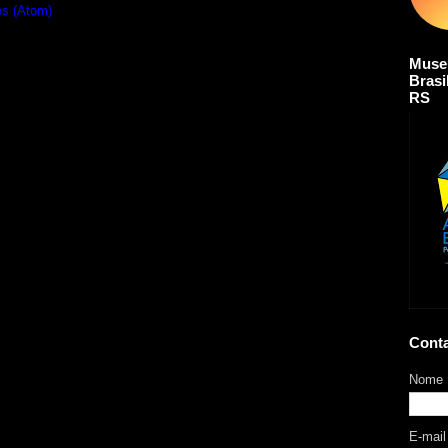
os (Atom)
Muse
Brasi
RS
Cont
Nome
E-mai