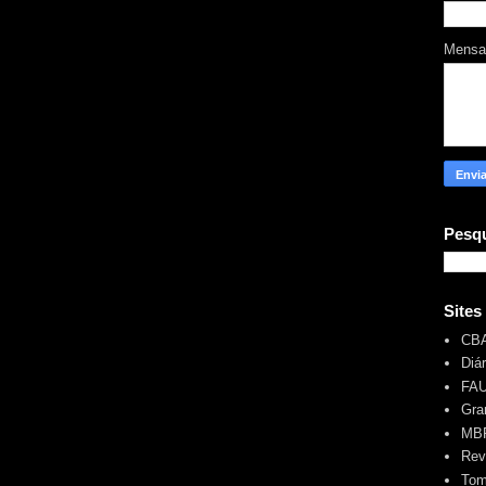
Mens
Pesqu
Sites
CB
Diá
FA
Gra
MBR
Rev
Tom