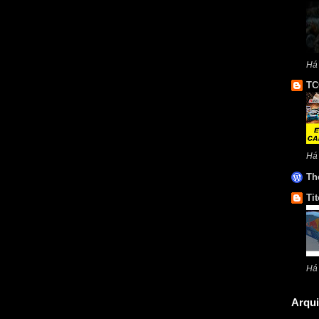
Há
TC
Há
Th
Tit
Há
Arqui