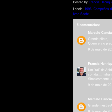
Posted by
Francis Henriqu
Labels:
1996
,
Campeões d
Ivan Sacht
5 comentários:
Marcelo Canci
Grande piloto,
Quem era o prep
9 de maio de 20
Francis Henriq
Um "tal" de Aril
corrida.... hahah
Simplesmente 
9 de maio de 20
Marcelo Canci
Grande mestre A
9 de maio de 20