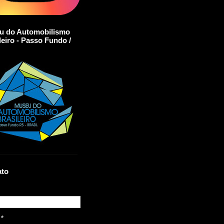
u do Automobilismo
leiro - Passo Fundo /
ato
l
*