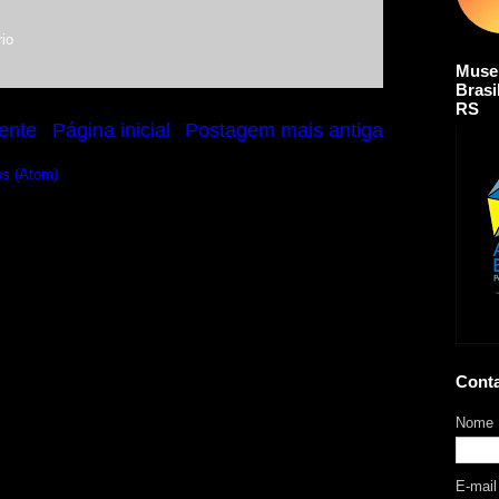
io
Muse
Brasi
RS
ente
Página inicial
Postagem mais antiga
os (Atom)
Cont
Nome
E-mai