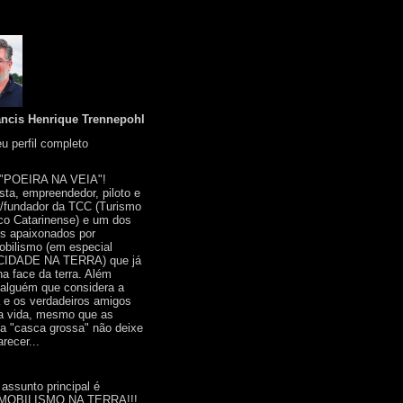
ancis Henrique Trennepohl
u perfil completo
 "POEIRA NA VEIA"!
ista, empreendedor, piloto e
r/fundador da TCC (Turismo
co Catarinense) e um dos
s apaixonados por
bilismo (em especial
IDADE NA TERRA) que já
na face da terra. Além
 alguém que considera a
a e os verdadeiros amigos
a vida, mesmo que as
a "casca grossa" não deixe
recer...
 assunto principal é
OBILISMO NA TERRA!!!