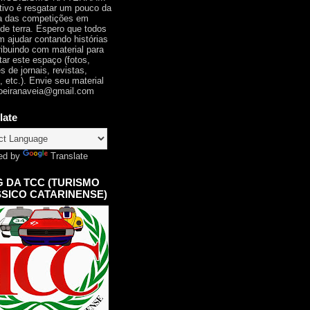
tivo é resgatar um pouco da
ia das competições em
 de terra. Espero que todos
 ajudar contando histórias
ribuindo com material para
tar este espaço (fotos,
s de jornais, revistas,
, etc.). Envie seu material
oeiranaveia@gmail.com
late
ed by
Translate
 DA TCC (TURISMO
SICO CATARINENSE)