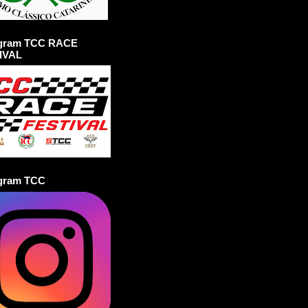
agram TCC RACE
IVAL
agram TCC