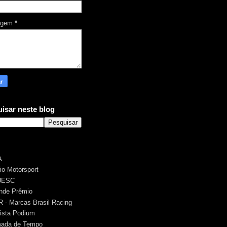
agem
*
isar neste blog
A
rio Motorsport
UESC
nde Prêmio
 - Marcas Brasil Racing
ista Podium
ada de Tempo