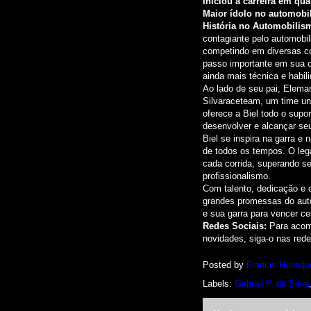
Iniciou a carreira em qua
Maior ídolo no automob
História no Automobilis
contagiante pelo automobi
competindo em diversas co
passo importante em sua ca
ainda mais técnica e habili
Ao lado de seu pai, Elema
Silvaraceteam, um time un
oferece a Biel todo o supo
desenvolver e alcançar seu
Biel se inspira na garra e
de todos os tempos. O leg
cada corrida, superando se
profissionalismo.
Com talento, dedicação e 
grandes promessas do aut
e sua garra para vencer ce
Redes Sociais:
Para acomp
novidades, siga-o nas rede
Posted by
Francis Henriqu
Labels:
Gabriel P. da Silva