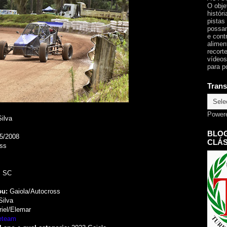
O obje
histór
pistas
possam
e cont
alimen
recorte
vídeos
para p
Trans
Power
Silva
BLOG
5/2008
CLÁS
ss
, SC
ou:
Gaiola/Autocross
ilva
iel/Elemar
eteam