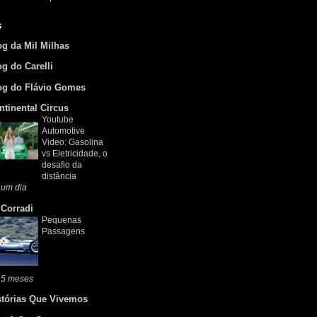
s
og da Mil Milhas
og do Carelli
og do Flávio Gomes
ntinental Circus
Youtube
Automotive
Video: Gasolina
vs Eletricidade, o
desafio da
distância
 um dia
 Corradi
Pequenas
Passagens
 5 meses
stórias Que Vivemos