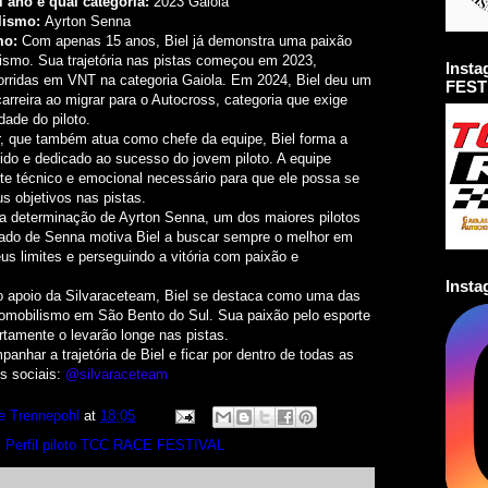
l ano e qual categoria:
2023 Gaiola
ilismo:
Ayrton Senna
mo:
Com apenas 15 anos, Biel já demonstra uma paixão
lismo. Sua trajetória nas pistas começou em 2023,
Inst
rridas em VNT na categoria Gaiola. Em 2024, Biel deu um
FEST
rreira ao migrar para o Autocross, categoria que exige
dade do piloto.
r, que também atua como chefe da equipe, Biel forma a
ido e dedicado ao sucesso do jovem piloto. A equipe
rte técnico e emocional necessário para que ele possa se
s objetivos nas pistas.
 na determinação de Ayrton Senna, um dos maiores pilotos
ado de Senna motiva Biel a buscar sempre o melhor em
us limites e perseguindo a vitória com paixão e
Inst
o apoio da Silvaraceteam, Biel se destaca como uma das
omobilismo em São Bento do Sul. Sua paixão pelo esporte
rtamente o levarão longe nas pistas.
anhar a trajetória de Biel e ficar por dentro de todas as
s sociais:
@silvaraceteam
e Trennepohl
at
18:05
,
Perfil piloto TCC RACE FESTIVAL