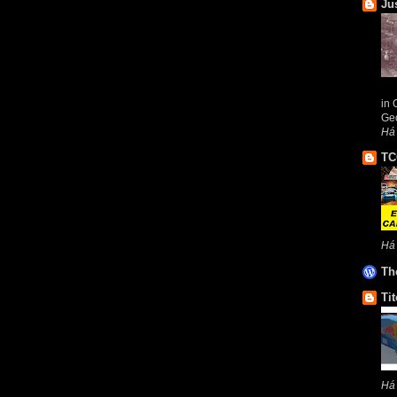
Ju
in 
Geo
Há 
TC
Há
Th
Tit
Há