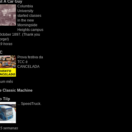
st A Car Guy
Columbia
University
started classes
in the new
Morningside
Heights campus
October 1897. (Thank you
rge!)
9 horas
C
Prova festiva da
TCC é
CANCELADA
 um mês
e Classic Machine
o Tilp
... SpeedTruck.
 5 semanas