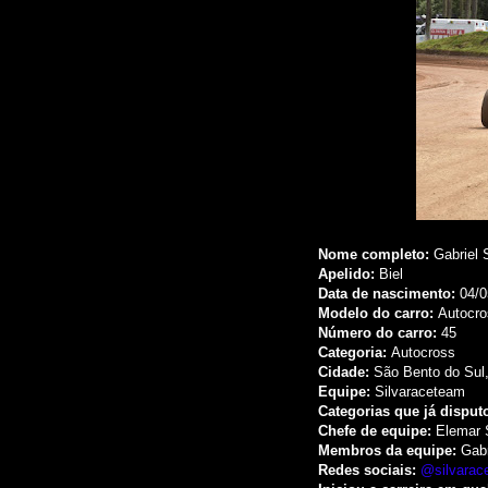
Nome completo:
Gabriel 
Apelido:
Biel
Data de nascimento:
04/0
Modelo do carro:
Autocro
Número do carro:
45
Categoria:
Autocross
Cidade:
São Bento do Sul
Equipe:
Silvaraceteam
Categorias que já disput
Chefe de equipe:
Elemar S
Membros da equipe:
Gabr
Redes sociais:
@silvarac