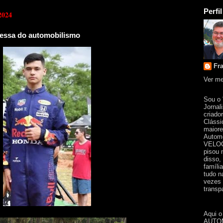
Perfil
2024
essa do automobilismo
Fr
Ver me
Sou o
Jornal
criado
Clássi
maiore
Automo
VELOC
pisou 
disso,
famíli
tudo n
vezes 
transpa
Aqui o
AUTOM