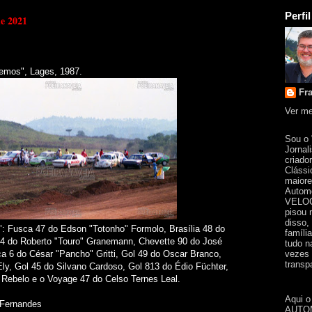
Perfil
de 2021
emos", Lages, 1987.
Fr
Ver me
Sou o
Jornal
criado
Clássi
maiore
Automo
VELOC
pisou 
disso,
": Fusca 47 do Edson "Totonho" Formolo, Brasília 48 do
famíli
 34 do Roberto "Touro" Granemann, Chevette 90 do José
tudo n
vezes 
a 6 do César "Pancho" Gritti, Gol 49 do Oscar Branco,
transpa
ly, Gol 45 do Silvano Cardoso, Gol 813 do Édio Füchter,
Rebelo e o Voyage 47 do Celso Ternes Leal.
Aqui o
 Fernandes
AUTOM