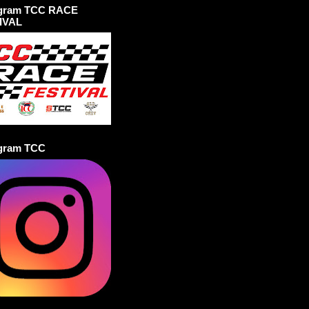
agram TCC RACE
IVAL
agram TCC