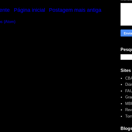
ente
Página inicial
Postagem mais antiga
os (Atom)
Pesqu
Sites
CB
Diá
FA
Gra
MBR
Rev
Tom
Blog