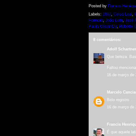
Posted by
Francis Henriqu
Labels:
1987
,
Celso Leal
,
Formolo
,
João Letti
,
José A
Paulo César Ely
,
Roberto 
8 comentários:
Adolf Schartne
Que beleza. Bas
Faltou mencionar
16 de março de 
Marcelo Canci
Belo registro.....
16 de março de 
Francis Henriq
É que aquele lat