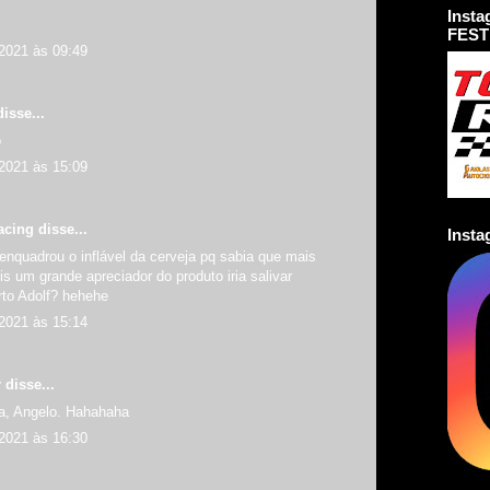
Inst
!
FEST
2021 às 09:49
isse...
o
2021 às 15:09
acing
disse...
Inst
, enquadrou o inflável da cerveja pq sabia que mais
s um grande apreciador do produto iria salivar
rto Adolf? hehehe
2021 às 15:14
r
disse...
a, Angelo. Hahahaha
2021 às 16:30