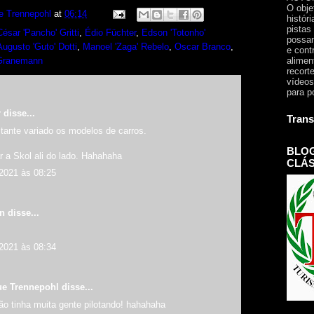
O obje
e Trennepohl
at
06:14
histór
pistas
César 'Pancho' Gritti
,
Édio Füchter
,
Edson 'Totonho'
possam
ugusto 'Guto' Dotti
,
Manoel 'Zaga' Rebelo
,
Oscar Branco
,
e cont
alimen
Granemann
recorte
vídeos
para p
r
disse...
Trans
tante variado os modelos de carros.
BLOG
 a Skol ali do lado. Hahahaha
CLÁS
2021 às 08:25
an
disse...
2021 às 08:34
ue Trennepohl
disse...
ão tinha muita gente pilotando! hahahaha