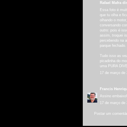
Rafael Mafra dis
Essa foto é muit
que tu olha e fi
olhando o motor,
conversando com
outro: pois é is
assim, troquei i
percebendo na a
parque fechado.
Tudo isso as ve
picadinha do mo
uma PURA DIVE
17 de março de 
Francis Henriq
Assino embaixo!
17 de março de 
Postar um comentár