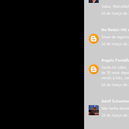
Valeu, Marcelão
16 de março de 
Ike Nodari #41
d
Show de registr
16 de março de 
Angelo PontaR
Xerife foi sábio
de 30 anos depoi
vendo a foto, ce
16 de março de 
Adolf Schartne
Não tenha dúvid
16 de março de 