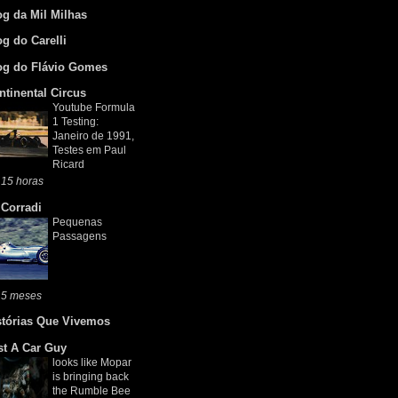
og da Mil Milhas
og do Carelli
og do Flávio Gomes
ntinental Circus
Youtube Formula
1 Testing:
Janeiro de 1991,
Testes em Paul
Ricard
 15 horas
 Corradi
Pequenas
Passagens
 5 meses
stórias Que Vivemos
st A Car Guy
looks like Mopar
is bringing back
the Rumble Bee