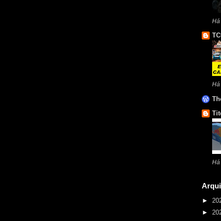
Há
TC
Há
Th
Tit
Há
Arqui
►
20
►
20