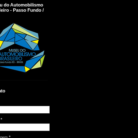
u do Automobilismo
leiro - Passo Fundo /
ato
l
*
agem
*