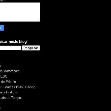
isar neste blog
A
rio Motorsport
UESC
nde Prêmio
 - Marcas Brasil Racing
ista Podium
ada de Tempo
s