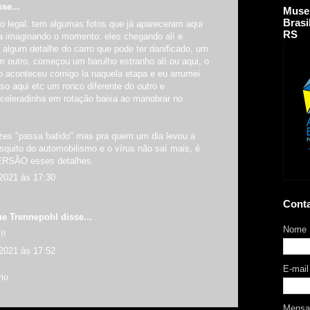
se...
Muse
Brasi
o legal. tem algumas fotos que já apareceram aqui
RS
ca imaginando o momento: eles chegando alí e
 algum detalhe do carro que pode ter danificado, um
 outro, começou um barulho estranho alí ou aqui, o
so aconteceu comigo la naquela etapa e eu arrumei
sso aqui etc um ronco diferente do outro e
celeradinha em rotação baixa ao manobrar no
zes "passa batido" mas pra quem um dia levou a
squito do automobilismo e o vírus não saí mais, é
RSÃO esses detalhes.
2021 às 17:30
Cont
ue Trennepohl
disse...
Nome
!!
2021 às 17:52
E-mai
io
Mens