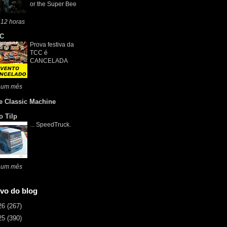
or the Super Bee
 12 horas
C
Prova festiva da
TCC é
CANCELADA
 um mês
e Classic Machine
o Tilp
... SpeedTruck.
 um mês
vo do blog
26
(267)
25
(390)