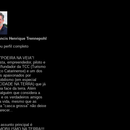
ancis Henrique Trennepohl
u perfil completo
 "POEIRA NA VEIA"!
ista, empreendedor, piloto e
r/fundador da TCC (Turismo
co Catarinense) e um dos
s apaixonados por
bilismo (em especial
IDADE NA TERRA) que já
na face da terra. Além
 alguém que considera a
a e os verdadeiros amigos
a vida, mesmo que as
a "casca grossa" não deixe
recer...
 assunto principal é
OBILISMO NA TERRA!!!