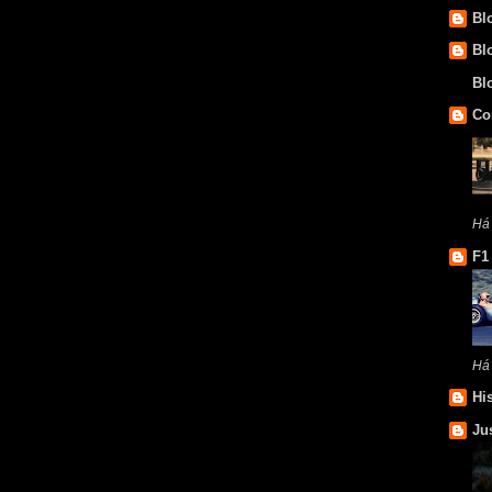
Bl
Bl
Bl
Co
Há
F1
Há
Hi
Ju