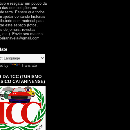
tivo é resgatar um pouco da
ia das competições em
 de terra. Espero que todos
 ajudar contando histórias
ribuindo com material para
tar este espaço (fotos,
s de jornais, revistas,
, etc.). Envie seu material
oeiranaveia@gmail.com
late
ed by
Translate
 DA TCC (TURISMO
SICO CATARINENSE)