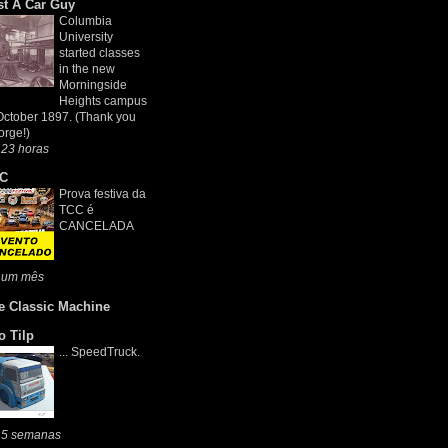
st A Car Guy
Columbia
University
started classes
in the new
Morningside
Heights campus
October 1897. (Thank you
rge!)
 23 horas
C
Prova festiva da
TCC é
CANCELADA
 um mês
e Classic Machine
o Tilp
... SpeedTruck.
 5 semanas