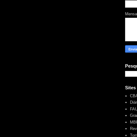
Mens
Pesqu
Sites
CB
Diá
FA
Gra
MBR
Rev
Tom