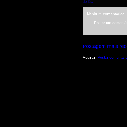
do Dia
Nenhum comentário:
Postar um comentár
Postagem mais rec
Assinar:
Postar comentári