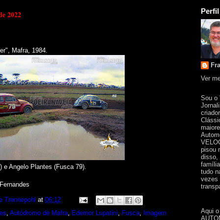
Perfil
 de 2022
er", Mafra, 1984.
Fr
Ver me
Sou o
Jornal
criado
Clássi
maiore
Automo
VELOC
pisou 
disso,
famíli
) e Angelo Plantes (Fusca 79).
tudo n
vezes 
 Fernandes
transpa
e Trennepohl
at
06:12
Aqui o
tes
,
Autódromo de Mafra
,
Edemor Lupatini
,
Fusca
,
Imagem
AUTOM