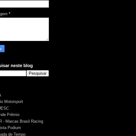
agem
*
isar neste blog
A
rio Motorsport
UESC
nde Prêmio
 - Marcas Brasil Racing
ista Podium
ada de Tempo