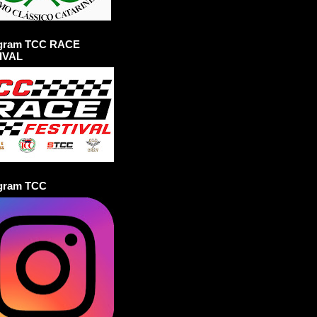
agram TCC RACE
IVAL
agram TCC