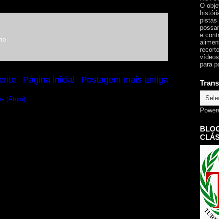
O obje
histór
pistas
possam
e cont
io
alimen
recorte
vídeos
para p
ente
Página inicial
Postagem mais antiga
Trans
os (Atom)
Power
BLOG
CLÁS