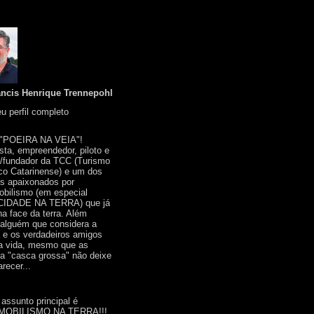
ancis Henrique Trennepohl
u perfil completo
 "POEIRA NA VEIA"!
ista, empreendedor, piloto e
r/fundador da TCC (Turismo
co Catarinense) e um dos
s apaixonados por
bilismo (em especial
IDADE NA TERRA) que já
na face da terra. Além
 alguém que considera a
a e os verdadeiros amigos
a vida, mesmo que as
a "casca grossa" não deixe
recer...
 assunto principal é
OBILISMO NA TERRA!!!