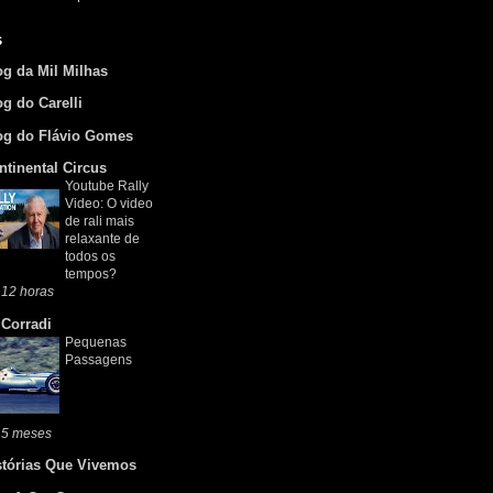
s
og da Mil Milhas
og do Carelli
og do Flávio Gomes
ntinental Circus
Youtube Rally
Video: O video
de rali mais
relaxante de
todos os
tempos?
 12 horas
 Corradi
Pequenas
Passagens
 5 meses
stórias Que Vivemos