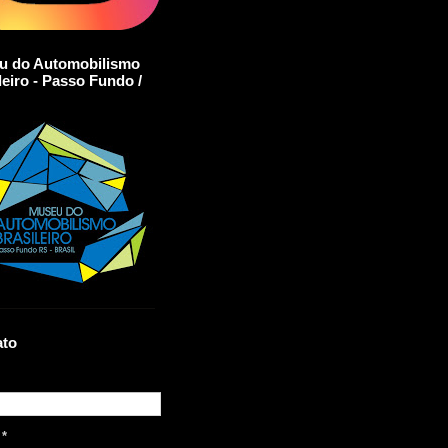
u do Automobilismo
leiro - Passo Fundo /
ato
l
*