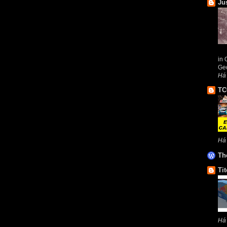
Ju
in 
Geo
Há
TC
Há
Th
Tit
Há