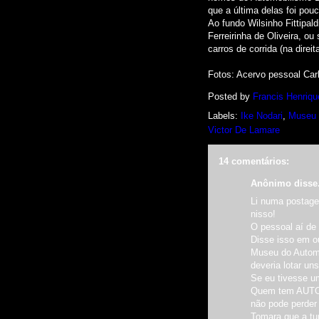
que a última delas foi pouc
Ao fundo Wilsinho Fittipal
Ferreirinha de Oliveira, ou
carros de corrida (na direi
Fotos: Acervo pessoal Car
Posted by
Francis Henriqu
Labels:
Ike Nodari
,
Museu 
Victor De Lamare
14 comentários:
Anônimo disse.
Li numa postage
nisso!
O pessoal aí de 
Disse isso em ou
Museu do Automo
deveria lotar un
Se eu tivesse u
Quem tem AUTO
não pode perder
Tomara que a tu