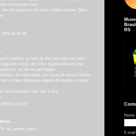
até semana que vem.
g. Um dia quero assistir uma corrida na terra. Deve
er.
Muse
Brasi
RS
e 2009 às 09:36
..
e é o senhor ao lado do Ike, mas não vou falar.
i algumas vezes, em fotos surpreendentes que
xistirem, ou ele ter participado.
inonimo de velocidade, um ícone de nossa história.
tive o prazer de reve-lo depois de muitos e muitos
e havia falecido, mas não é fato.
i
Cont
e 2009 às 10:19
Nome
isse...
PV de Lamare, sera?
E-mai