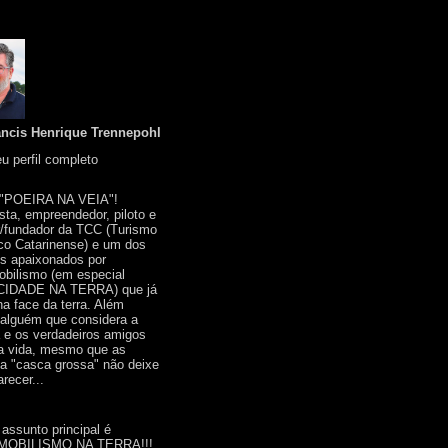
ancis Henrique Trennepohl
u perfil completo
 "POEIRA NA VEIA"!
ista, empreendedor, piloto e
r/fundador da TCC (Turismo
co Catarinense) e um dos
s apaixonados por
bilismo (em especial
IDADE NA TERRA) que já
na face da terra. Além
 alguém que considera a
a e os verdadeiros amigos
a vida, mesmo que as
a "casca grossa" não deixe
recer...
 assunto principal é
OBILISMO NA TERRA!!!