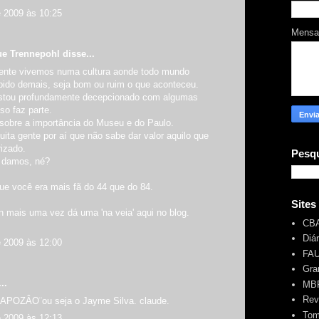
e 2009 às 10:25
Mens
ue Trennepohl
disse...
zmente vivemos numa cultura aonde todo mundo
pido demais, seja bom ou ruim o que aconteceu.
stou profundamente decepcionado com algumas
so faz parte.
sobre a importância do Museu e do Paulo.
ta gente por aí que não sabe dar valor aquilo que
izado.
Pesqu
 damos, né?
ue você era mais fã do 44 que do 84.
Sites
 mais uma vez dá uma 'na veia' aqui no blog.
CB
Diá
e 2009 às 12:00
FA
Gra
..
MBR
Rev
RAPOZÂO¨ou seja o Jayme Silva. claude.
Tom
e 2009 às 12:13