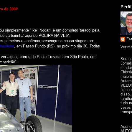
Perfil
ro de 2009
ou simplesmente "Ike" Nodari, é um completo 'tarado' pela
 de carteirinha' aqui do POEIRA NA VEIA.
Fr
os primeiros a confirmar presença na nossa viagem ao
asileiro
, em Passo Fundo (RS), no próximo dia 30. Todas
Ver me
.
 ver
alguns carros do Paulo Trevisan em São Paulo, em
Sou o
mpetição".
Jornal
criado
Clássi
maiore
Automo
VELOC
pisou 
disso,
famíli
tudo n
vezes 
transpa
Aqui o
AUTOM