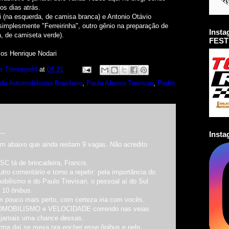
os dias atrás.
di (na esquerda, de camisa branca) e Antonio Otávio
 simplesmente "Ferreirinha", outro gênio na preparação de
Inst
ta, de camiseta verde).
FEST
los Henrique Nodari
e Trennepohl
at
08:31
do Automobilismo Brasileiro
,
Paulo Afonso Trevisan
,
Pedro
..
Inst
m abaixo que ainda restam 9 vagas. Não acredito
SC tá de brincadeira, Francis.
tro comentário e torno a repetir: pela importância do
bilismo e do Paulo Trevisan, o pessoal aí do Sul
s 10 ônibus.
m pouco mais perto, com certeza iria com vocês.
MOBILISMO e VELOCIDADE correndo nas veias
 jamais uma chance dessas.
rma daí se mexa pra encher esse ônibus e pelo