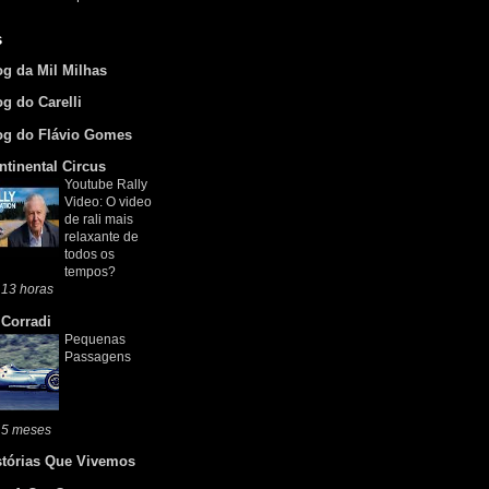
s
og da Mil Milhas
og do Carelli
og do Flávio Gomes
ntinental Circus
Youtube Rally
Video: O video
de rali mais
relaxante de
todos os
tempos?
 13 horas
 Corradi
Pequenas
Passagens
 5 meses
stórias Que Vivemos