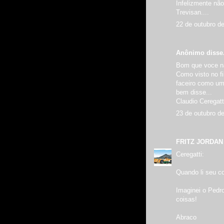
Infelizmente não
Trevisan....
22 de outubro d
Anônimo disse.
Bom que voce nã
Como visto no fil
faceiro como um
bem disse...
Claudio Ceregatt
23 de outubro d
FRITZ JORDAN
Ceregatti:
Quando li seu co
Imaginei o Pedr
coisas!
Abraco