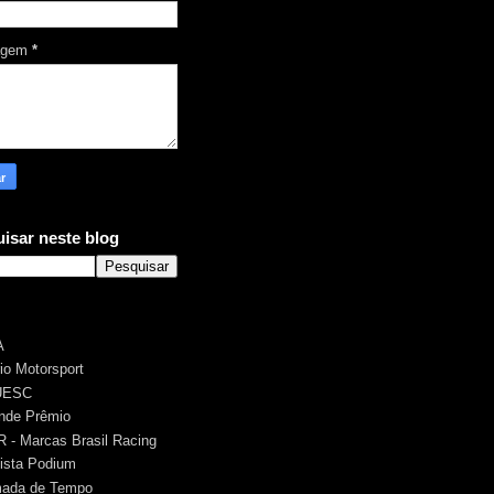
agem
*
isar neste blog
A
rio Motorsport
UESC
nde Prêmio
 - Marcas Brasil Racing
ista Podium
ada de Tempo