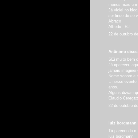
menos mais um 
Já viciei no blo
ser lindo de se v
Abraço
Alfredo - RJ
22 de outubro d
Anônimo disse.
SEi muito bem qu
Já apareceu aqu
jamais imaginei e
Nome sonoro e s
E nesse evento, 
anos.
Alguns diziam qu
Claudio Ceregatt
22 de outubro d
luiz borgmann d
Tá parecendo o 
luiz borgmann