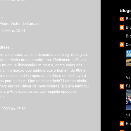
Blog
..
Bl
 Pedro Victor de Lamare
Bl
e 2009 às 13:21
Bl
Co
isse...
mo você sabe, aprecio demais o seu blog, e resgata
s imperdíveis do automobilismo. Realmente o Pedro
e mudou a fisionomia um pouco, como todos nós
ma informação que tenho é que o homem do #84 é
va residindo em Campos do Jordão e se dedicava à
Há
los puro-sangue. Que mudança hein? Lembro ainda
are era test driver de motocicletas (alguém lembrou
F1
evista Auto-Esporte, só que naquela época os
tos.
e 2009 às 17:50
Há
Hi