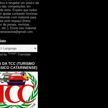
tivo é resgatar um pouco da
ia das competições em
 de terra. Espero que todos
 ajudar contando histórias
ribuindo com material para
tar este espaço (fotos,
s de jornais, revistas,
, etc.). Envie seu material
oeiranaveia@gmail.com
late
ed by
Translate
 DA TCC (TURISMO
SICO CATARINENSE)