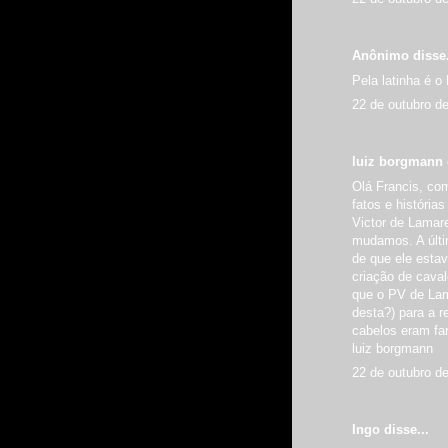
Anônimo disse.
Pela latinha é o
22 de outubro d
luiz borgmann d
Olá Francis, co
fatos e história
Victor de Lamar
mudamos. A últi
de que ele esta
criação de cava
que o PV de Lam
desta?) para a r
cabelos eram far
luiz borgmann
22 de outubro d
Ingo disse...