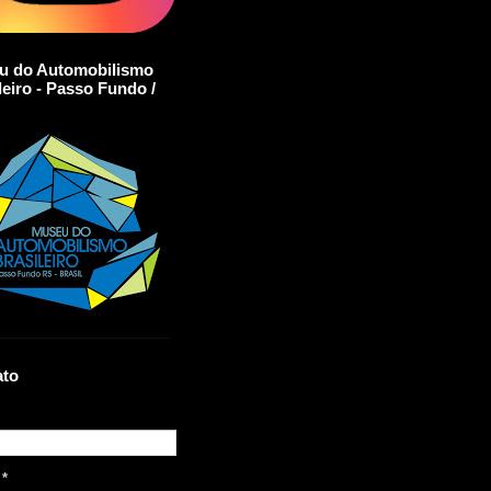
u do Automobilismo
leiro - Passo Fundo /
ato
l
*