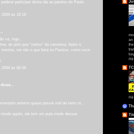
Ju
 poderei participar desta ida ao paraíso do Paulo
e 2009 às 18:18
..
mod
o vá, Ingo...
an 
me, do jeito que "sartou" da carreteira, lépito e
the
tra
 menino, sei não o que faria no Paraíso, como voce
bay
Há
i
TC
e 2009 às 06:56
disse...
Há
mentario anterior quase passei mal de tanto rir...
Th
o lendo aquilo, ele tem um puta medo dessas
Tit