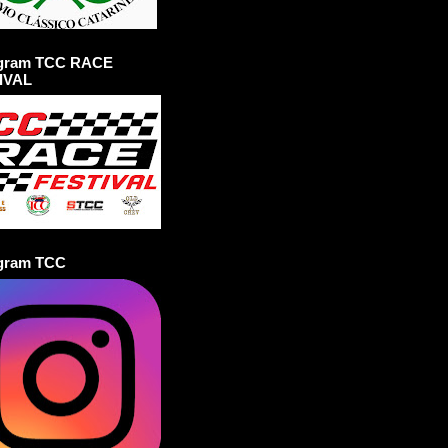
agram TCC RACE
IVAL
agram TCC