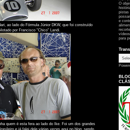
O obje
histór
pistas
possam
e cont
ari, ao lado do Fórmula Júnior DKW, que foi construído
alimen
recorte
ilotado por Francisco "Chico" Landi.
vídeos
para p
Trans
Power
BLOG
CLÁS
nha quem é esta fera ao lado do Ike. Foi um dos grandes
sileiro e já falei dele várias vezes aqui no blog, sendo