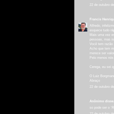
22 de outubro d
Francis Henriq
Alfredo, infeli
esquece tudo rá
Mais uma vez e
pessoas, mas is
Você tem razão 
Acho que tem mui
merece ser valor
Pelo menos nós
Cerega, eu sei q
O Luiz Borgmann
Abraço
22 de outubro d
Anônimo disse.
so pode ser o ¨
22 de outubro d