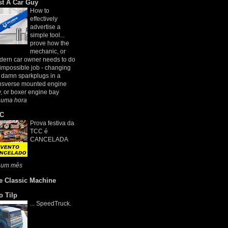
st A Car Guy
How to
effectively
advertise a
simple tool...
prove how the
mechanic, or
ern car owner needs to do
impossible job - changing
 damn sparkplugs in a
nsverse mounted engine
, or boxer engine bay
 uma hora
C
Prova festiva da
TCC é
CANCELADA
 um mês
e Classic Machine
o Tilp
... SpeedTruck.