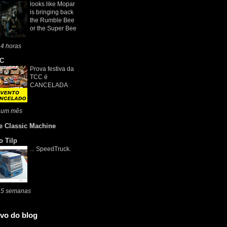
looks like Mopar
is bringing back
the Rumble Bee
or the Super Bee
4 horas
C
Prova festiva da
TCC é
CANCELADA
 um mês
e Classic Machine
o Tilp
... SpeedTruck.
 5 semanas
vo do blog