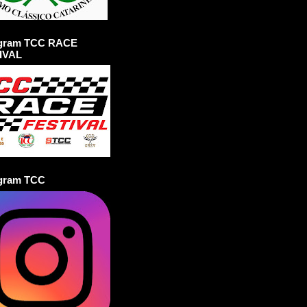
agram TCC RACE
IVAL
agram TCC