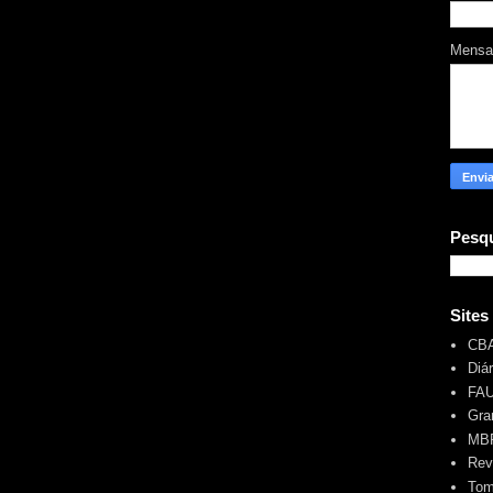
Mens
Pesqu
Sites
CB
Diá
FA
Gra
MBR
Rev
Tom