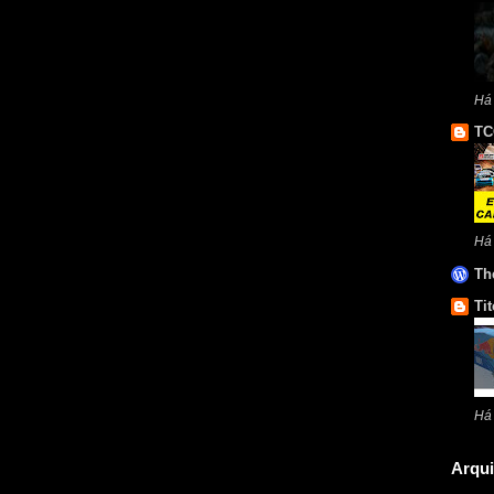
Há 
TC
Há
Th
Tit
Há
Arqui