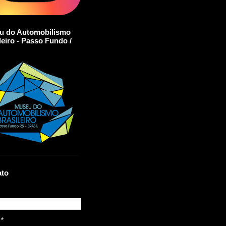
u do Automobilismo
leiro - Passo Fundo /
ato
l
*