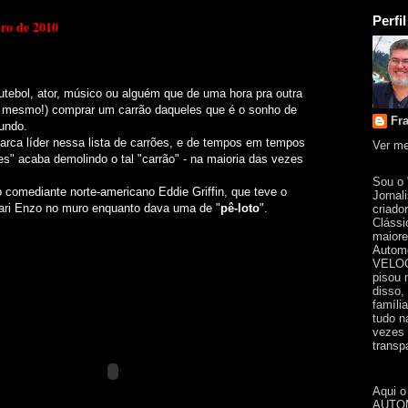
Perfil
iro de 2010
futebol, ator, músico ou alguém que de uma hora pra outra
a mesmo!) comprar um carrão daqueles que é o sonho de
Fr
undo.
arca líder nessa lista de carrões, e de tempos em tempos
Ver me
s" acaba demolindo o tal "carrão" - na maioria das vezes
Sou o
 comediante norte-americano Eddie Griffin, que teve o
Jornal
rrari Enzo no muro enquanto dava uma de "
pê-loto
".
criado
Clássi
maiore
Automo
VELOC
pisou 
disso,
famíli
tudo n
vezes 
transpa
Aqui o
AUTOM