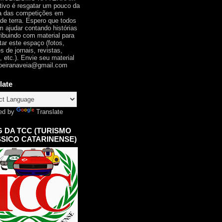
tivo é resgatar um pouco da
ia das competições em
 de terra. Espero que todos
 ajudar contando histórias
ribuindo com material para
tar este espaço (fotos,
s de jornais, revistas,
, etc.). Envie seu material
oeiranaveia@gmail.com
late
ed by
Translate
 DA TCC (TURISMO
SICO CATARINENSE)