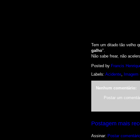
Tem um ditado tão velho q
galho
".
Não sabe frear, não aceler
Posted by
Francis Henriqu
Labels:
Acidente
,
Imagem 
Nenhum comentário:
Postar um comentár
Postagem mais rec
Assinar:
Postar comentári