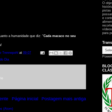
O obje
histór
pistas
possam
e cont
alimen
recorte
vídeos
para p
uanto a humanidade que diz: "
Cada macaco no seu
Trans
a!
e Trennepohl
at
09:07
Power
do Dia
BLOG
CLÁS
io
ente
Página inicial
Postagem mais antiga
os (Atom)