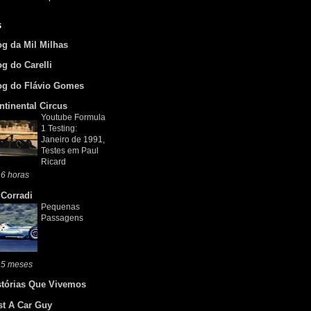
s
og da Mil Milhas
og do Carelli
og do Flávio Gomes
ntinental Circus
Youtube Formula
1 Testing:
Janeiro de 1991,
Testes em Paul
Ricard
6 horas
 Corradi
Pequenas
Passagens
 5 meses
stórias Que Vivemos
st A Car Guy