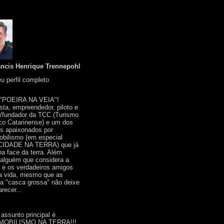
ancis Henrique Trennepohl
u perfil completo
 "POEIRA NA VEIA"!
ista, empreendedor, piloto e
r/fundador da TCC (Turismo
co Catarinense) e um dos
s apaixonados por
bilismo (em especial
IDADE NA TERRA) que já
na face da terra. Além
 alguém que considera a
a e os verdadeiros amigos
a vida, mesmo que as
a "casca grossa" não deixe
recer...
 assunto principal é
OBILISMO NA TERRA!!!