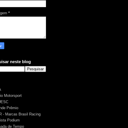
agem
*
isar neste blog
A
rio Motorsport
UESC
nde Prêmio
 - Marcas Brasil Racing
ista Podium
ada de Tempo