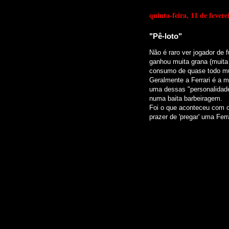
quinta-feira, 11 de fevere
"Pê-loto"
Não é raro ver jogador de 
ganhou muita grana (muit
consumo de quase todo m
Geralmente a Ferrari é a m
uma dessas "personalidade
numa baita barbeiragem.
Foi o que aconteceu com o
prazer de 'pregar' uma Fe