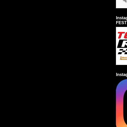
Inst
FEST
Inst