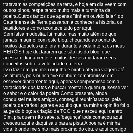
tratavam as competições na terra, e hoje em dia veem com
outros olhos, respeitando muito mais a turminha da
poeira.
Outros tantos que apenas "tinham ouvido falar" do
Catarinense de Terra passaram a conhecer a história, os
bastidores e como acontece tudo por aqui.
Sem falsa modéstia, fui muito, mas muito além do que
jamais imaginei com este blog, chegando ao ponto de
muitos daqueles que foram durante a vida inteira os meus
HERÓIS hoje declararem que são fãs do blog, que
acessam diariamente e muitos desses mudaram seus
conceitos sobre a velocidade na terra.
Isso faz com que meu orgulho e minha alegria viagem até
as alturas, pois nunca tive nenhum compromisso em
escrever diariamente aqui, apenas compromisso com a
veracidade dos fatos e buscar mostrar a quem quisesse ver
o sabor e o calor da poeira.
Como presente, ainda
conquistei muitos amigos, consegui reunir 'tarados' pela
poeira de vários lugares e aquilo que na minha opinião foi o
auge do blog: a criação da TCC, que nasceu aqui dentro.
Sim, pra quem não sabe, a 'bagunça' toda começou aqui,
cresceu aqui e daqui saiu para a pista.
A poeira é minha
vida, é onde me sinto mais próximo do céu, e aqui consigo