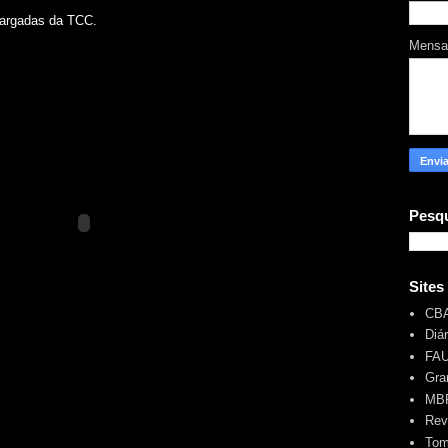
largadas da TCC.
Mens
Pesqu
Sites
CB
Diá
FA
Gra
MBR
Rev
Tom