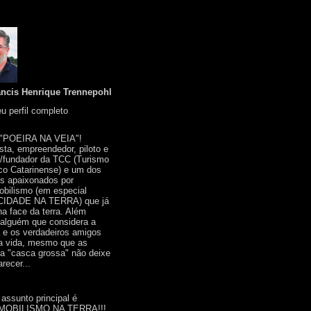
ancis Henrique Trennepohl
u perfil completo
 "POEIRA NA VEIA"!
ista, empreendedor, piloto e
r/fundador da TCC (Turismo
co Catarinense) e um dos
s apaixonados por
bilismo (em especial
IDADE NA TERRA) que já
na face da terra. Além
 alguém que considera a
a e os verdadeiros amigos
a vida, mesmo que as
a "casca grossa" não deixe
recer...
 assunto principal é
OBILISMO NA TERRA!!!