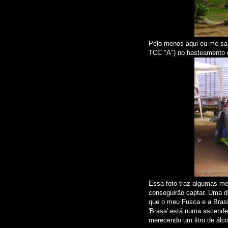
Pelo menos aqui eu me saí
TCC "A") no hasteamento 
Essa foto traz algumas m
conseguirão captar. Uma de
que o meu Fusca e a Brasí
'Brasa' está numa ascende
merecendo um litro de álco