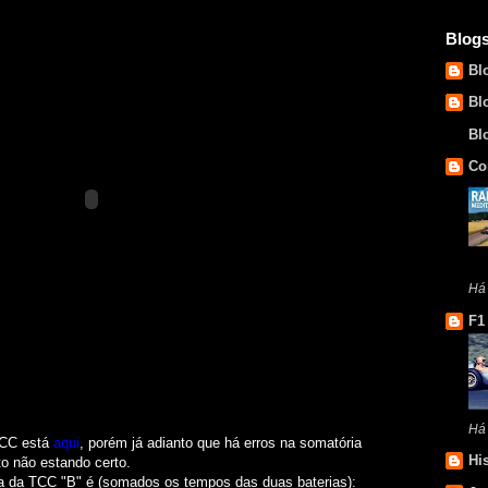
Blog
Bl
Bl
Bl
Co
Há 
F1
Há
TCC está
aqui
, porém já adianto que há erros na somatória
Hi
to não estando certo.
eta da TCC "B" é (somados os tempos das duas baterias):