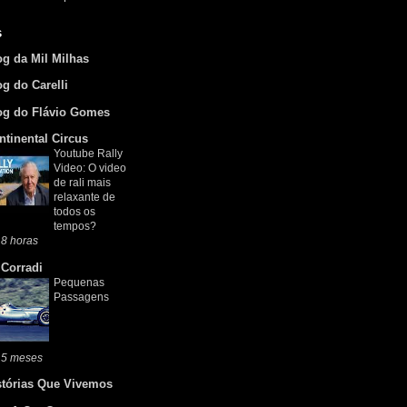
s
og da Mil Milhas
og do Carelli
og do Flávio Gomes
ntinental Circus
Youtube Rally
Video: O video
de rali mais
relaxante de
todos os
tempos?
8 horas
 Corradi
Pequenas
Passagens
 5 meses
stórias Que Vivemos