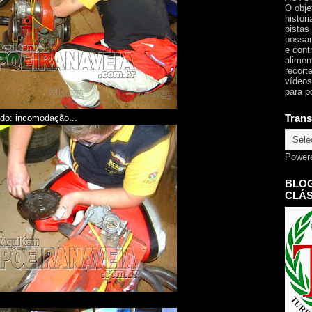
O obje
histór
pistas
possam
e cont
alimen
recorte
vídeos
para p
Trans
do: incomodação...
Power
BLOG
CLÁS