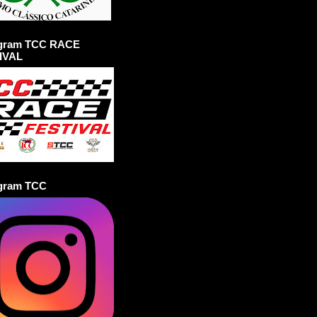
agram TCC RACE
IVAL
agram TCC