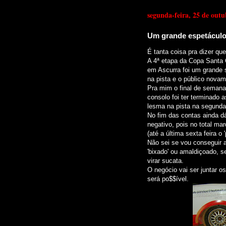
segunda-feira, 25 de out
Um grande espetáculo
É tanta coisa pra dizer qu
A 4ª etapa da Copa Santa 
em Ascurra foi um grande 
na pista e o público nov
Pra mim o final de semana
consolo foi ter terminado
lesma na pista na segunda 
No fim das contas ainda dá
negativo, pois no total ma
(até a última sexta feira o '
Não sei se vou conseguir 
'bixado' ou amaldiçoado, se
virar sucata.
O negócio vai ser juntar o
será po$$ível.