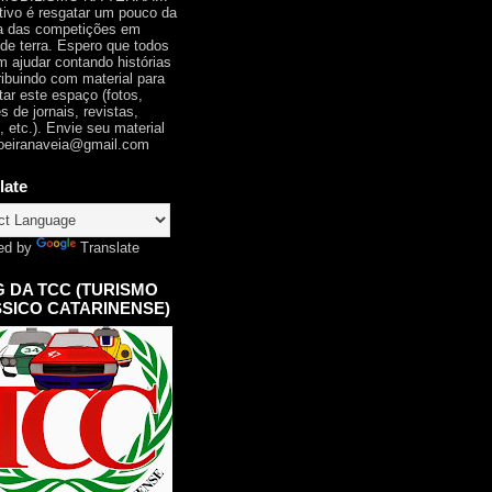
tivo é resgatar um pouco da
ia das competições em
 de terra. Espero que todos
 ajudar contando histórias
ribuindo com material para
tar este espaço (fotos,
s de jornais, revistas,
, etc.). Envie seu material
oeiranaveia@gmail.com
late
ed by
Translate
 DA TCC (TURISMO
SICO CATARINENSE)