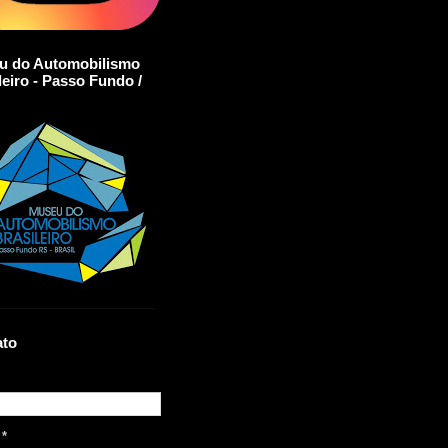
u do Automobilismo
leiro - Passo Fundo /
ato
l
*