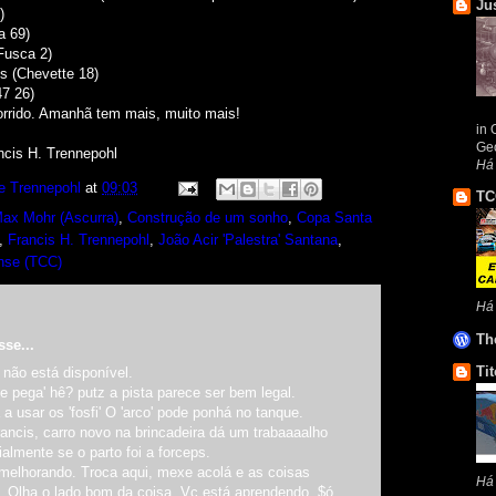
Ju
)
ia 69)
Fusca 2)
s (Chevette 18)
47 26)
corrido. Amanhã tem mais, muito mais!
in 
Geo
ncis H. Trennepohl
Há
e Trennepohl
at
09:03
TC
ax Mohr (Ascurra)
,
Construção de um sonho
,
Copa Santa
,
Francis H. Trennepohl
,
João Acir 'Palestra' Santana
,
nse (TCC)
Há
Th
sse...
Tit
 não está disponível.
e pega' hê? putz a pista parece ser bem legal.
a usar os 'fosfi' O 'arco' pode ponhá no tanque.
ancis, carro novo na brincadeira dá um trabaaaalho
almente se o parto foi a forceps.
melhorando. Troca aqui, mexe acolá e as coisas
Há
o. Olha o lado bom da coisa, Vc está aprendendo. $ó