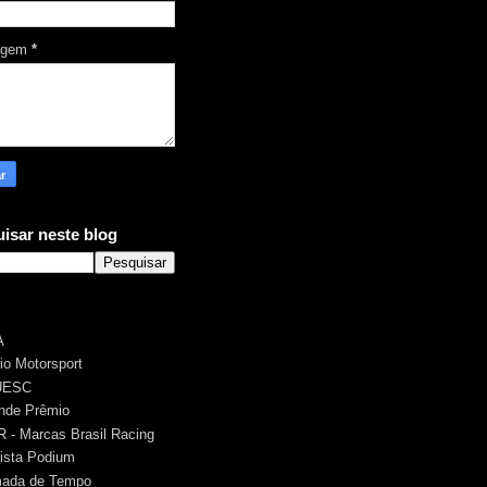
agem
*
isar neste blog
A
rio Motorsport
UESC
nde Prêmio
 - Marcas Brasil Racing
ista Podium
ada de Tempo