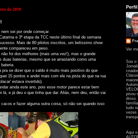
Perfil
ubro de 2010
!
e nem sei por onde começar.
Catarina e 3ª etapa da TCC neste último final de semana
Fr
sucesso. Mais de 80 pilotos inscritos, um belíssimo show
amente compareceu em peso.
Ver me
 não foi dos melhores (mais uma vez!), mas o grande
 as duas baterias, mesmo que se arrastando como uma
Sou o
bateria.
Jornal
 pra se dizer que o saldo é muito mais positivo do que
criado
Clássi
rquei 15 pontos e andei mais com ele na pista do que na rua
maiore
placar' estava invertido).
Automo
andar ainda este ano, pois esse motor parece estar bem
VELOC
i lá, e já deu o que tinha que dar. Aliás, nem deu, então vai
pisou 
disso,
famíli
s cacos e fazer alguma outra coisa, só não sei quando isso
tudo n
vezes 
transpa
Aqui o
AUTOM