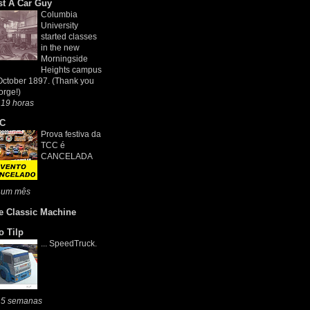
st A Car Guy
Columbia
University
started classes
in the new
Morningside
Heights campus
October 1897. (Thank you
rge!)
 19 horas
C
Prova festiva da
TCC é
CANCELADA
 um mês
e Classic Machine
o Tilp
... SpeedTruck.
 5 semanas