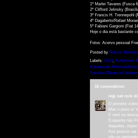
1º Marlei Tavares (Fusca 6
2º Clifford Jelinsky (Brasíl
3º Francis H. Trennepohl (
4º Dagaberto/Rafael Morae
5º Fabiani Gargioni (Fiat 1
Hoje o dia está bastante 
Fotos: Acervo pessoal Fra
Posted by
Francis Henriqu
Labels:
2010
,
Autódromo M
Catarina de Automobilismo
Turismo Clássico Catarine
16 comentários:
regi nat rock
di
O primeiro video
Mas o povo aí 's
E nem se atreva 
Esquenta não Fr
daqueles, especi
Aos poucos vai 
vão se ajeitand