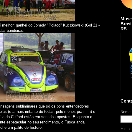
Muse
Brasi
 melhor: ganhei do Johedy "Polaco" Kuczkowski (Gol 21 -
RS
das bandeiras.
Cont
ensagens subliminares que só os bons entendedores
las (e a mais irritante de todas, pelo menos pra mim) é
Nome
lia do Clifford estão em sentidos opostos. Enquanto a
nte espetacular no seu rendimento, o Fusca anda
ol e um palito de fósforo.
E-mai