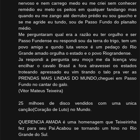
nervoso e nem carrego medo eu me criei sem conhecer
remédio eu meto os peitos em qualquer fandango mas
quando eu me zango até derrubo prédio eu sou gaucho e
se me agride eu tundo, sou de Passo Fundo do planalto
médio.
Me perguntaram qual era a razão eu ter orgulho e ser
Passo Fundense eu respondi sou da terra do trigo, tem um
povo amigo e qundo luta vence é um pedaço do Rio
Grande amado orgulha o estado e o povo Riograndense.
Ja respondi a pergunta seu moço me da licença vou
encilhar o cavalo Brasil a fora atravessei os estados
troteando apressado eu vim tirando o talo pra ver as
PRENDAS MAIS LINDAS DO MUNDO,cheguei em Passo
Fundo no cantar do galo.
(Vitor Mateus Teixeira)
25 milhoes de disco vendidos com uma unica
canção(Coração de Luto) no Mundo.
QUERENCIA AMADA é uma homenagem que Teixeirinha
fez para seu Pai.Acabou se tornando um hino no Rio
Grande do Sul.