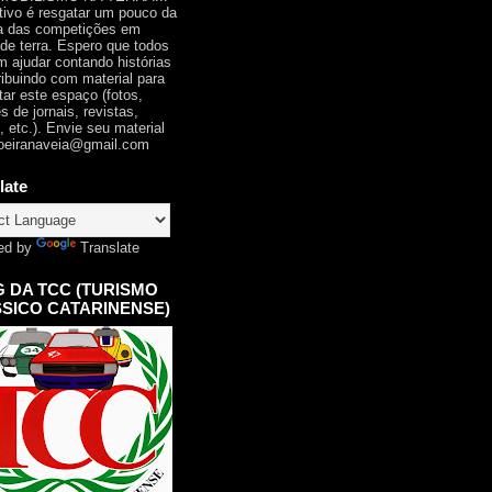
tivo é resgatar um pouco da
ia das competições em
 de terra. Espero que todos
 ajudar contando histórias
ribuindo com material para
tar este espaço (fotos,
s de jornais, revistas,
, etc.). Envie seu material
oeiranaveia@gmail.com
late
ed by
Translate
 DA TCC (TURISMO
SICO CATARINENSE)