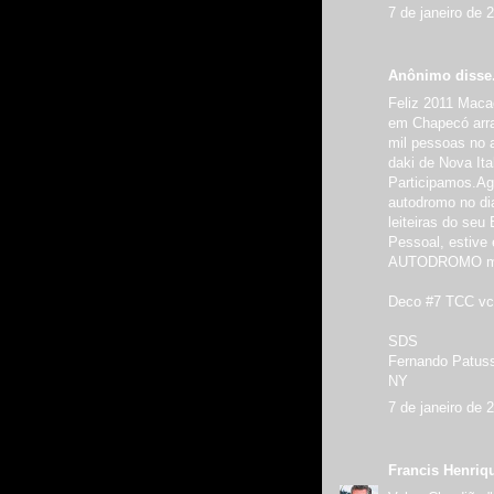
7 de janeiro de 
Anônimo disse.
Feliz 2011 Maca
em Chapecó arr
mil pessoas no 
daki de Nova It
Participamos.Ag
autodromo no di
leiteiras do seu
Pessoal, estive
AUTODROMO mo
Deco #7 TCC vc 
SDS
Fernando Patuss
NY
7 de janeiro de 
Francis Henriq