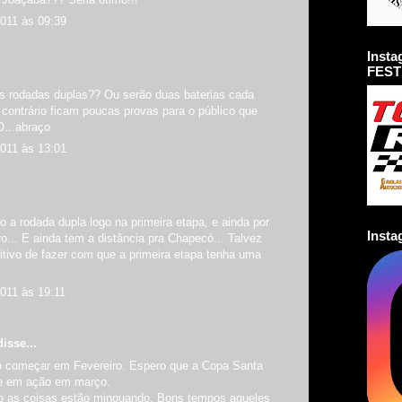
2011 às 09:39
Inst
FEST
s rodadas duplas?? Ou serão duas baterias cada
contrário ficam poucas provas para o público que
...abraço
2011 às 13:01
 a rodada dupla logo na primeira etapa, e ainda por
Inst
o... E ainda tem a distância pra Chapecó... Talvez
itivo de fazer com que a primeira etapa tenha uma
2011 às 19:11
isse...
 começar em Fevereiro. Espero que a Copa Santa
re em ação em março.
mo as coisas estão minguando. Bons tempos aqueles