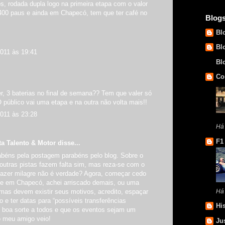
os, rodada dupla logo na primeira etapa com o valor
 400 paus e ainda em Chapecó, tem que ter café no
Blog
Bl
Bl
2011 às 19:41
Bl
Co
er, 3 baterias no final de semana?? Tem que valer só
 público vai uma etapa e na outra não volta mais!!
2011 às 23:28
Há
F1
ta Talento & Motor
disse...
rabéns pela postagem parabéns pelo blog. Sobre o
outras pistas fazem falta sim, mas reza-se com o
fazer milagre não é verdade? Agora, começar cedo
o) e em Chapecó, achei arriscado demais, ou uma
 mas devem existir seus motivos, acredito, espaçar
Há
o e ter datas para “possíveis transferências
Hi
s boa sorte a todos e que os eventos sejam um
 meu amigo veio!
Ju