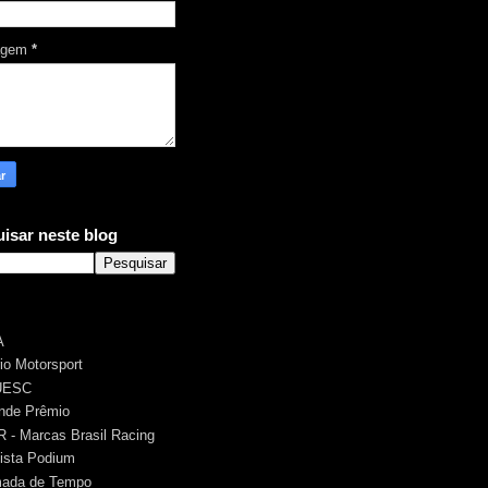
agem
*
isar neste blog
A
rio Motorsport
UESC
nde Prêmio
 - Marcas Brasil Racing
ista Podium
ada de Tempo