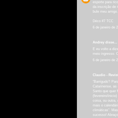
esporte para ric
da inscrição de
bule meu amigo.
Déco #7 TCC
6 de janeiro de 
Andrey disse...
E eu volto a diz
meio ingresso. O
6 de janeiro de 
Claudio - Revis
“Barrigudo”! Pa
Catarinense, as 
Santo que quer 
(fevereiro/inici
coisa, ou outra,
mais o calendári
climáticas”. Ma
sucesso! Abraço