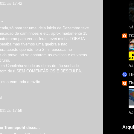
2011 às 17:42
..
Há 
cada,só para ter uma ideia inicio de Dezembro teve
ancadão de caminhões e etc. aproximadamente 15
TC
autodromo para ver as feras.levei minha TOBATA
aberaba mas tivemos uma quebra e nao
ora apósto que não tera 2 mil pessoas no
a da prova. só se contarem as ovelhas e as vacas
 Bruno.
 em Canelinha vendo as obras do tão sonhado
Há
rri de ri.SEM COMENTÁRIOS E DESCULPA.
Th
esta com toda a razão.
Tit
i
2011 às 17:58
Há
Arqui
ue Trennepohl
disse...