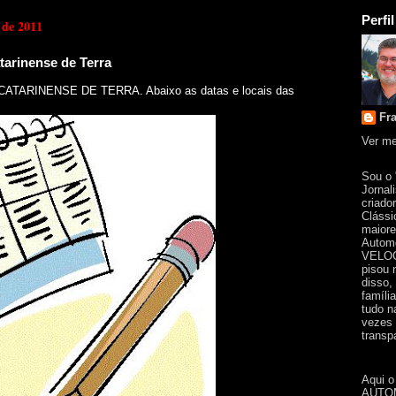
Perfil
 de 2011
tarinense de Terra
o CATARINENSE DE TERRA. Abaixo as datas e locais das
Fr
Ver me
Sou o
Jornal
criado
Clássi
maiore
Automo
VELOC
pisou 
disso,
famíli
tudo n
vezes 
transpa
Aqui o
AUTOM