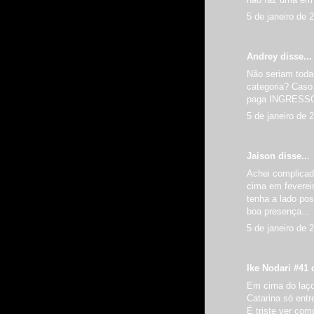
5 de janeiro de 
Andrey disse...
Não seriam toda
categoria? Caso 
paga INGRESSO
5 de janeiro de 
Jaison
disse...
Achei complicado
cima em fevereir
tenha a lado pos
boa presença...
5 de janeiro de 
Ike Nodari #41 d
Em cima do laço
Catarina só ent
É triste ver co