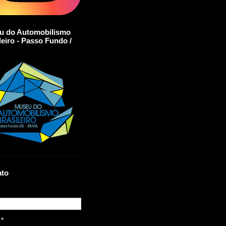
u do Automobilismo
leiro - Passo Fundo /
ato
l
*