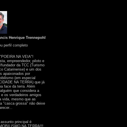
ancis Henrique Trennepohl
u perfil completo
 "POEIRA NA VEIA"!
ista, empreendedor, piloto e
r/fundador da TCC (Turismo
co Catarinense) e um dos
s apaixonados por
bilismo (em especial
IDADE NA TERRA) que já
na face da terra. Além
 alguém que considera a
a e os verdadeiros amigos
a vida, mesmo que as
a "casca grossa" não deixe
recer...
 assunto principal é
OBILISMO NA TERRA!!!