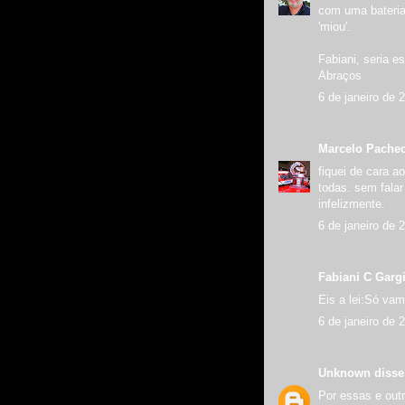
com uma bateria
'miou'.
Fabiani, seria e
Abraços
6 de janeiro de 
Marcelo Pache
fiquei de cara a
todas. sem falar
infelizmente.
6 de janeiro de 
Fabiani C Gargi
Eis a lei:Só va
6 de janeiro de 
Unknown
disse.
Por essas e out