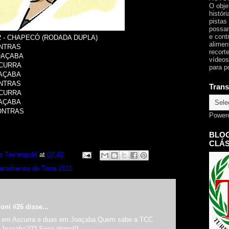
O obje
histór
pistas
possam
e cont
02 - CHAPECÓ (RODADA DUPLA)
alimen
LONTRAS
recorte
 JOAÇABA
vídeos
ASCURRA
para p
JOAÇABA
LONTRAS
Trans
ASCURRA
JOAÇABA
 LONTRAS
Power
BLOG
CLÁS
e Trennepohl
at
07:40
atarinense de Terra 2011
oni #26 disse...
as em Ascurra e duas em Joaçaba.Quem sabe a TCC
Joaçaba??? Seria ótimo!!!