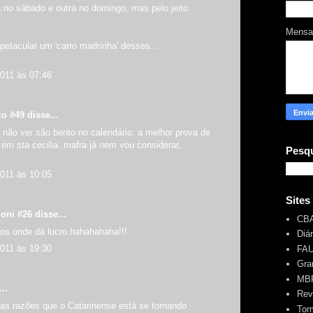
 no sábado e outra no domingo, mas pelo jeito
Mens
spetacular um 'carro madrinha' desses...
2011 às 07:46
co #49
disse...
o não ver são bento no calendário. a melhor prova de
 em sta cecilia. mafra já nem vou considerar,
Pesqu
2011 às 10:05
Sites
oni #26 disse...
CB
mos onde dá lucro.hahahahaha!!!
Diá
2011 às 19:30
FA
Gra
MBR
..
Rev
ras razões que o Catarinense está se tornando
Tom