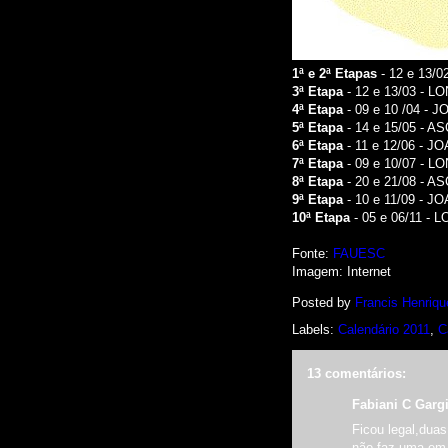
1ª e 2ª Etapas
- 12 e 13/
3ª Etapa
- 12 e 13/03 - 
4ª Etapa
- 09 e 10 /04 -
5ª Etapa
- 14 e 15/05 - 
6ª Etapa
- 11 e 12/06 - 
7ª Etapa
- 09 e 10/07 - 
8ª Etapa
- 20 e 21/08 - 
9ª Etapa
- 10 e 11/09 - 
10ª Etapa
- 05 e 06/11 -
Fonte:
FAUESC
Imagem: Internet
Posted by
Francis Henriqu
Labels:
Calendário 2011
,
C
13 comentários:
Fabiani C Gargi
Ficou legal,du
não faz uma em 