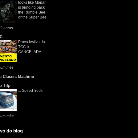
looks like Mopar
is bringing back
the Rumble Bee
or the Super Bee
9 horas
C
Prova festiva da
TCC é
CANCELADA
 um mês
e Classic Machine
o Tilp
... SpeedTruck.
 um mês
vo do blog