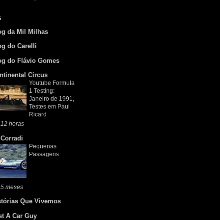
s
og da Mil Milhas
og do Carelli
og do Flávio Gomes
ntinental Circus
Youtube Formula
1 Testing:
Janeiro de 1991,
Testes em Paul
Ricard
 12 horas
 Corradi
Pequenas
Passagens
 5 meses
stórias Que Vivemos
st A Car Guy