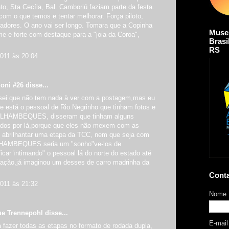
o, Sta Cecíla, Bal. Camboriú faziam parte da festa.
om o que temos e tentar melhorar. Força piloto,
radores. O ano vai ser longo. Tomara que a Copinha
Muse
e e forte com destaque para a "joia da Coroa",
Brasi
RS
2011 às 20:04
oni #26 disse...
sei que não tem nada à ver com a postagem,mas eu
e está o pessoal de Rio Negrinho que tinham fotos e
CALHAMBEQUES, disseram que tinham alguns
dos por lá,porque que eles não mexem com as
abrilhantar uma etapa da TCC, nem que seja com
HAMBEQUES seria um "sonho"ve-los de
icar ïntimando" o pessoal lá do norte do estado até
ração,já imaginou um desses de carro madrinha da
Cont
2011 às 21:32
Nome
ue Trennepohl
disse...
E-mai
era fazer todas as etapas no formato de rodada dupla,