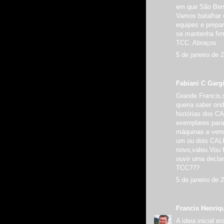
em que São Bent
Vamos batalhar c
equipes e prepa
se mantenha firm
TCC. Abraços
5 de janeiro de 
Fabiani C Gargi
Grande Francis,
queria saber ond
histórias dos 
exemplares para
máquinas e vem 
um ou dois CAL
novo,valeu.Vou f
ouvir uma decla
TCC???
5 de janeiro de 
Francis Henriq
A ideia inicial 