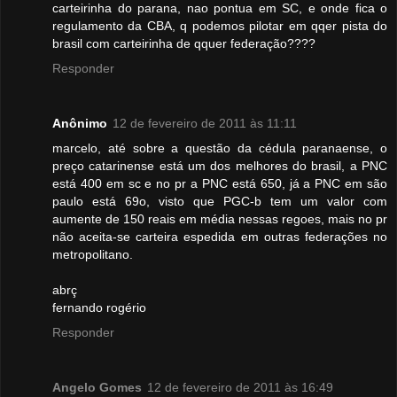
carteirinha do parana, nao pontua em SC, e onde fica o
regulamento da CBA, q podemos pilotar em qqer pista do
brasil com carteirinha de qquer federação????
Responder
Anônimo
12 de fevereiro de 2011 às 11:11
marcelo, até sobre a questão da cédula paranaense, o
preço catarinense está um dos melhores do brasil, a PNC
está 400 em sc e no pr a PNC está 650, já a PNC em são
paulo está 69o, visto que PGC-b tem um valor com
aumente de 150 reais em média nessas regoes, mais no pr
não aceita-se carteira espedida em outras federações no
metropolitano.
abrç
fernando rogério
Responder
Angelo Gomes
12 de fevereiro de 2011 às 16:49