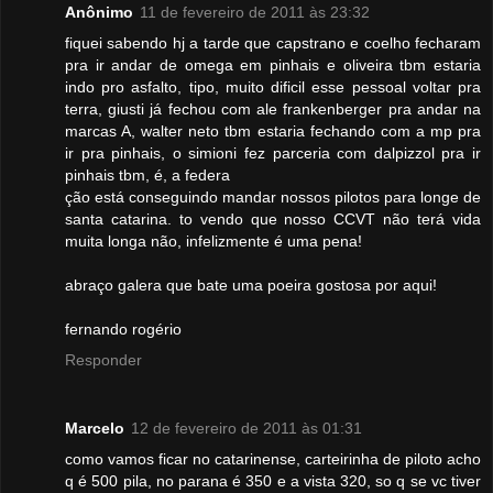
Anônimo
11 de fevereiro de 2011 às 23:32
fiquei sabendo hj a tarde que capstrano e coelho fecharam
pra ir andar de omega em pinhais e oliveira tbm estaria
indo pro asfalto, tipo, muito dificil esse pessoal voltar pra
terra, giusti já fechou com ale frankenberger pra andar na
marcas A, walter neto tbm estaria fechando com a mp pra
ir pra pinhais, o simioni fez parceria com dalpizzol pra ir
pinhais tbm, é, a federa
ção está conseguindo mandar nossos pilotos para longe de
santa catarina. to vendo que nosso CCVT não terá vida
muita longa não, infelizmente é uma pena!
abraço galera que bate uma poeira gostosa por aqui!
fernando rogério
Responder
Marcelo
12 de fevereiro de 2011 às 01:31
como vamos ficar no catarinense, carteirinha de piloto acho
q é 500 pila, no parana é 350 e a vista 320, so q se vc tiver