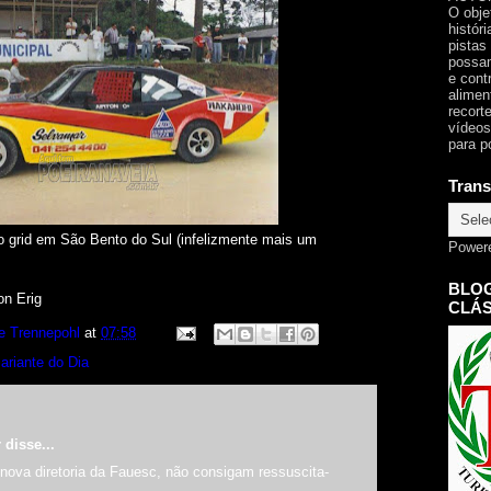
O obje
histór
pistas
possam
e cont
alimen
recorte
vídeos
para p
Trans
no grid em São Bento do Sul (infelizmente mais um
Power
BLOG
on Erig
CLÁS
e Trennepohl
at
07:58
ariante do Dia
r
disse...
nova diretoria da Fauesc, não consigam ressuscita-