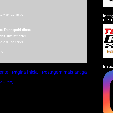
de 2011 às 10:29
Inst
FEST
ue Trennepohl
disse...
dolf. Infelizmente!
de 2011 às 09:21
io
Inst
ente
Página inicial
Postagem mais antiga
os (Atom)