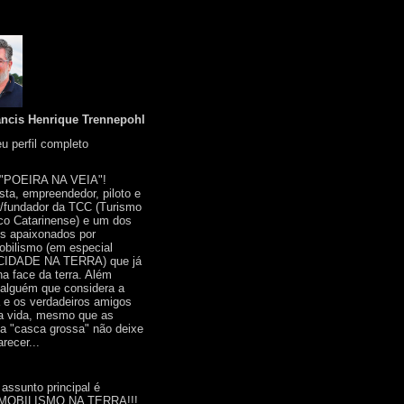
ancis Henrique Trennepohl
u perfil completo
 "POEIRA NA VEIA"!
ista, empreendedor, piloto e
r/fundador da TCC (Turismo
co Catarinense) e um dos
s apaixonados por
bilismo (em especial
IDADE NA TERRA) que já
na face da terra. Além
 alguém que considera a
a e os verdadeiros amigos
a vida, mesmo que as
a "casca grossa" não deixe
recer...
 assunto principal é
OBILISMO NA TERRA!!!