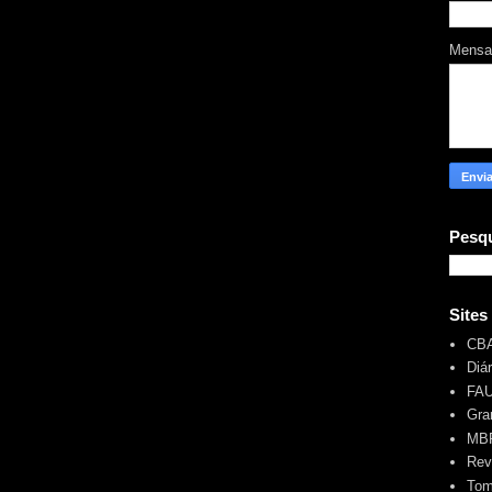
Mens
Pesqu
Sites
CB
Diá
FA
Gra
MBR
Rev
Tom