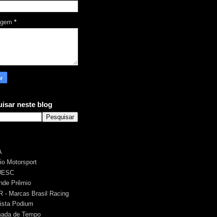
agem
*
isar neste blog
A
rio Motorsport
UESC
nde Prêmio
 - Marcas Brasil Racing
ista Podium
ada de Tempo