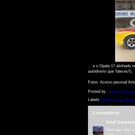
... e o Opala 17 alinhado 
autódromo que 'faleceu'!).
Fotos: Acervo pessoal Airt
Posted by
Francis Henriqu
Labels:
Airton Erig
,
Anivers
2 comentários:
Adolf Schartne
Será que com a 