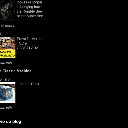
looks like Mopar
is bringing back
the Rumble Bee
or the Super Bee
 10 horas
C
Prova festiva da
TCC é
CANCELADA
 um mês
e Classic Machine
o Tilp
... SpeedTruck.
 um mês
vo do blog