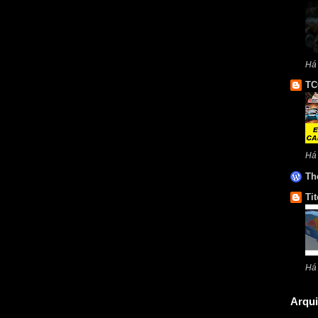
Há
TC
Há
Th
Tit
Há
Arqui