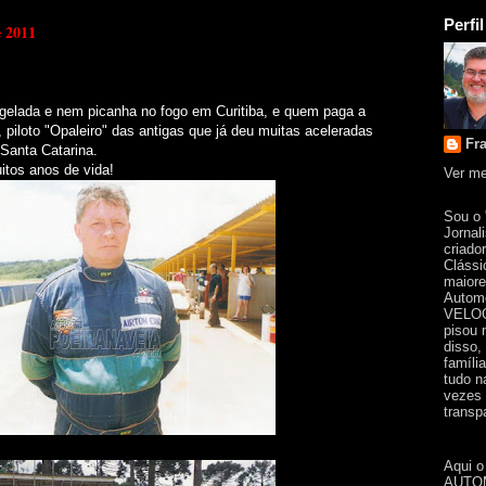
Perfil
e 2011
a gelada e nem picanha no fogo em Curitiba, e quem paga a
, piloto "Opaleiro" das antigas que já deu muitas aceleradas
Fr
Santa Catarina.
itos anos de vida!
Ver me
Sou o
Jornal
criado
Clássi
maiore
Automo
VELOC
pisou 
disso,
famíli
tudo n
vezes 
transpa
Aqui o
AUTOM