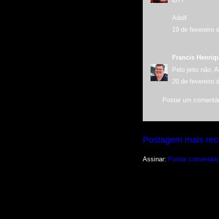
lo??
Adolf
19 de fevereiro 
Francis Henriq
Pelo jeito não, A
20 de fevereiro 
Postar um comentár
Postagem mais rec
Assinar:
Postar comentári