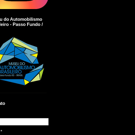
u do Automobilismo
leiro - Passo Fundo /
ato
l
*