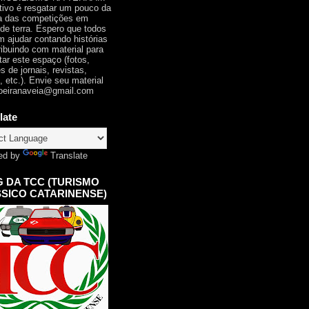
tivo é resgatar um pouco da
ia das competições em
 de terra. Espero que todos
 ajudar contando histórias
ribuindo com material para
tar este espaço (fotos,
s de jornais, revistas,
, etc.). Envie seu material
oeiranaveia@gmail.com
late
ed by
Translate
 DA TCC (TURISMO
SICO CATARINENSE)