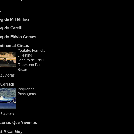
s
og da Mil Milhas
og do Carelli
og do Flávio Gomes
ntinental Circus
Youtube Formula
1 Testing:
Janeiro de 1991,
Testes em Paul
Ricard
 13 horas
 Corradi
Pequenas
Passagens
 5 meses
stórias Que Vivemos
st A Car Guy