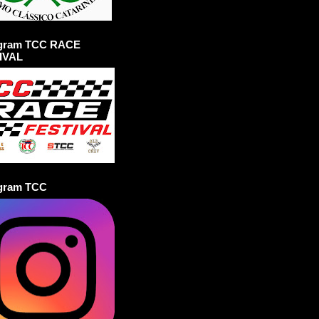
agram TCC RACE
IVAL
agram TCC