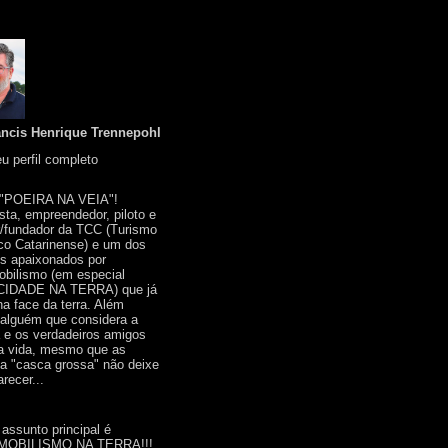
ancis Henrique Trennepohl
u perfil completo
 "POEIRA NA VEIA"!
ista, empreendedor, piloto e
r/fundador da TCC (Turismo
co Catarinense) e um dos
s apaixonados por
bilismo (em especial
IDADE NA TERRA) que já
na face da terra. Além
 alguém que considera a
a e os verdadeiros amigos
a vida, mesmo que as
a "casca grossa" não deixe
recer...
 assunto principal é
OBILISMO NA TERRA!!!