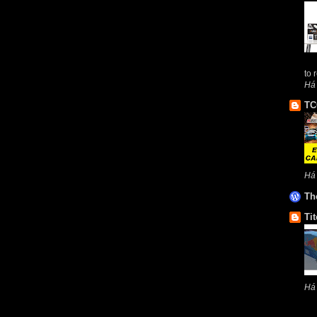
to 
Há
TC
Há
Th
Tit
Há