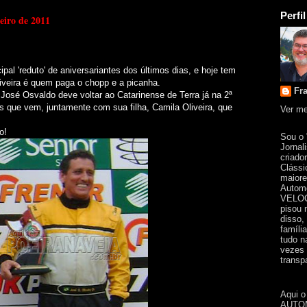
Perfil
reiro de 2011
cipal 'reduto' de aniversariantes dos últimos dias, e hoje tem
veira é quem paga o chopp e a picanha.
Fr
 José Osvaldo deve voltar ao Catarinense de Terra já na 2ª
 que vem, juntamente com sua filha, Camila Oliveira, que
Ver me
o!
Sou o
Jornal
criado
Clássi
maiore
Automo
VELOC
pisou 
disso,
famíli
tudo n
vezes 
transpa
Aqui o
AUTOM