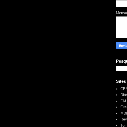
Mens
Pesqu
Sites
CB
Diá
FA
Gra
MBR
Rev
Tom