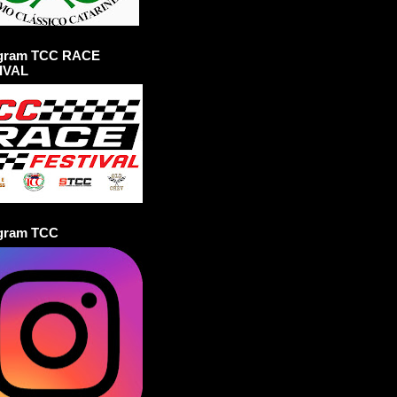
agram TCC RACE
IVAL
agram TCC