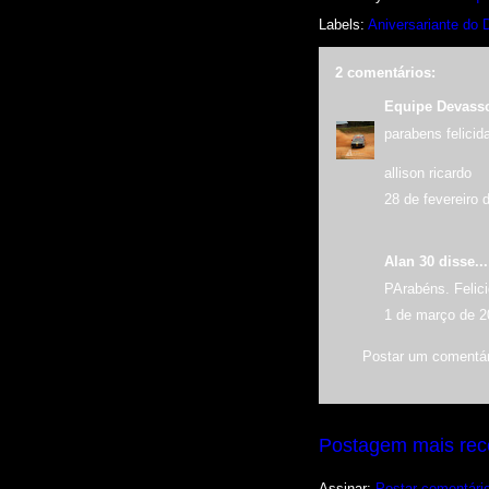
Labels:
Aniversariante do 
2 comentários:
Equipe Devass
parabens felicid
allison ricardo
28 de fevereiro 
Alan 30 disse...
PArabéns. Felici
1 de março de 2
Postar um comentár
Postagem mais rec
Assinar:
Postar comentári