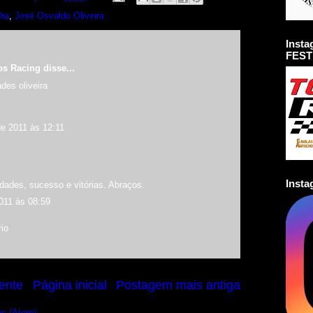
Dia
,
José Osvaldo Oliveira
Inst
FEST
os Racing
disse...
ades oliveira
de 2011 às 12:11
Inst
dades, sucesso e vitórias. Abraços.
011 às 08:59
io
ente
Página inicial
Postagem mais antiga
os (Atom)