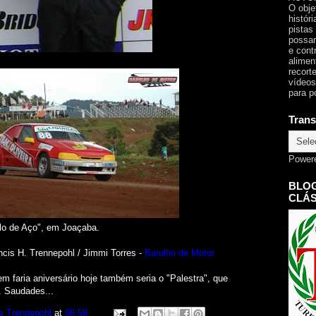
O obje
histór
pistas
possam
e cont
alimen
recorte
vídeos
para p
Trans
Power
BLOG
CLÁS
lo de Aço", em Joaçaba.
ncis H. Trennepohl / Jimmi Torres -
Barulho de Motor
m faria aniversário hoje também seria o "Palestra", que
. Saudades...
e Trennepohl
at
06:59