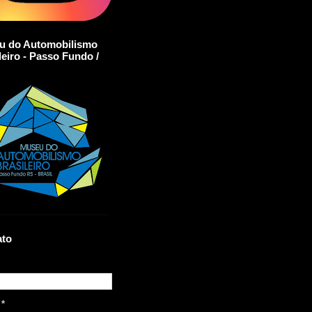
u do Automobilismo
leiro - Passo Fundo /
ato
l
*