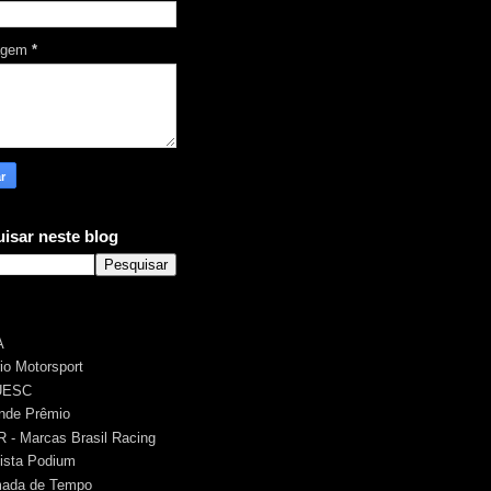
agem
*
isar neste blog
A
rio Motorsport
UESC
nde Prêmio
 - Marcas Brasil Racing
ista Podium
ada de Tempo