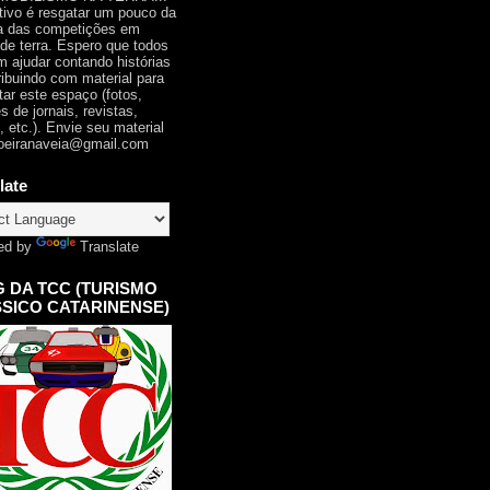
tivo é resgatar um pouco da
ia das competições em
 de terra. Espero que todos
 ajudar contando histórias
ribuindo com material para
tar este espaço (fotos,
s de jornais, revistas,
, etc.). Envie seu material
oeiranaveia@gmail.com
late
ed by
Translate
 DA TCC (TURISMO
SICO CATARINENSE)