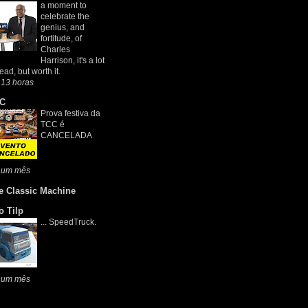
a moment to
celebrate the
genius, and
fortitude, of
Charles
Harrison, it's a lot
read, but worth it.
 13 horas
C
Prova festiva da
TCC é
CANCELADA
 um mês
e Classic Machine
o Tilp
... SpeedTruck.
 um mês