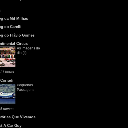
s
og da Mil Milhas
og do Carelli
og do Flávio Gomes
ntinental Circus
As imagens do
dia (II)
 21 horas
 Corradi
Pequenas
Passagens
 5 meses
stórias Que Vivemos
st A Car Guy