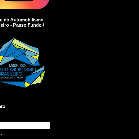
u do Automobilismo
leiro - Passo Fundo /
ato
l
*