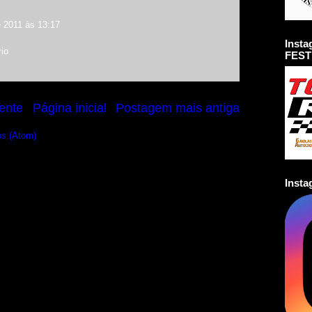
e 2011 às 13:17
Inst
io
FEST
ente
Página inicial
Postagem mais antiga
os (Atom)
Inst