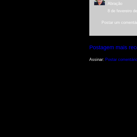
Abração
8 de fevereiro d
Postar um comentár
Postagem mais rec
Assinar:
Postar comentári