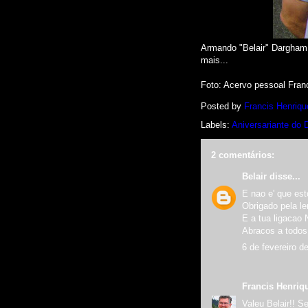
Armando "Belair" Dargham
mais...
Foto: Acervo pessoal Fran
Posted by
Francis Henriqu
Labels:
Aniversariante do 
2 comentários:
Belair
disse...
E nao e' que es
Obrigado pela l
E a tua ligacao
Abracos a todos 
6 de fevereiro d
Francis Henriq
Valeu Belair!! S