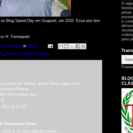
O obje
histór
pistas
possam
 no Blog Speed Day em Guaporé, em 2010. Esse ano tem
e cont
alimen
recorte
vídeos
cis H. Trennepohl
para p
e Trennepohl
at
09:02
Trans
Dia
,
Armando 'Belair' Dargham
Power
BLOG
CLÁS
tou saindo no "Poeira" gente? Muy chique nao?
embranca Francis.
 NAO me acordou nao...
ai'.
e 2011 às 17:28
ue Trennepohl
disse...
e cuida aí no outro lado do mundo...