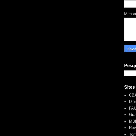
Mens
Pesqu
Sites
CB
Diá
FA
Gra
MBR
Rev
Tom