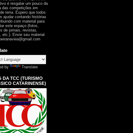
tivo é resgatar um pouco da
ia das competições em
 de terra. Espero que todos
 ajudar contando histórias
ribuindo com material para
tar este espaço (fotos,
s de jornais, revistas,
, etc.). Envie seu material
oeiranaveia@gmail.com
late
ed by
Translate
 DA TCC (TURISMO
SICO CATARINENSE)