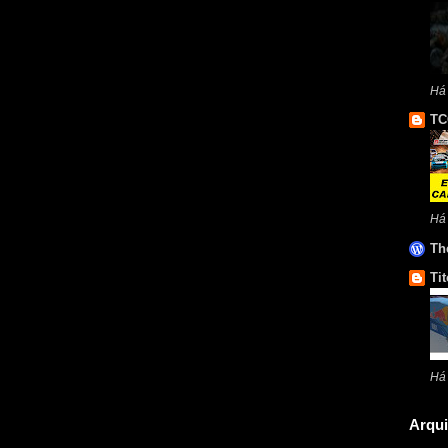
Há 
TC
Há
Th
Tit
Há
Arqui