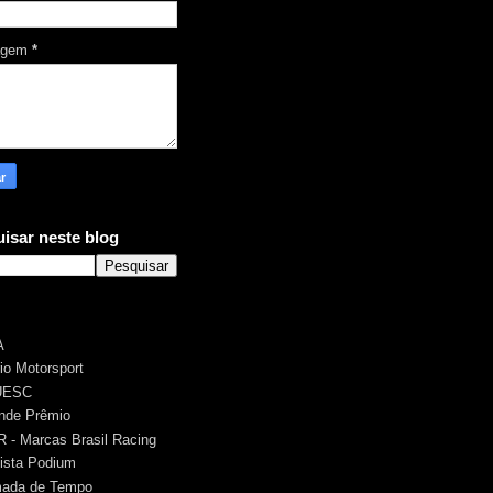
agem
*
isar neste blog
A
rio Motorsport
UESC
nde Prêmio
 - Marcas Brasil Racing
ista Podium
ada de Tempo