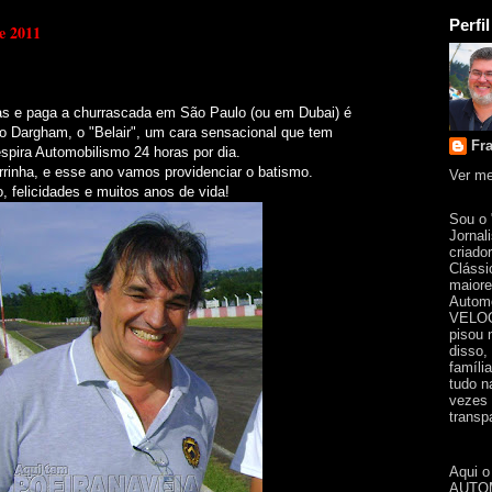
Perfil
e 2011
as e paga a churrascada em São Paulo (ou em Dubai) é
 Dargham, o "Belair", um cara sensacional que tem
Fr
spira Automobilismo 24 horas por dia.
errinha, e esse ano vamos providenciar o batismo.
Ver me
, felicidades e muitos anos de vida!
Sou o
Jornal
criado
Clássi
maiore
Automo
VELOC
pisou 
disso,
famíli
tudo n
vezes 
transpa
Aqui o
AUTOM