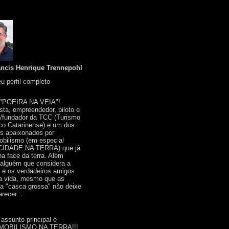
ancis Henrique Trennepohl
u perfil completo
 "POEIRA NA VEIA"!
ista, empreendedor, piloto e
r/fundador da TCC (Turismo
co Catarinense) e um dos
s apaixonados por
bilismo (em especial
IDADE NA TERRA) que já
na face da terra. Além
 alguém que considera a
a e os verdadeiros amigos
a vida, mesmo que as
a "casca grossa" não deixe
recer...
 assunto principal é
OBILISMO NA TERRA!!!