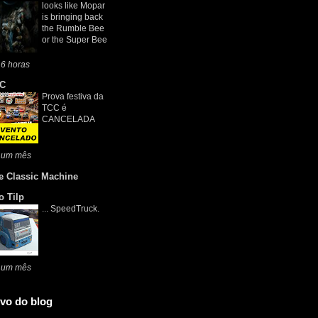
looks like Mopar
is bringing back
the Rumble Bee
or the Super Bee
6 horas
C
Prova festiva da
TCC é
CANCELADA
 um mês
e Classic Machine
o Tilp
... SpeedTruck.
 um mês
vo do blog