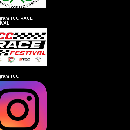
agram TCC RACE
IVAL
agram TCC