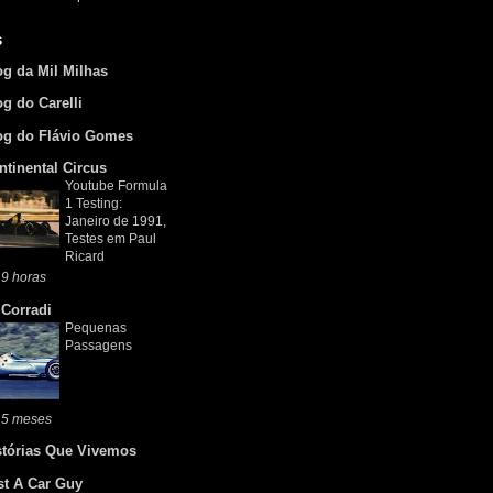
s
og da Mil Milhas
og do Carelli
og do Flávio Gomes
ntinental Circus
Youtube Formula
1 Testing:
Janeiro de 1991,
Testes em Paul
Ricard
9 horas
 Corradi
Pequenas
Passagens
 5 meses
stórias Que Vivemos
st A Car Guy