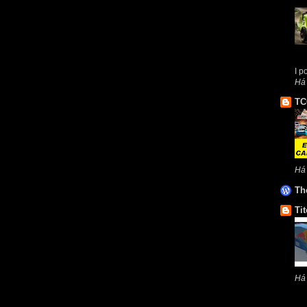
I p
Há 
TC
Há
Th
Tit
Há