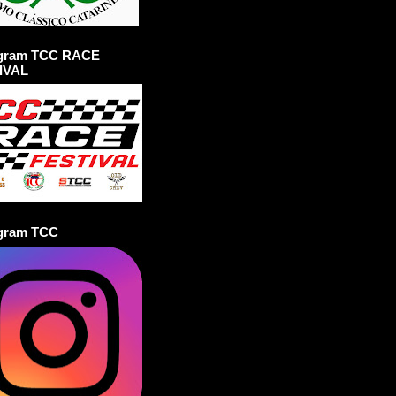
agram TCC RACE
IVAL
agram TCC