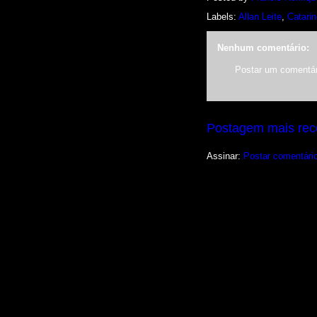
Labels:
Allan Leite
,
Catari
Nenhum comentário:
Postar um comentár
Postagem mais rec
Assinar:
Postar comentári