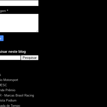
agem
*
isar neste blog
A
rio Motorsport
UESC
nde Prêmio
 - Marcas Brasil Racing
ista Podium
ada de Tempo