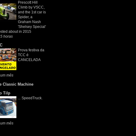
Prescott Hill
Climb by VSCC,
and the 1st car is
Spider, a
Graham Nash
'Shelsey Special'
osted about in 2015
5 horas
C
Prova festiva da
TCC é
CANCELADA
 um mês
e Classic Machine
o Tilp
... SpeedTruck.
 um mês