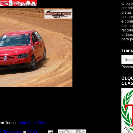
O obje
histór
pistas
possam
e cont
alimen
recorte
vídeos
para p
Trans
Power
BLOG
CLÁS
mi Torres -
Barulho de Motor
e Trennepohl
at
08:40