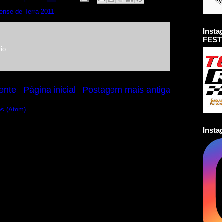
nense de Terra 2011
Inst
FEST
io
ente
Página inicial
Postagem mais antiga
os (Atom)
Inst