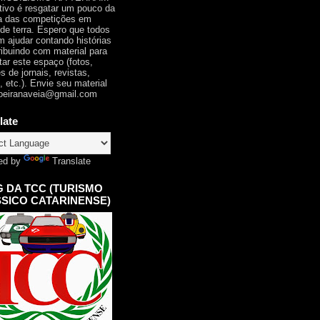
tivo é resgatar um pouco da
ia das competições em
 de terra. Espero que todos
 ajudar contando histórias
ribuindo com material para
tar este espaço (fotos,
s de jornais, revistas,
, etc.). Envie seu material
oeiranaveia@gmail.com
late
ed by
Translate
 DA TCC (TURISMO
SICO CATARINENSE)