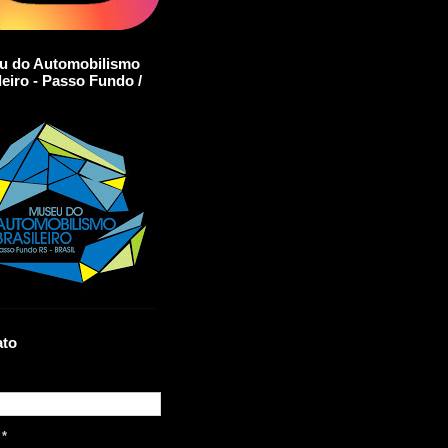
u do Automobilismo
leiro - Passo Fundo /
ato
l
*