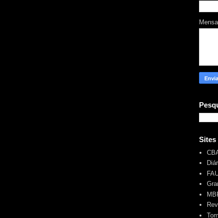
Mens
Pesqu
Sites
CB
Diá
FA
Gra
MBR
Rev
Tom