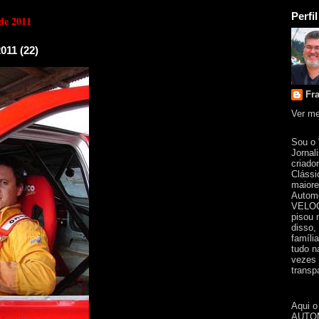
Perfil
 de 2011
011 (22)
Fr
Ver me
Sou o
Jornal
criado
Clássi
maiore
Automo
VELOC
pisou 
disso,
famíli
tudo n
vezes 
transpa
Aqui o
AUTOM