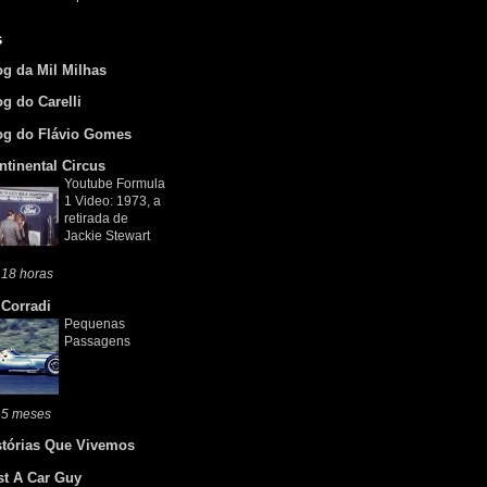
s
og da Mil Milhas
og do Carelli
og do Flávio Gomes
ntinental Circus
Youtube Formula
1 Video: 1973, a
retirada de
Jackie Stewart
 18 horas
 Corradi
Pequenas
Passagens
 5 meses
stórias Que Vivemos
st A Car Guy