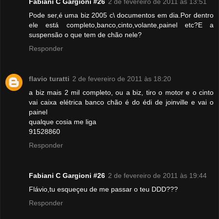
Fabiani C Gargioni #26
2 de fevereiro de 2011 às 13:51
Pode ser,é uma biz 2005 c\ documentos em dia.Por dentro
ele está completo,banco,cinto,volante,painel etc?E a
suspensão o que tem de chão nele?
Responder
flavio turatti
2 de fevereiro de 2011 às 18:20
a biz mais 2 mil completo, ou a biz, tiro o motor e o cinto
vai caixa elétrica banco chão é do édi de joinville e vai o
painel
qualque cosia me liga
91528860
Responder
Fabiani C Gargioni #26
2 de fevereiro de 2011 às 19:44
Flávio,tu esqueçeu de me passar o teu DDD???
Responder